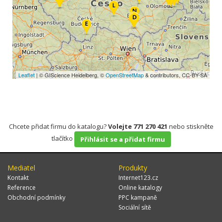
Leaflet
| © GIScience Heidelberg, ©
OpenStreetMap
& contributors, CC-BY-SA
Chcete přidat firmu do katalogu?
Volejte 771 270 421
nebo stiskněte
tlačítko
Přihlásit se a přidat firmu
Mediatel
Produkty
Kontakt
Internet123.cz
Reference
Online katalogy
Obchodní podmínky
PPC kampaně
Sociální sítě