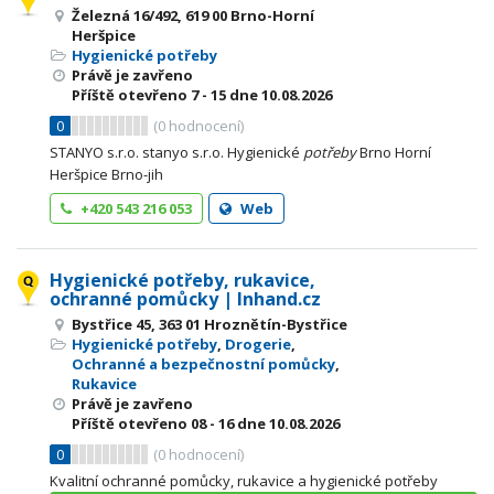
Železná 16/492, 619 00 Brno-Horní
Heršpice
Hygienické potřeby
Právě je zavřeno
Příště otevřeno
7 - 15
dne 10.08.2026
0
(
0
hodnocení)
STANYO s.r.o. stanyo s.r.o. Hygienické
potřeby
Brno Horní
Heršpice Brno-jih
+420 543 216 053
Web
Hygienické potřeby, rukavice,
ochranné pomůcky | Inhand.cz
Bystřice 45, 363 01 Hroznětín-Bystřice
Hygienické potřeby
,
Drogerie
,
Ochranné a bezpečnostní pomůcky
,
Rukavice
Právě je zavřeno
Příště otevřeno
08 - 16
dne 10.08.2026
0
(
0
hodnocení)
Kvalitní ochranné pomůcky, rukavice a hygienické potřeby