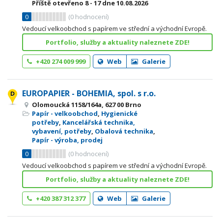
Příště otevřeno
8 - 17
dne 10.08.2026
0
(
0
hodnocení)
Vedoucí velkoobchod s papírem ve střední a východní Evropě.
Portfolio, služby a aktuality naleznete ZDE!
+420 274 009 999
Web
Galerie
EUROPAPIER - BOHEMIA, spol. s r.o.
Olomoucká 1158/164a, 627 00 Brno
Papír - velkoobchod
,
Hygienické
potřeby
,
Kancelářská technika,
vybavení, potřeby
,
Obalová technika
,
Papír - výroba, prodej
0
(
0
hodnocení)
Vedoucí velkoobchod s papírem ve střední a východní Evropě.
Portfolio, služby a aktuality naleznete ZDE!
+420 387 312 377
Web
Galerie