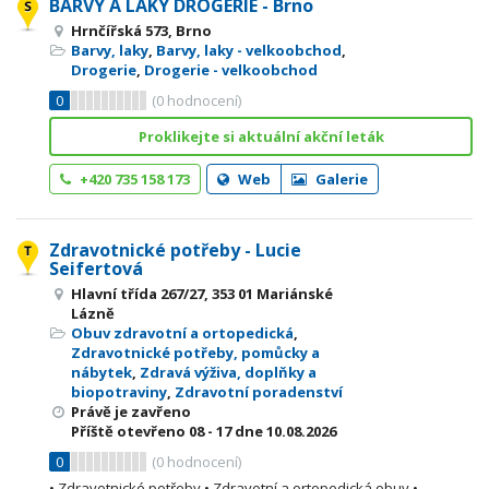
BARVY A LAKY DROGERIE - Brno
Hrnčířská 573, Brno
Barvy, laky
,
Barvy, laky - velkoobchod
,
Drogerie
,
Drogerie - velkoobchod
0
(
0
hodnocení)
Proklikejte si aktuální akční leták
+420 735 158 173
Web
Galerie
Zdravotnické potřeby - Lucie
Seifertová
Hlavní třída 267/27, 353 01 Mariánské
Lázně
Obuv zdravotní a ortopedická
,
Zdravotnické potřeby, pomůcky a
nábytek
,
Zdravá výživa, doplňky a
biopotraviny
,
Zdravotní poradenství
Právě je zavřeno
Příště otevřeno
08 - 17
dne 10.08.2026
0
(
0
hodnocení)
• Zdravotnické potřeby • Zdravotní a ortopedická obuv •