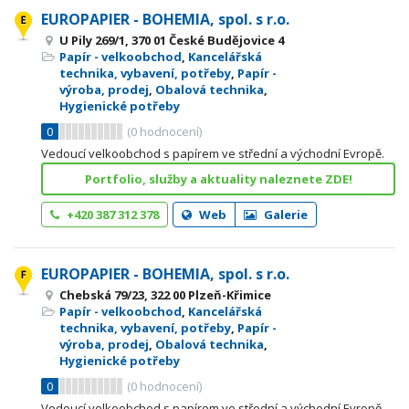
EUROPAPIER - BOHEMIA, spol. s r.o.
U Pily 269/1, 370 01 České Budějovice 4
Papír - velkoobchod
,
Kancelářská
technika, vybavení, potřeby
,
Papír -
výroba, prodej
,
Obalová technika
,
Hygienické potřeby
0
(
0
hodnocení)
Vedoucí velkoobchod s papírem ve střední a východní Evropě.
Portfolio, služby a aktuality naleznete ZDE!
+420 387 312 378
Web
Galerie
EUROPAPIER - BOHEMIA, spol. s r.o.
Chebská 79/23, 322 00 Plzeň-Křimice
Papír - velkoobchod
,
Kancelářská
technika, vybavení, potřeby
,
Papír -
výroba, prodej
,
Obalová technika
,
Hygienické potřeby
0
(
0
hodnocení)
Vedoucí velkoobchod s papírem ve střední a východní Evropě.