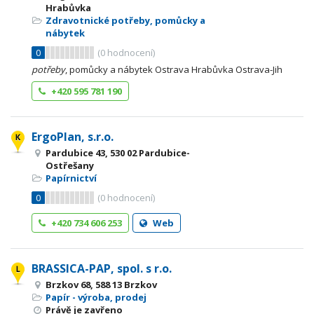
Hrabůvka
Zdravotnické potřeby, pomůcky a
nábytek
0
(
0
hodnocení)
potřeby
, pomůcky a nábytek Ostrava Hrabůvka Ostrava-Jih
+420 595 781 190
ErgoPlan, s.r.o.
Pardubice 43, 530 02 Pardubice-
Ostřešany
Papírnictví
0
(
0
hodnocení)
+420 734 606 253
Web
BRASSICA-PAP, spol. s r.o.
Brzkov 68, 588 13 Brzkov
Papír - výroba, prodej
Právě je zavřeno