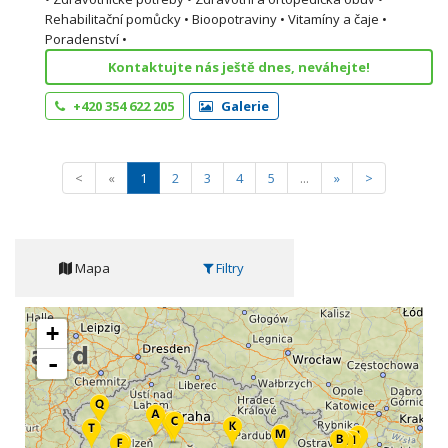
Rehabilitační pomůcky • Bioopotraviny • Vitamíny a čaje •
Poradenství •
Kontaktujte nás ještě dnes, neváhejte!
+420 354 622 205
Galerie
<
«
1
2
3
4
5
...
»
>
Mapa
Filtry
+
-