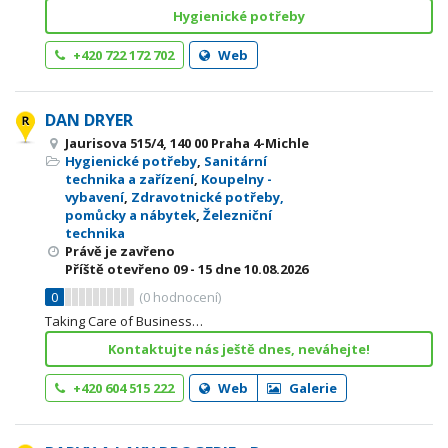
Hygienické potřeby
+420 722 172 702
Web
DAN DRYER
Jaurisova 515/4, 140 00 Praha 4-Michle
Hygienické potřeby
,
Sanitární
technika a zařízení
,
Koupelny -
vybavení
,
Zdravotnické potřeby,
pomůcky a nábytek
,
Železniční
technika
Právě je zavřeno
Příště otevřeno
09 - 15
dne 10.08.2026
0
(
0
hodnocení)
Taking Care of Business…
Kontaktujte nás ještě dnes, neváhejte!
+420 604 515 222
Web
Galerie