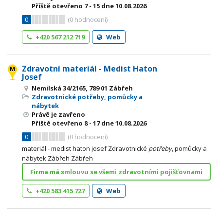
Příště otevřeno
7 - 15
dne 10.08.2026
0
(
0
hodnocení)
+420 567 212 719
Web
Zdravotní materiál - Medist Haton
Josef
Nemilská 34/2165, 789 01 Zábřeh
Zdravotnické potřeby, pomůcky a
nábytek
Právě je zavřeno
Příště otevřeno
8 - 17
dne 10.08.2026
0
(
0
hodnocení)
materiál - medist haton josef Zdravotnické
potřeby
, pomůcky a
nábytek Zábřeh Zábřeh
Firma má smlouvu se všemi zdravotními pojišťovnami
+420 583 415 727
Web