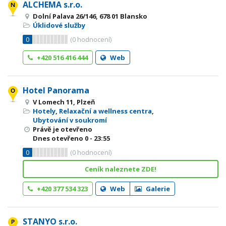
ALCHEMA s.r.o.
Dolní Palava 26/146, 678 01 Blansko
Úklidové služby
0
(
0
hodnocení)
+420 516 416 444
Web
Hotel Panorama
V Lomech 11, Plzeň
Hotely
,
Relaxační a wellness centra
,
Ubytování v soukromí
Právě je otevřeno
Dnes otevřeno
0 - 23:55
0
(
0
hodnocení)
Ceník naleznete ZDE!
+420 377 534 323
Web
Galerie
STANYO s.r.o.