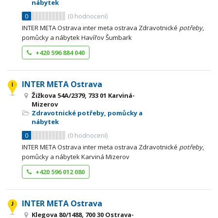
nábytek
0
(
0
hodnocení)
INTER META Ostrava inter meta ostrava Zdravotnické
potřeby
,
pomůcky a nábytek Havířov Šumbark
+420 596 884 040
INTER META Ostrava
Žižkova 54A/2379, 733 01 Karviná-
Mizerov
Zdravotnické potřeby, pomůcky a
nábytek
0
(
0
hodnocení)
INTER META Ostrava inter meta ostrava Zdravotnické
potřeby
,
pomůcky a nábytek Karviná Mizerov
+420 596 012 080
INTER META Ostrava
Klegova 80/1488, 700 30 Ostrava-