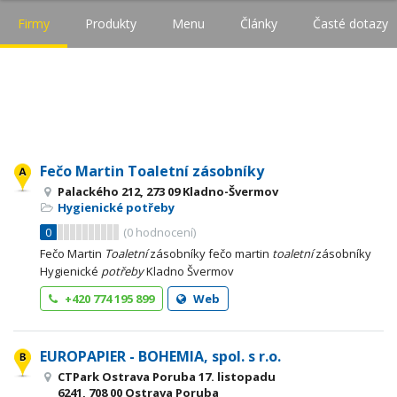
Firmy
Produkty
Menu
Články
Časté dotazy
Fečo Martin Toaletní zásobníky
Palackého 212, 273 09 Kladno-Švermov
Hygienické potřeby
0
(
0
hodnocení)
Fečo Martin
Toaletní
zásobníky fečo martin
toaletní
zásobníky
Hygienické
potřeby
Kladno Švermov
+420 774 195 899
Web
EUROPAPIER - BOHEMIA, spol. s r.o.
CTPark Ostrava Poruba 17. listopadu
6241, 708 00 Ostrava Poruba