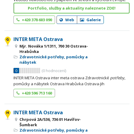
Portfolio, služby a aktuality naleznete ZDE!
+420 378 603 090
Web
Galerie
INTER META Ostrava
Mjr. Nováka 1/1311, 700 30 Ostrava-
Hrabůvka
Zdravotnické potřeby, pomůcky a
nábytek
0
(
0
hodnocení)
INTER META Ostrava inter meta ostrava Zdravotnické
potřeby
,
pomůcky a nábytek Ostrava Hrabůvka Ostrava-Jih
+420 596 713 160
INTER META Ostrava
Chrpová 2A/536, 736 01 Havířov-
Šumbark
Zdravotnické potřeby, pomůcky a