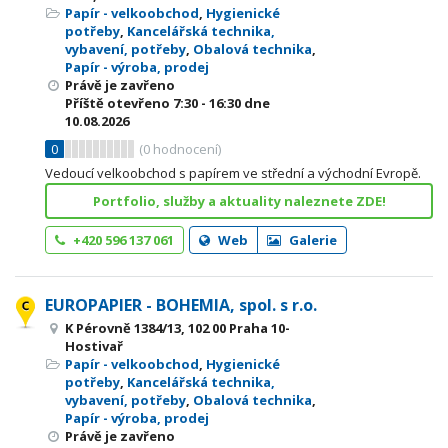
Papír - velkoobchod
,
Hygienické
potřeby
,
Kancelářská technika,
vybavení, potřeby
,
Obalová technika
,
Papír - výroba, prodej
Právě je zavřeno
Příště otevřeno
7:30 - 16:30
dne
10.08.2026
0
(
0
hodnocení)
Vedoucí velkoobchod s papírem ve střední a východní Evropě.
Portfolio, služby a aktuality naleznete ZDE!
+420 596 137 061
Web
Galerie
EUROPAPIER - BOHEMIA, spol. s r.o.
K Pérovně 1384/13, 102 00 Praha 10-
Hostivař
Papír - velkoobchod
,
Hygienické
potřeby
,
Kancelářská technika,
vybavení, potřeby
,
Obalová technika
,
Papír - výroba, prodej
Právě je zavřeno