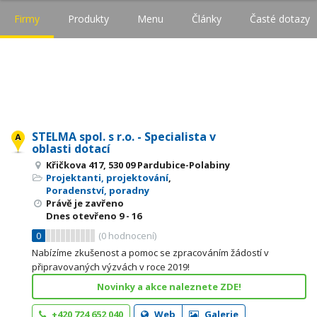
Firmy
Produkty
Menu
Články
Časté dotazy
STELMA spol. s r.o. - Specialista v
oblasti dotací
Křičkova 417, 530 09 Pardubice-Polabiny
Projektanti, projektování
,
Poradenství, poradny
Právě je zavřeno
Dnes otevřeno
9 - 16
0
(
0
hodnocení)
Nabízíme zkušenost a pomoc se zpracováním žádostí v
připravovaných výzvách v roce 2019!
Novinky a akce naleznete ZDE!
+420 724 652 040
Web
Galerie