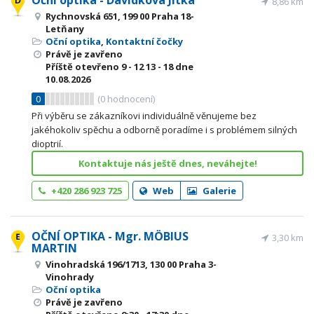
Oční optika - Davídková Jitka
8,86 km
Rychnovská 651, 199 00 Praha 18-
Letňany
Oční optika
,
Kontaktní čočky
Právě je zavřeno
Příště otevřeno
9 - 12
13 - 18
dne
10.08.2026
0
(
0
hodnocení)
Při výběru se zákazníkovi individuálně věnujeme bez
jakéhokoliv spěchu a odborně poradíme i s problémem silných
dioptrií.
Kontaktuje nás ještě dnes, neváhejte!
+420 286 923 725
Web
Galerie
OČNÍ OPTIKA - Mgr. MÖBIUS
3,30 km
MARTIN
Vinohradská 196/1713, 130 00 Praha 3-
Vinohrady
Oční optika
Právě je zavřeno