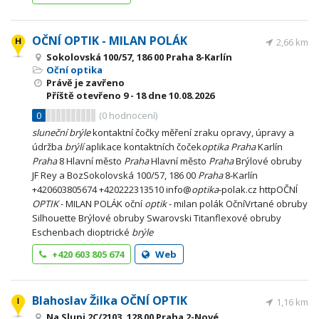
OČNÍ OPTIK - MILAN POLÁK
2,66 km
Sokolovská 100/57, 186 00 Praha 8-Karlín
Oční optika
Právě je zavřeno
Příště otevřeno
9 - 18
dne 10.08.2026
0
(
0
hodnocení)
sluneční
brýle
kontaktní čočky měření zraku opravy, úpravy a
údržba
brýlí
aplikace kontaktních čoček
optika
Praha
Karlín
Praha
8 Hlavní město
Praha
Hlavní město
Praha
Brýlové obruby
JF Rey a BozSokolovská 100/57, 186 00
Praha
8-Karlín
+420603805674 +420222313510 info@
optika
-polak.cz httpOČNÍ
OPTIK
- MILAN POLÁK oční
optik
- milan polák OčníVrtané obruby
Silhouette Brýlové obruby Swarovski Titanflexové obruby
Eschenbach dioptrické
brýle
+420 603 805 674
Web
Blahoslav Žilka OČNÍ OPTIK
1,16 km
Na Slupi 2C/2103, 128 00 Praha 2-Nové