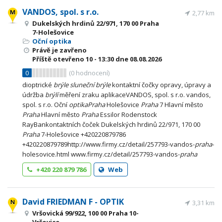
VANDOS, spol. s r.o.
2,77 km
Dukelských hrdinů 22/971, 170 00 Praha
7-Holešovice
Oční optika
Právě je zavřeno
Příště otevřeno
10 - 13:30
dne 08.08.2026
0
(
0
hodnocení)
dioptrické
brýle
sluneční
brýle
kontaktní čočky opravy, úpravy a
údržba
brýlí
měření zraku aplikaceVANDOS, spol. s r.o. vandos,
spol. s r.o. Oční
optika
Praha
Holešovice
Praha
7 Hlavní město
Praha
Hlavní město
Praha
Essilor Rodenstock
RayBankontaktních čoček Dukelských hrdinů 22/971, 170 00
Praha
7-Holešovice +420220879786
+420220879789http://www.firmy.cz/detail/257793-vandos-
praha
-
holesovice.html www.firmy.cz/detail/257793-vandos-
praha
+420 220 879 786
Web
David FRIEDMAN F - OPTIK
3,31 km
Vršovická 99/922, 100 00 Praha 10-