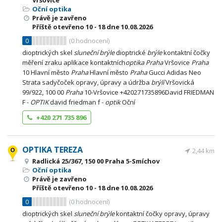
Vršovice
Oční optika
Právě je zavřeno
Příště otevřeno
10 - 18
dne 10.08.2026
0
(
0
hodnocení)
dioptrických skel
sluneční
brýle
dioptrické
brýle
kontaktní čočky
měření zraku aplikace kontaktních
optika
Praha
Vršovice
Praha
10 Hlavní město
Praha
Hlavní město
Praha
Gucci Adidas Neo
Strata sadyčoček opravy, úpravy a údržba
brýlí
Vršovická
99/922, 100 00
Praha
10-Vršovice +420271735896David FRIEDMAN
F -
OPTIK
david friedman f -
optik
Oční
+420 271 735 896
OPTIKA TEREZA
2,44 km
Radlická 25/367, 150 00 Praha 5-Smíchov
Oční optika
Právě je zavřeno
Příště otevřeno
10 - 18
dne 10.08.2026
0
(
0
hodnocení)
dioptrických skel
sluneční
brýle
kontaktní čočky opravy, úpravy