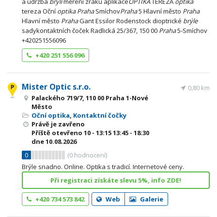
a údržba
brýlí
měření zraku aplikace
OPTIKA
TEREZA
optika
tereza Oční
optika
Praha
Smíchov
Praha
5 Hlavní město
Praha
Hlavní město
Praha
Gant Essilor Rodenstock dioptrické
brýle
sadykontaktních čoček Radlická 25/367, 150 00
Praha
5-Smíchov
+420251556096
+420 251 556 096
Mister Optic s.r.o.
0,80 km
Palackého 719/7, 110 00 Praha 1-Nové
Město
Oční optika
,
Kontaktní čočky
Právě je zavřeno
Příště otevřeno
10 - 13:15
13:45 - 18:30
dne 10.08.2026
0
(
0
hodnocení)
Brýle snadno. Online. Optika s tradicí. Internetové ceny.
Při registraci získáte slevu 5%, info ZDE!
+420 734 573 842
Web
Galerie