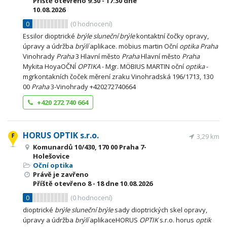
Příště otevřeno
9:30 - 17:30
dne
10.08.2026
0
(
0
hodnocení)
Essilor dioptrické
brýle
sluneční
brýle
kontaktní čočky opravy,
úpravy a údržba
brýlí
aplikace. möbius martin Oční
optika
Praha
Vinohrady
Praha
3 Hlavní město
Praha
Hlavní město
Praha
Mykita HoyaOČNÍ
OPTIKA
- Mgr. MÖBIUS MARTIN oční
optika
-
mgrkontakních čoček měrení zraku Vinohradská 196/1713, 130
00
Praha
3-Vinohrady +420272740664
+420 272 740 664
HORUS OPTIK s.r.o.
3,29 km
Komunardů 10/430, 170 00 Praha 7-
Holešovice
Oční optika
Právě je zavřeno
Příště otevřeno
8 - 18
dne 10.08.2026
0
(
0
hodnocení)
dioptrické
brýle
sluneční
brýle
sady dioptrických skel opravy,
úpravy a údržba
brýlí
aplikaceHORUS
OPTIK
s.r.o. horus
optik