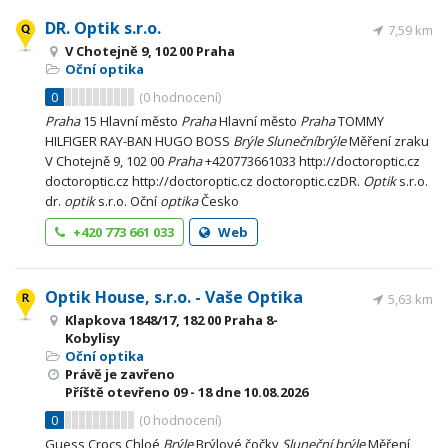
DR. Optik s.r.o.
7,59 km
V Chotejně 9, 102 00 Praha
Oční optika
0
(
0
hodnocení)
Praha
15 Hlavní město
Praha
Hlavní město
Praha
TOMMY
HILFIGER RAY-BAN HUGO BOSS
Brýle
Sluneční
brýle
Měření zraku
V Chotejně 9, 102 00
Praha
+420773661033 http://doctoroptic.cz
doctoroptic.cz http://doctoroptic.cz doctoroptic.czDR.
Optik
s.r.o.
dr.
optik
s.r.o. Oční
optika
Česko
+420 773 661 033
Web
Optik House, s.r.o. - Vaše Optika
5,63 km
Klapkova 1848/17, 182 00 Praha 8-
Kobylisy
Oční optika
Právě je zavřeno
Příště otevřeno
09 - 18
dne 10.08.2026
0
(
0
hodnocení)
Guess Crocs Chloé
Brýle
Brýlové čočky
Sluneční
brýle
Měření