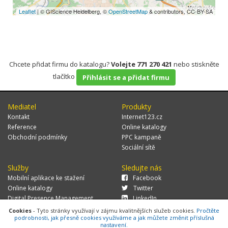
Leaflet
| © GIScience Heidelberg, ©
OpenStreetMap
& contributors, CC-BY-SA
Chcete přidat firmu do katalogu?
Volejte 771 270 421
nebo stiskněte
tlačítko
Přihlásit se a přidat firmu
Mediatel
Produkty
Kontakt
Internet123.cz
Reference
Online katalogy
Obchodní podmínky
PPC kampaně
Sociální sítě
Služby
Sledujte nás
Mobilní aplikace ke stažení
Facebook
Online katalogy
Twitter
Digital Presence Management
LinkedIn
Více zákazníků
Cookies
- Tyto stránky využívají v zájmu kvalitnějších služeb cookies.
Pročtěte
podrobnosti, jak přesně cookies využíváme a jak můžete změnit příslušná
nastavení.