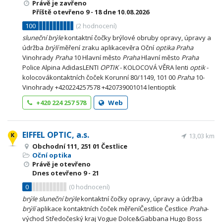
Právě je zavřeno
Příště otevřeno
9 - 18
dne 10.08.2026
100
(
2
hodnocení)
sluneční
brýle
kontaktní čočky brýlové obruby opravy, úpravy a
údržba
brýlí
měření zraku aplikacevěra Oční
optika
Praha
Vinohrady
Praha
10 Hlavní město
Praha
Hlavní město
Praha
Police Alpina AdidasLENTI
OPTIK
- KOLOCOVÁ VĚRA lenti
optik
-
kolocovákontaktních čoček Korunní 80/1149, 101 00
Praha
10-
Vinohrady +420224257578 +420739001014 lentioptik
+420 224 257 578
Web
EIFFEL OPTIC, a.s.
13,03 km
Obchodní 111, 251 01 Čestlice
Oční optika
Právě je otevřeno
Dnes otevřeno
9 - 21
0
(
0
hodnocení)
brýle
sluneční
brýle
kontaktní čočky opravy, úpravy a údržba
brýlí
aplikace kontaktních čoček měřeníČestlice Čestlice
Praha
-
východ Středočeský kraj Vogue Dolce&Gabbana Hugo Boss