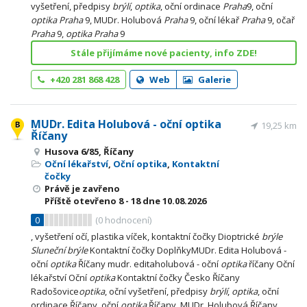
vyšetření, předpisy
brýlí
,
optika
, oční ordinace
Praha
9, oční
optika
Praha
9, MUDr. Holubová
Praha
9, oční lékař
Praha
9, očař
Praha
9,
optika
Praha
9
Stále přijímáme nové pacienty, info ZDE!
+420 281 868 428
Web
Galerie
MUDr. Edita Holubová - oční optika
19,25 km
Říčany
Husova 6/85, Říčany
Oční lékařství
,
Oční optika
,
Kontaktní
čočky
Právě je zavřeno
Příště otevřeno
8 - 18
dne 10.08.2026
0
(
0
hodnocení)
, vyšetření očí, plastika víček, kontaktní čočky Dioptrické
brýle
Sluneční
brýle
Kontaktní čočky DoplňkyMUDr. Edita Holubová -
oční
optika
Říčany mudr. editaholubová - oční
optika
říčany Oční
lékařství Oční
optika
Kontaktní čočky Česko Říčany
Radošovice
optika
, oční vyšetření, předpisy
brýlí
,
optika
, oční
ordinace Říčany, oční
optika
Říčany, MUDr. Holubová Říčany,