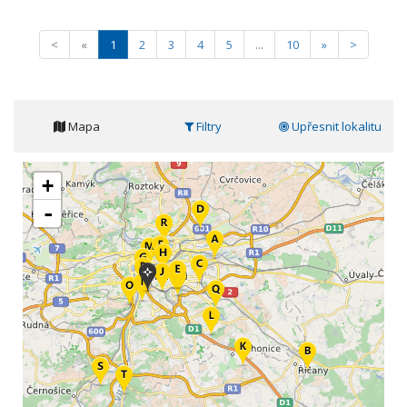
<
«
1
2
3
4
5
...
10
»
>
Mapa
Filtry
Upřesnit lokalitu
+
-