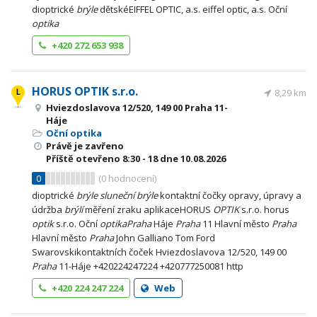
dioptrické
brýle
dětskéEIFFEL OPTIC, a.s. eiffel optic, a.s. Oční
optika
+420 272 653 938
HORUS OPTIK s.r.o.
8,29 km
Hviezdoslavova 12/520, 149 00 Praha 11-
Háje
Oční optika
Právě je zavřeno
Příště otevřeno
8:30 - 18
dne 10.08.2026
0
(
0
hodnocení)
dioptrické
brýle
sluneční
brýle
kontaktní čočky opravy, úpravy a
údržba
brýlí
měření zraku aplikaceHORUS
OPTIK
s.r.o. horus
optik
s.r.o. Oční
optika
Praha
Háje
Praha
11 Hlavní město
Praha
Hlavní město
Praha
John Galliano Tom Ford
Swarovskikontaktních čoček Hviezdoslavova 12/520, 149 00
Praha
11-Háje +420224247224 +420777250081 http
+420 224 247 224
Web