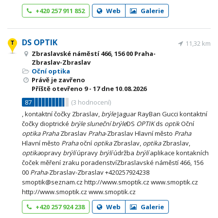
+420 257 911 852
Web
Galerie
DS OPTIK
11,32 km
Zbraslavské náměstí 466, 156 00 Praha-
Zbraslav-Zbraslav
Oční optika
Právě je zavřeno
Příště otevřeno
9 - 17
dne 10.08.2026
87
(
3
hodnocení)
, kontaktní čočky Zbraslav,
brýle
Jaguar RayBan Gucci kontaktní
čočky dioptrické
brýle
sluneční
brýle
DS
OPTIK
ds
optik
Oční
optika
Praha
Zbraslav
Praha
-Zbraslav Hlavní město
Praha
Hlavní město
Praha
oční
optika
Zbraslav,
optika
Zbraslav,
optika
opravy
brýlí
úpravy
brýlí
údržba
brýlí
aplikace kontakních
čoček měření zraku poradenstvíZbraslavské náměstí 466, 156
00
Praha
-Zbraslav-Zbraslav +420257924238
smoptik@seznam.cz http://www.smoptik.cz www.smoptik.cz
http://www.smoptik.cz www.smoptik.cz
+420 257 924 238
Web
Galerie