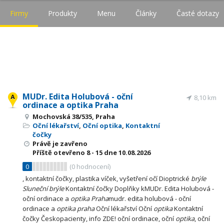
Firmy
Produkty
Menu
Články
Časté dotazy
MUDr. Edita Holubová - oční
8,10 km
ordinace a optika Praha
Mochovská 38/535, Praha
Oční lékařství
,
Oční optika
,
Kontaktní
čočky
Právě je zavřeno
Příště otevřeno
8 - 15
dne 10.08.2026
0
(
0
hodnocení)
, kontaktní čočky, plastika víček, vyšetření očí Dioptrické
brýle
Sluneční
brýle
Kontaktní čočky Doplňky kMUDr. Edita Holubová -
oční ordinace a
optika
Praha
mudr. edita holubová - oční
ordinace a
optika
praha
Oční lékařství Oční
optika
Kontaktní
čočky Českopacienty, info ZDE! oční ordinace, oční
optika
, oční