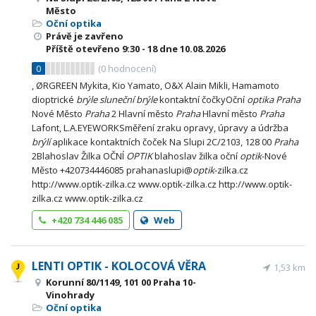
Město
Oční optika
Právě je zavřeno
Příště otevřeno
9:30 - 18
dne 10.08.2026
0
(
0
hodnocení)
, ØRGREEN Mykita, Kio Yamato, O&X Alain Mikli, Hamamoto
dioptrické
brýle
sluneční
brýle
kontaktní čočkyOční
optika
Praha
Nové Město
Praha
2 Hlavní město
Praha
Hlavní město
Praha
Lafont, L.A.EYEWORKSměření zraku opravy, úpravy a údržba
brýlí
aplikace kontaktních čoček Na Slupi 2C/2103, 128 00
Praha
2Blahoslav Žilka OČNÍ
OPTIK
blahoslav žilka oční
optik
-Nové
Město +420734446085 prahanaslupi@
optik
-zilka.cz
http://www.optik-zilka.cz www.optik-zilka.cz http://www.optik-
zilka.cz www.optik-zilka.cz
+420 734 446 085
Web
LENTI OPTIK - KOLOCOVÁ VĚRA
1,53 km
Korunní 80/1149, 101 00 Praha 10-
Vinohrady
Oční optika