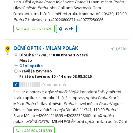
s.r.o. Oční
optika
Praha
Holešovice
Praha
7 Hlavní město
Praha
Hlavní město
Praha
John Galliano Swarovski Tom
Fordkontaktních čoček měření zraku Komunardů 10/430, 170 00
Praha
7-Holešovice +420220800871 +420777250086
+420 220 800 871
Web
OČNÍ OPTIK - MILAN POLÁK
1,67 km
Dlouhá 11/741, 110 00 Praha 1-Staré
Město
Oční optika
Právě je zavřeno
Příště otevřeno
10 - 14
dne 08.08.2026
0
(
0
hodnocení)
Essilor dioptrické
brýle
sluneční
brýle
kontaktni čočky měrení
zraku aplikace kontakních čoček opravy
optika
Praha
Staré
Město
Praha
1 Hlavní město
Praha
Hlavní město
Praha
Vogue
Diesel, úpravy a údržba
brýlí
Dlouhá 11/741, 110 00
Praha
1-
Staré Město +420604216399 +420222328662 info@
optika
-
polak.czOČNÍ
OPTIK
- MILAN POLÁK oční
optik
- milan polák Oční
+420 604 216 399