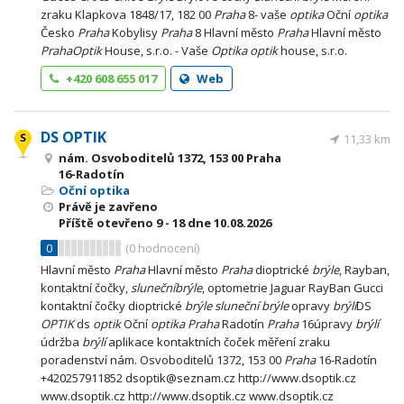
zraku Klapkova 1848/17, 182 00
Praha
8- vaše
optika
Oční
optika
Česko
Praha
Kobylisy
Praha
8 Hlavní město
Praha
Hlavní město
Praha
Optik
House, s.r.o. - Vaše
Optika
optik
house, s.r.o.
+420 608 655 017
Web
DS OPTIK
11,33 km
nám. Osvoboditelů 1372, 153 00 Praha
16-Radotín
Oční optika
Právě je zavřeno
Příště otevřeno
9 - 18
dne 10.08.2026
0
(
0
hodnocení)
Hlavní město
Praha
Hlavní město
Praha
dioptrické
brýle
, Rayban,
kontaktní čočky,
sluneční
brýle
, optometrie Jaguar RayBan Gucci
kontaktní čočky dioptrické
brýle
sluneční
brýle
opravy
brýlí
DS
OPTIK
ds
optik
Oční
optika
Praha
Radotín
Praha
16úpravy
brýlí
údržba
brýlí
aplikace kontaktních čoček měření zraku
poradenství nám. Osvoboditelů 1372, 153 00
Praha
16-Radotín
+420257911852 dsoptik@seznam.cz http://www.dsoptik.cz
www.dsoptik.cz http://www.dsoptik.cz www.dsoptik.cz