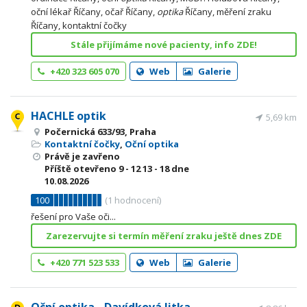
oční lékař Říčany, očař Říčany,
optika
Říčany, měření zraku
Říčany, kontaktní čočky
Stále přijímáme nové pacienty, info ZDE!
+420 323 605 070
Web
Galerie
HACHLE optik
5,69 km
Počernická 633/93, Praha
Kontaktní čočky
,
Oční optika
Právě je zavřeno
Příště otevřeno
9 - 12
13 - 18
dne
10.08.2026
100
(
1
hodnocení)
řešení pro Vaše oči...
Zarezervujte si termín měření zraku ještě dnes ZDE
+420 771 523 533
Web
Galerie