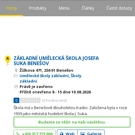
Firmy
Produkty
Menu
Články
Časté dotazy
ZÁKLADNÍ UMĚLECKÁ ŠKOLA JOSEFA
SUKA BENEŠOV
Žižkova 471, 256 01 Benešov
Umělecké školy základní
,
Školy
základní
Právě je zavřeno
Příště otevřeno
8 - 15
dne 10.08.2026
0
(
0
hodnocení)
Škola má v Benešově dlouholetou tradici. Založena byla v roce
1939 jako městská hudební škola J. Suka.
Budeme se těšit na Vaši návštěvu.
+420 317 723 006
Web
Galerie