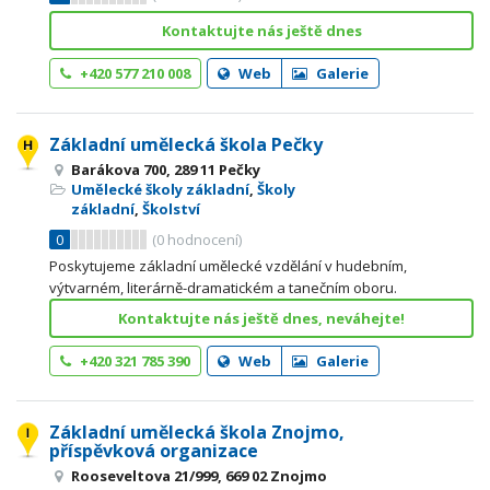
Kontaktujte nás ještě dnes
+420 577 210 008
Web
Galerie
Základní umělecká škola Pečky
Barákova 700, 289 11 Pečky
Umělecké školy základní
,
Školy
základní
,
Školství
0
(
0
hodnocení)
Poskytujeme základní umělecké vzdělání v hudebním,
výtvarném, literárně-dramatickém a tanečním oboru.
Kontaktujte nás ještě dnes, neváhejte!
+420 321 785 390
Web
Galerie
Základní umělecká škola Znojmo,
příspěvková organizace
Rooseveltova 21/999, 669 02 Znojmo