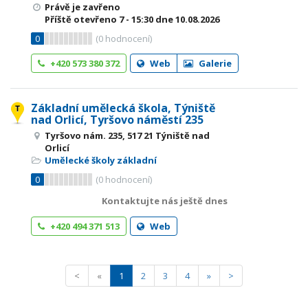
Právě je zavřeno
Příště otevřeno
7 - 15:30
dne 10.08.2026
0
(
0
hodnocení)
+420 573 380 372
Web
Galerie
Základní umělecká škola, Týniště
nad Orlicí, Tyršovo náměstí 235
Tyršovo nám. 235, 517 21 Týniště nad
Orlicí
Umělecké školy základní
0
(
0
hodnocení)
Kontaktujte nás ještě dnes
+420 494 371 513
Web
<
«
1
2
3
4
»
>