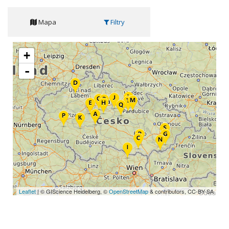
Mapa
Filtry
+
-
Leaflet
| © GIScience Heidelberg, ©
OpenStreetMap
& contributors, CC-BY-SA