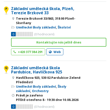
Základní umělecká škola, Plzeň,
Terezie Brzkové 33
Terezie Brzkové 33/863, 318 00 Plzeň-
Skvrňany
Umělecké školy základní
,
Školství
0
(
0
hodnocení)
Kontaktujte nás ještě dnes
+420 377 384 291
Web
Základní umělecká škola
Pardubice, Havlíčkova 925
Havlíčkova 925, 530 02 Pardubice-Zelené
Předměstí
Umělecké školy základní
,
Školy
základní
,
Orchestry
Právě je zavřeno
Příště otevřeno
8 - 19:30
dne 10.08.2026
0
(
0
hodnocení)