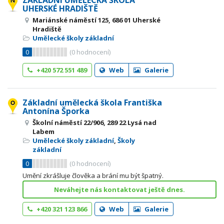
ZÁKLADNÍ UMĚLECKÁ ŠKOLA
UHERSKÉ HRADIŠTĚ
Mariánské náměstí 125, 686 01 Uherské
Hradiště
Umělecké školy základní
0
(
0
hodnocení)
+420 572 551 489
Web
Galerie
Základní umělecká škola Františka
Antonína Šporka
Školní náměstí 22/906, 289 22 Lysá nad
Labem
Umělecké školy základní
,
Školy
základní
0
(
0
hodnocení)
Umění zkrášluje člověka a brání mu být špatný.
Neváhejte nás kontaktovat ještě dnes.
+420 321 123 866
Web
Galerie