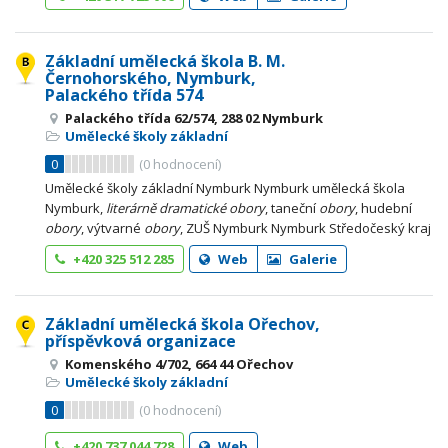
Základní umělecká škola B. M.
Černohorského, Nymburk,
Palackého třída 574
Palackého třída 62/574, 288 02 Nymburk
Umělecké školy základní
0
(
0
hodnocení)
Umělecké školy základní Nymburk Nymburk umělecká škola
Nymburk,
literárně
dramatické
obory
, taneční
obory
, hudební
obory
, výtvarné
obory
, ZUŠ Nymburk Nymburk Středočeský kraj
+420 325 512 285
Web
Galerie
Základní umělecká škola Ořechov,
příspěvková organizace
Komenského 4/702, 664 44 Ořechov
Umělecké školy základní
0
(
0
hodnocení)
+420 737 044 728
Web