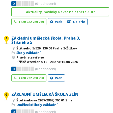
0
(
0
hodnocení)
Aktuality, novinky a akce naleznete ZDE!
+420 222 780 750
Web
Galerie
Základní umělecká škola, Praha 3,
Štítného 5
Štítného 5/520, 130 00 Praha 3-Žižkov
Školy základní
Právě je zavřeno
Příště otevřeno
10 - 20
dne 10.08.2026
0
(
0
hodnocení)
+420 222 780 750
Web
ZÁKLADNÍ UMĚLECKÁ ŠKOLA ZLÍN
Štefánikova 2987/2987, 760 01 Zlín
Umělecké školy základní
0
(
0
hodnocení)