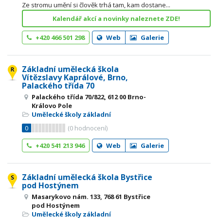
Ze stromu umění si člověk trhá tam, kam dostane...
Kalendář akcí a novinky naleznete ZDE!
+420 466 501 298
Web
Galerie
Základní umělecká škola
Vítězslavy Kaprálové, Brno,
Palackého třída 70
Palackého třída 70/822, 612 00 Brno-
Královo Pole
Umělecké školy základní
0
(
0
hodnocení)
+420 541 213 946
Web
Galerie
Základní umělecká škola Bystřice
pod Hostýnem
Masarykovo nám. 133, 768 61 Bystřice
pod Hostýnem
Umělecké školy základní