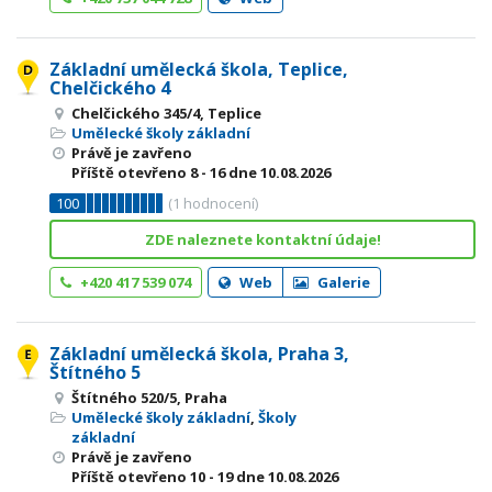
Základní umělecká škola, Teplice,
Chelčického 4
Chelčického 345/4, Teplice
Umělecké školy základní
Právě je zavřeno
Příště otevřeno
8 - 16
dne 10.08.2026
100
(
1
hodnocení)
ZDE naleznete kontaktní údaje!
+420 417 539 074
Web
Galerie
Základní umělecká škola, Praha 3,
Štítného 5
Štítného 520/5, Praha
Umělecké školy základní
,
Školy
základní
Právě je zavřeno
Příště otevřeno
10 - 19
dne 10.08.2026