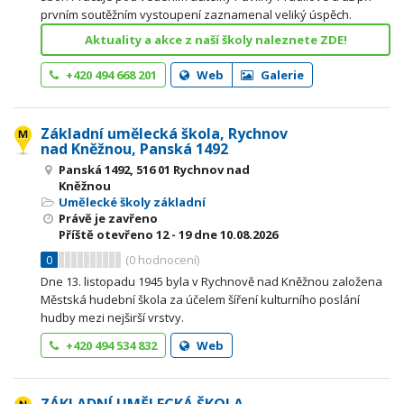
prvním soutěžním vystoupení zaznamenal veliký úspěch.
Aktuality a akce z naší školy naleznete ZDE!
+420 494 668 201
Web
Galerie
Základní umělecká škola, Rychnov
nad Kněžnou, Panská 1492
Panská 1492, 516 01 Rychnov nad
Kněžnou
Umělecké školy základní
Právě je zavřeno
Příště otevřeno
12 - 19
dne 10.08.2026
0
(
0
hodnocení)
Dne 13. listopadu 1945 byla v Rychnově nad Kněžnou založena
Městská hudební škola za účelem šíření kulturního poslání
hudby mezi nejširší vrstvy.
+420 494 534 832
Web