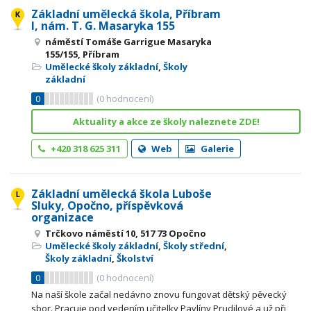
Základní umělecká škola, Příbram
I, nám. T. G. Masaryka 155
náměstí Tomáše Garrigue Masaryka
155/155, Příbram
Umělecké školy základní
,
Školy
základní
0
(
0
hodnocení)
Aktuality a akce ze školy naleznete ZDE!
+420 318 625 311
Web
Galerie
Základní umělecká škola Luboše
Sluky, Opočno, příspěvková
organizace
Trčkovo náměstí 10, 517 73 Opočno
Umělecké školy základní
,
Školy střední
,
Školy základní
,
Školství
0
(
0
hodnocení)
Na naší škole začal nedávno znovu fungovat dětský pěvecký
sbor. Pracuje pod vedením učitelky Pavlíny Prudilové a už při