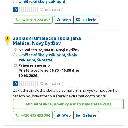
Umělecké školy základní
0
(
0
hodnocení)
+420 515 224 437
Web
Galerie
Základní umělecká škola Jana
Maláta, Nový Bydžov
Na Valech 78, 504 01 Nový Bydžov
Umělecké školy základní
,
Školy
základní
,
Školství
Právě je zavřeno
Příště otevřeno
06:30 - 15:30
dne
10.08.2026
0
(
0
hodnocení)
Základní umělecká škola se zaměřením na výuku hudebního,
tanečního, výtvarného a literárně-dramatických oborů.
Aktuální akce, novinky a info naleznete ZDE!
+420 495 493 384
Web
Galerie