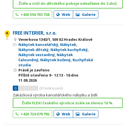
Židle a stůl do dětského pokoje odesíláme do 2 dnů
+420 556 703 728
Web
Galerie
FREE INTERIER, s.r.o.
Veverkova 1343/1, 500 02 Hradec Králové
Nábytek kancelářský
,
Nábytek
,
Nábytek dětský
,
Nábytek kuchyňský
,
Nábytek vestavěný
,
Nábytek
čalouněný
,
Nábytek kožený
,
Kuchyňská
studia
Právě je zavřeno
Příště otevřeno
9 - 12
13 - 16
dne
11.08.2026
0
(
0
hodnocení)
Zakázková výroba kancelářského nábytku a židlí.
Židle FLEXI českého výrobce stále se slevou 10 %.
+420 724 079 792
Web
Galerie