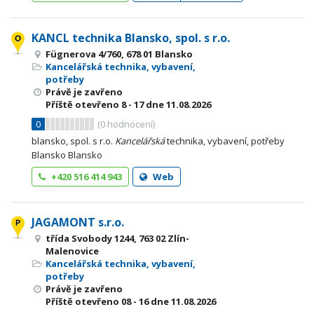
KANCL technika Blansko, spol. s r.o.
Fügnerova 4/760, 678 01 Blansko
Kancelářská technika, vybavení,
potřeby
Právě je zavřeno
Příště otevřeno
8 - 17
dne 11.08.2026
0
(
0
hodnocení)
blansko, spol. s r.o.
Kancelářská
technika, vybavení, potřeby
Blansko Blansko
+420 516 414 943
Web
JAGAMONT s.r.o.
třída Svobody 1244, 763 02 Zlín-
Malenovice
Kancelářská technika, vybavení,
potřeby
Právě je zavřeno
Příště otevřeno
08 - 16
dne 11.08.2026