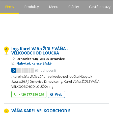
Firmy
Produkty
Menu
Články
Časté dotazy
Ing. Karel Váňa ŽIDLE VÁŇA -
VELKOOBCHOD LOUČKA
Drnovice 148, 763 25 Drnovice
Nábytek kancelářský
0
(
0
hodnocení)
. karel váňa
židle
váňa - velkoobchod loučka Nábytek
kancelářský
Drnovice DrnoviceIng. Karel Váňa
ŽIDLE
VÁŇA -
VELKOOBCHOD LOUČKA ing
+420 577 350 279
Web
VÁŇA KAREL VELKOOBCHOD S