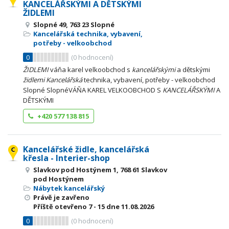
KANCELÁŘSKÝMI A DĚTSKÝMI
ŽIDLEMI
Slopné 49, 763 23 Slopné
Kancelářská technika, vybavení,
potřeby - velkoobchod
0
(
0
hodnocení)
ŽIDLEMI
váňa karel velkoobchod s
kancelářskými
a dětskými
židlemi
Kancelářská
technika, vybavení, potřeby - velkoobchod
Slopné SlopnéVÁŇA KAREL VELKOOBCHOD S
KANCELÁŘSKÝMI
A
DĚTSKÝMI
+420 577 138 815
Kancelářské židle, kancelářská
křesla - Interier-shop
Slavkov pod Hostýnem 1, 768 61 Slavkov
pod Hostýnem
Nábytek kancelářský
Právě je zavřeno
Příště otevřeno
7 - 15
dne 11.08.2026
0
(
0
hodnocení)