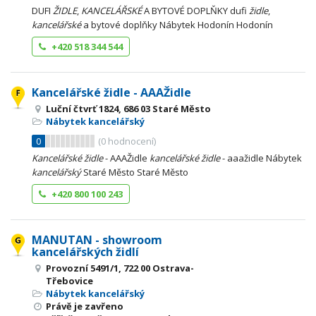
DUFI
ŽIDLE
,
KANCELÁŘSKÉ
A BYTOVÉ DOPLŇKY dufi
židle
,
kancelářské
a bytové doplňky Nábytek Hodonín Hodonín
+420 518 344 544
Kancelářské židle - AAAŽidle
Luční čtvrť 1824, 686 03 Staré Město
Nábytek kancelářský
0
(
0
hodnocení)
Kancelářské
židle
- AAAŽidle
kancelářské
židle
- aaažidle Nábytek
kancelářský
Staré Město Staré Město
+420 800 100 243
MANUTAN - showroom
kancelářských židlí
Provozní 5491/1, 722 00 Ostrava-
Třebovice
Nábytek kancelářský
Právě je zavřeno