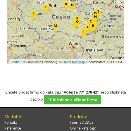
Leaflet
| © GIScience Heidelberg, ©
OpenStreetMap
& contributors, CC-BY-SA
Chcete přidat firmu do katalogu?
Volejte 771 270 421
nebo stiskněte
tlačítko
Přihlásit se a přidat firmu
Mediatel
Produkty
Kontakt
Internet123.cz
Reference
Online katalogy