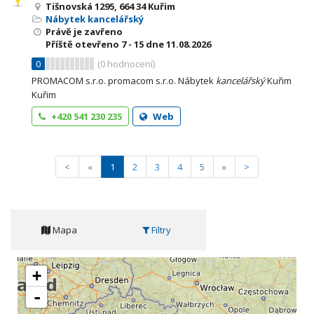
Tišnovská 1295, 664 34 Kuřim
Nábytek kancelářský
Právě je zavřeno
Příště otevřeno
7 - 15
dne 11.08.2026
0
(
0
hodnocení)
PROMACOM s.r.o. promacom s.r.o. Nábytek
kancelářský
Kuřim
Kuřim
+420 541 230 235
Web
<
«
1
2
3
4
5
»
>
Mapa
Filtry
+
-