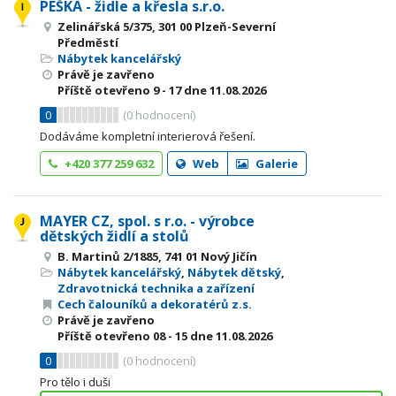
PEŠKA - židle a křesla s.r.o.
Zelinářská 5/375, 301 00 Plzeň-Severní
Předměstí
Nábytek kancelářský
Právě je zavřeno
Příště otevřeno
9 - 17
dne 11.08.2026
0
(
0
hodnocení)
Dodáváme kompletní interierová řešení.
+420 377 259 632
Web
Galerie
MAYER CZ, spol. s r.o. - výrobce
dětských židlí a stolů
B. Martinů 2/1885, 741 01 Nový Jičín
Nábytek kancelářský
,
Nábytek dětský
,
Zdravotnická technika a zařízení
Cech čalouníků a dekoratérů z.s.
Právě je zavřeno
Příště otevřeno
08 - 15
dne 11.08.2026
0
(
0
hodnocení)
Pro tělo i duši