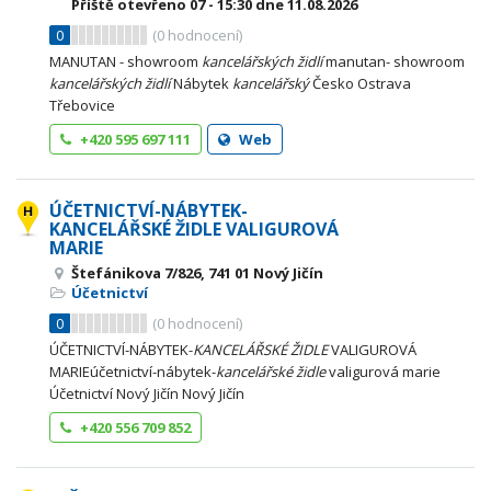
Příště otevřeno
07 - 15:30
dne 11.08.2026
0
(
0
hodnocení)
MANUTAN - showroom
kancelářských
židlí
manutan- showroom
kancelářských
židlí
Nábytek
kancelářský
Česko Ostrava
Třebovice
+420 595 697 111
Web
ÚČETNICTVÍ-NÁBYTEK-
KANCELÁŘSKÉ ŽIDLE VALIGUROVÁ
MARIE
Štefánikova 7/826, 741 01 Nový Jičín
Účetnictví
0
(
0
hodnocení)
ÚČETNICTVÍ-NÁBYTEK-
KANCELÁŘSKÉ
ŽIDLE
VALIGUROVÁ
MARIEúčetnictví-nábytek-
kancelářské
židle
valigurová marie
Účetnictví Nový Jičín Nový Jičín
+420 556 709 852