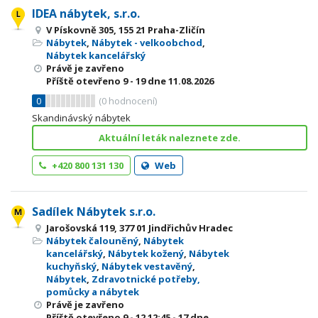
IDEA nábytek, s.r.o.
V Pískovně 305, 155 21 Praha-Zličín
Nábytek
,
Nábytek - velkoobchod
,
Nábytek kancelářský
Právě je zavřeno
Příště otevřeno
9 - 19
dne 11.08.2026
0
(
0
hodnocení)
Skandinávský nábytek
Aktuální leták naleznete zde.
+420 800 131 130
Web
Sadílek Nábytek s.r.o.
Jarošovská 119, 377 01 Jindřichův Hradec
Nábytek čalouněný
,
Nábytek
kancelářský
,
Nábytek kožený
,
Nábytek
kuchyňský
,
Nábytek vestavěný
,
Nábytek
,
Zdravotnické potřeby,
pomůcky a nábytek
Právě je zavřeno
Příště otevřeno
9 - 12
12:45 - 17
dne