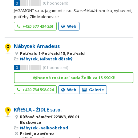
0
(
0
hodnocení)
JAGAMONT s.r.o. jagamont s.r.o.
Kancelářská
technika, vybavení,
potřeby Zlín Malenovice
+420 577 434 261
Web
Nábytek Amadeus
Petřvald 1-Petřvald 18, Petřvald
Nábytek
,
Nábytek dětský
0
(
0
hodnocení)
Výhodná rostoucí sada Žolík za 15.990Kč
+420 734 598 024
Web
Galerie
KŘESLA - ŽIDLE s.r.o.
Růžové náměstí 2238/3, 680 01
Boskovice
Nábytek - velkoobchod
Právě je zavřeno