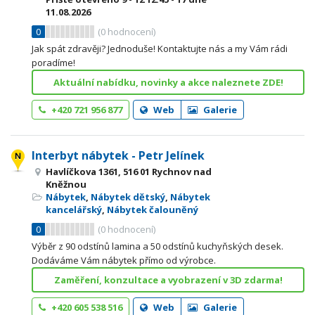
11.08.2026
0
(
0
hodnocení)
Jak spát zdravěji? Jednoduše! Kontaktujte nás a my Vám rádi
poradíme!
Aktuální nabídku, novinky a akce naleznete ZDE!
+420 721 956 877
Web
Galerie
Interbyt nábytek - Petr Jelínek
Havlíčkova 1361, 516 01 Rychnov nad
Kněžnou
Nábytek
,
Nábytek dětský
,
Nábytek
kancelářský
,
Nábytek čalouněný
0
(
0
hodnocení)
Výběr z 90 odstínů lamina a 50 odstínů kuchyňských desek.
Dodáváme Vám nábytek přímo od výrobce.
Zaměření, konzultace a vyobrazení v 3D zdarma!
+420 605 538 516
Web
Galerie