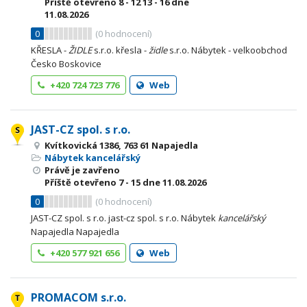
Příště otevřeno
8 - 12
13 - 16
dne
11.08.2026
0
(
0
hodnocení)
KŘESLA -
ŽIDLE
s.r.o. křesla -
židle
s.r.o. Nábytek - velkoobchod
Česko Boskovice
+420 724 723 776
Web
JAST-CZ spol. s r.o.
Kvítkovická 1386, 763 61 Napajedla
Nábytek kancelářský
Právě je zavřeno
Příště otevřeno
7 - 15
dne 11.08.2026
0
(
0
hodnocení)
JAST-CZ spol. s r.o. jast-cz spol. s r.o. Nábytek
kancelářský
Napajedla Napajedla
+420 577 921 656
Web
PROMACOM s.r.o.