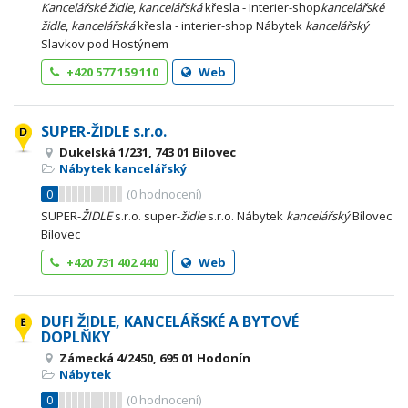
Kancelářské
židle
,
kancelářská
křesla - Interier-shop
kancelářské
židle
,
kancelářská
křesla - interier-shop Nábytek
kancelářský
Slavkov pod Hostýnem
+420 577 159 110
Web
SUPER-ŽIDLE s.r.o.
Dukelská 1/231, 743 01 Bílovec
Nábytek kancelářský
0
(
0
hodnocení)
SUPER-
ŽIDLE
s.r.o. super-
židle
s.r.o. Nábytek
kancelářský
Bílovec
Bílovec
+420 731 402 440
Web
DUFI ŽIDLE, KANCELÁŘSKÉ A BYTOVÉ
DOPLŇKY
Zámecká 4/2450, 695 01 Hodonín
Nábytek
0
(
0
hodnocení)