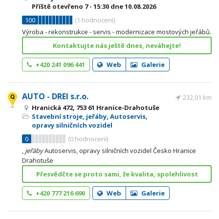
Příště otevřeno
7 - 15:30
dne 10.08.2026
100
(
1
hodnocení)
Výroba - rekonstrukce - servis - modernizace mostových jeřábů.
Kontaktujte nás ještě dnes, neváhejte!
+420 241 096 441
Web
Galerie
AUTO - DREI s.r.o.
232,01 km
Hranická 472, 753 61 Hranice-Drahotuše
Stavební stroje, jeřáby
,
Autoservis,
opravy silničních vozidel
0
(
0
hodnocení)
,
jeřáby
Autoservis, opravy silničních vozidel Česko Hranice
Drahotuše
Přesvědčte se proto sami, že kvalita, spolehlivost
+420 777 216 690
Web
Galerie