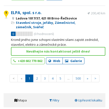
ELPA, spol. s r.o.
200,40 km
Ladova 1817/37, 621 00 Brno-Řečkovice
Stavební stroje, jeřáby
,
Zámečnictví,
zámečník
,
Svářeč
0
(
0
hodnocení)
Kromě jiného jsme schopni vlastními silami zajistit zednické,
stavební, elektro a zámečnické práce.
Neváhejte nás kontaktovat ještě dnes!
+420 602 770 862
Web
Galerie
<
«
1
2
3
4
5
...
500
»
>
Mapa
Filtry
Upřesnit lokalitu