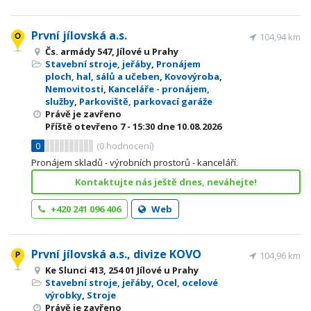
První jílovská a.s.
104,94 km
Čs. armády 547, Jílové u Prahy
Stavební stroje, jeřáby
,
Pronájem
ploch, hal, sálů a učeben
,
Kovovýroba
,
Nemovitosti
,
Kanceláře - pronájem,
služby
,
Parkoviště, parkovací garáže
Právě je zavřeno
Příště otevřeno
7 - 15:30
dne 10.08.2026
0
(
0
hodnocení)
Pronájem skladů - výrobních prostorů - kanceláří.
Kontaktujte nás ještě dnes, neváhejte!
+420 241 096 406
Web
První jílovská a.s., divize KOVO
104,96 km
Ke Slunci 413, 254 01 Jílové u Prahy
Stavební stroje, jeřáby
,
Ocel, ocelové
výrobky
,
Stroje
Právě je zavřeno