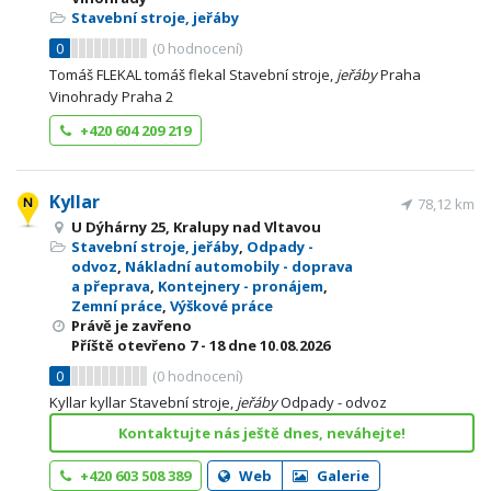
Stavební stroje, jeřáby
0
(
0
hodnocení)
Tomáš FLEKAL tomáš flekal Stavební stroje,
jeřáby
Praha
Vinohrady Praha 2
+420 604 209 219
Kyllar
78,12 km
U Dýhárny 25, Kralupy nad Vltavou
Stavební stroje, jeřáby
,
Odpady -
odvoz
,
Nákladní automobily - doprava
a přeprava
,
Kontejnery - pronájem
,
Zemní práce
,
Výškové práce
Právě je zavřeno
Příště otevřeno
7 - 18
dne 10.08.2026
0
(
0
hodnocení)
Kyllar kyllar Stavební stroje,
jeřáby
Odpady - odvoz
Kontaktujte nás ještě dnes, neváhejte!
+420 603 508 389
Web
Galerie