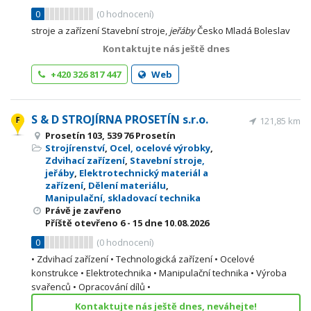
0
(
0
hodnocení)
stroje a zařízení Stavební stroje,
jeřáby
Česko Mladá Boleslav
Kontaktujte nás ještě dnes
+420 326 817 447
Web
S & D STROJÍRNA PROSETÍN s.r.o.
121,85 km
Prosetín 103, 539 76 Prosetín
Strojírenství
,
Ocel, ocelové výrobky
,
Zdvihací zařízení
,
Stavební stroje,
jeřáby
,
Elektrotechnický materiál a
zařízení
,
Dělení materiálu
,
Manipulační, skladovací technika
Právě je zavřeno
Příště otevřeno
6 - 15
dne 10.08.2026
0
(
0
hodnocení)
• Zdvihací zařízení • Technologická zařízení • Ocelové
konstrukce • Elektrotechnika • Manipulační technika • Výroba
svařenců • Opracování dílů •
Kontaktujte nás ještě dnes, neváhejte!