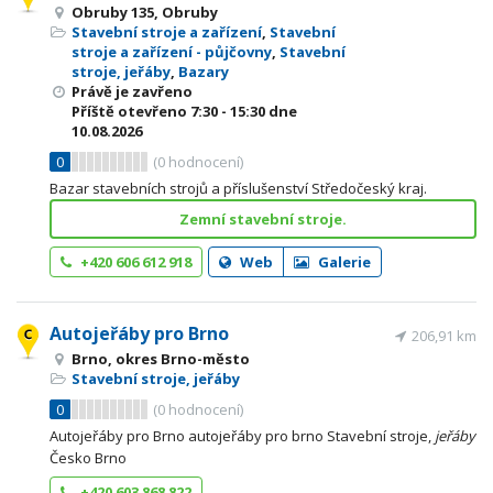
Obruby 135, Obruby
Stavební stroje a zařízení
,
Stavební
stroje a zařízení - půjčovny
,
Stavební
stroje, jeřáby
,
Bazary
Právě je zavřeno
Příště otevřeno
7:30 - 15:30
dne
10.08.2026
0
(
0
hodnocení)
Bazar stavebních strojů a příslušenství Středočeský kraj.
Zemní stavební stroje.
+420 606 612 918
Web
Galerie
Autojeřáby pro Brno
206,91 km
Brno, okres Brno-město
Stavební stroje, jeřáby
0
(
0
hodnocení)
Autojeřáby pro Brno autojeřáby pro brno Stavební stroje,
jeřáby
Česko Brno
+420 603 868 822