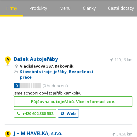
Firmy
Produkty
Menu
Články
Časté dotazy
Dašek Autojeřáby
119,19 km
Vladislavova 387, Rakovník
Stavební stroje, jeřáby
,
Bezpečnost
práce
0
(
0
hodnocení)
Jsme schopni dovézt jeřáb kamkoliv.
Půjčovna autojeřábů. Více informací zde.
+420 602 388 552
Web
J + M HAVELKA, s.r.o.
34,66 km