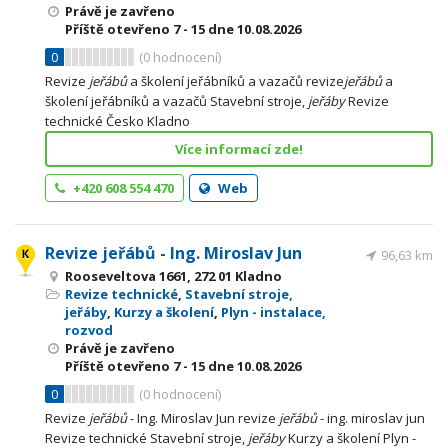
Právě je zavřeno
Příště otevřeno
7 - 15
dne 10.08.2026
0
(
0
hodnocení)
Revize
jeřábů
a školení jeřábníků a vazačů revize
jeřábů
a
školení jeřábníků a vazačů Stavební stroje,
jeřáby
Revize
technické Česko Kladno
Více informací zde!
+420 608 554 470
Web
Revize jeřábů - Ing. Miroslav Jun
96,63 km
Rooseveltova 1661, 272 01 Kladno
Revize technické
,
Stavební stroje,
jeřáby
,
Kurzy a školení
,
Plyn - instalace,
rozvod
Právě je zavřeno
Příště otevřeno
7 - 15
dne 10.08.2026
0
(
0
hodnocení)
Revize
jeřábů
- Ing. Miroslav Jun revize
jeřábů
- ing. miroslav jun
Revize technické Stavební stroje,
jeřáby
Kurzy a školení Plyn -