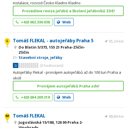
instalace, rozvod Česko Kladno Kladno
Provádíme revize jeřábů a školení jeřábníků ZDE!
+420 602 336 038
Web
Tomáš FLEKAL - autojeřáby Praha 5
95,24 km
Do Blatin 5/373, 155 21 Praha-Zličín-
Zličín
Stavební stroje, jeřáby
0
(
0
hodnocení)
Autojeřáby Flekal - pronájem autojeřábů až do 100 tun Praha a
okolí
Pronájem autojeřábů Praha zde!
+420 604 209 219
Web
Tomáš FLEKAL
88,84 km
Jugoslávská 15/180, 120 00 Praha 2-
Vinohrady