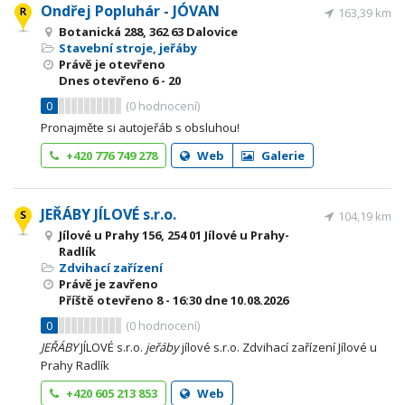
Ondřej Popluhár - JÓVAN
163,39 km
Botanická 288, 362 63 Dalovice
Stavební stroje, jeřáby
Právě je otevřeno
Dnes otevřeno
6 - 20
0
(
0
hodnocení)
Pronajměte si autojeřáb s obsluhou!
+420 776 749 278
Web
Galerie
JEŘÁBY JÍLOVÉ s.r.o.
104,19 km
Jílové u Prahy 156, 254 01 Jílové u Prahy-
Radlík
Zdvihací zařízení
Právě je zavřeno
Příště otevřeno
8 - 16:30
dne 10.08.2026
0
(
0
hodnocení)
JEŘÁBY
JÍLOVÉ s.r.o.
jeřáby
jílové s.r.o. Zdvihací zařízení Jílové u
Prahy Radlík
+420 605 213 853
Web