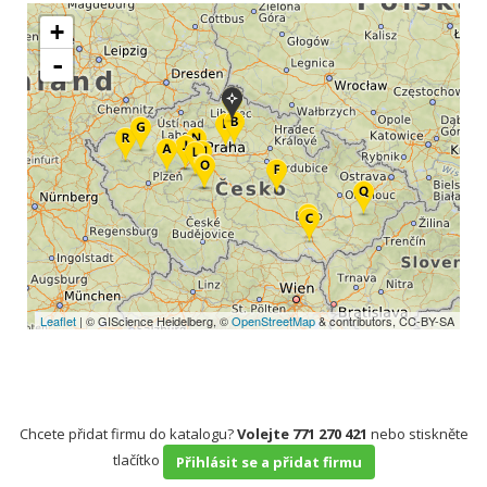
+
-
Leaflet
| © GIScience Heidelberg, ©
OpenStreetMap
& contributors, CC-BY-SA
Chcete přidat firmu do katalogu?
Volejte 771 270 421
nebo stiskněte
tlačítko
Přihlásit se a přidat firmu