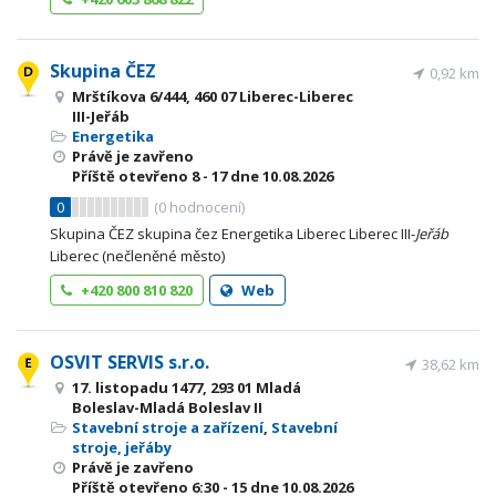
Skupina ČEZ
0,92 km
Mrštíkova 6/444, 460 07 Liberec-Liberec
III-Jeřáb
Energetika
Právě je zavřeno
Příště otevřeno
8 - 17
dne 10.08.2026
0
(
0
hodnocení)
Skupina ČEZ skupina čez Energetika Liberec Liberec III-
Jeřáb
Liberec (nečleněné město)
+420 800 810 820
Web
OSVIT SERVIS s.r.o.
38,62 km
17. listopadu 1477, 293 01 Mladá
Boleslav-Mladá Boleslav II
Stavební stroje a zařízení
,
Stavební
stroje, jeřáby
Právě je zavřeno
Příště otevřeno
6:30 - 15
dne 10.08.2026