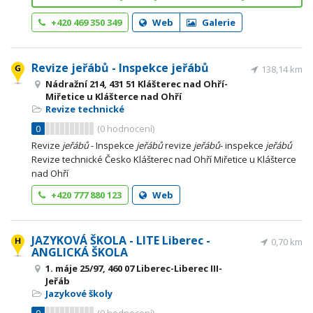
+420 469 350 349
Web
Galerie
Revize jeřábů - Inspekce jeřábů
138,14 km
Nádražní 214, 431 51 Klášterec nad Ohří-
Miřetice u Klášterce nad Ohří
Revize technické
0
(
0
hodnocení)
Revize
jeřábů
- Inspekce
jeřábů
revize
jeřábů
- inspekce
jeřábů
Revize technické Česko Klášterec nad Ohří Miřetice u Klášterce
nad Ohří
+420 777 880 123
Web
JAZYKOVÁ ŠKOLA - LITE Liberec -
0,70 km
ANGLICKÁ ŠKOLA
1. máje 25/97, 460 07 Liberec-Liberec III-
Jeřáb
Jazykové školy