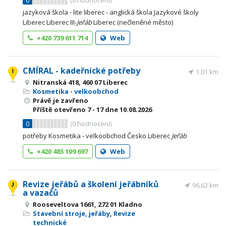
0
(
0
hodnocení)
jazyková škola - lite liberec - anglická škola Jazykové školy
Liberec Liberec III-
Jeřáb
Liberec (nečleněné město)
+420 739 611 714
Web
CMÍRAL - kadeřnické potřeby
1,01 km
Nitranská 418, 460 07 Liberec
Kosmetika - velkoobchod
Právě je zavřeno
Příště otevřeno
7 - 17
dne 10.08.2026
0
(
0
hodnocení)
potřeby Kosmetika - velkoobchod Česko Liberec
Jeřáb
+420 485 109 697
Web
Revize jeřábů a školení jeřábníků
96,63 km
a vazačů
Rooseveltova 1661, 272 01 Kladno
Stavební stroje, jeřáby
,
Revize
technické