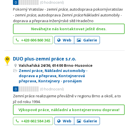
0
(
0
hodnocení)
Pokorný Vratislav - zemní
práce
, autodoprava pokornývratislav
- zemní
práce
, autodoprava Zemní
práce
Nákladní automobily -
doprava a přeprava Inženýrské sítě Hradečno
Neváhejte nás kontaktovat ještě dnes.
+420 606 860 362
Web
Galerie
DUO plus-zemní práce s.r.o.
Valchařská 24/36, 614 00 Brno-Husovice
Zemní práce
,
Nákladní automobily -
doprava a přeprava
,
Kontejnerová
přeprava
,
Kontejnery - pronájem
0
(
0
hodnocení)
Zemní práce realizujeme převážně v regionu Brno a okolí, a to
již od roku 1994.
Výkopové práce, nákladní a kontejnerovou doprava!
+420 602 584 245
Web
Galerie