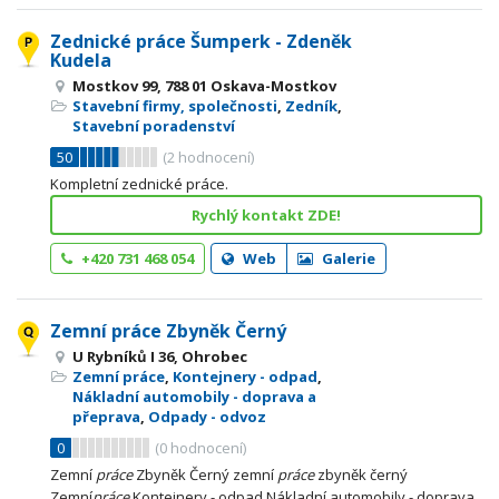
Zednické práce Šumperk - Zdeněk
Kudela
Mostkov 99, 788 01 Oskava-Mostkov
Stavební firmy, společnosti
,
Zedník
,
Stavební poradenství
50
(
2
hodnocení)
Kompletní zednické práce.
Rychlý kontakt ZDE!
+420 731 468 054
Web
Galerie
Zemní práce Zbyněk Černý
U Rybníků I 36, Ohrobec
Zemní práce
,
Kontejnery - odpad
,
Nákladní automobily - doprava a
přeprava
,
Odpady - odvoz
0
(
0
hodnocení)
Zemní
práce
Zbyněk Černý zemní
práce
zbyněk černý
Zemní
práce
Kontejnery - odpad Nákladní automobily - doprava