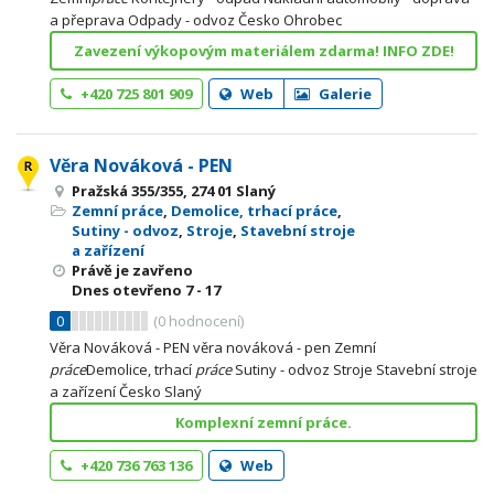
a přeprava Odpady - odvoz Česko Ohrobec
Zavezení výkopovým materiálem zdarma! INFO ZDE!
+420 725 801 909
Web
Galerie
Věra Nováková - PEN
Pražská 355/355, 274 01 Slaný
Zemní práce
,
Demolice, trhací práce
,
Sutiny - odvoz
,
Stroje
,
Stavební stroje
a zařízení
Právě je zavřeno
Dnes otevřeno
7 - 17
0
(
0
hodnocení)
Věra Nováková - PEN věra nováková - pen Zemní
práce
Demolice, trhací
práce
Sutiny - odvoz Stroje Stavební stroje
a zařízení Česko Slaný
Komplexní zemní práce.
+420 736 763 136
Web