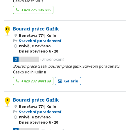
Česko Most Souš
+420 775 396 835
Bourací práce Gažik
Benešova 774, Kolín
Stavební poradenství
Právě je zavřeno
Dnes otevřeno
6 - 20
0
(
0
hodnocení)
Bourací
práce
Gažik
bourací
práce
gažik Stavební poradenství
Česko Kolín Kolín II
+420 737 944 189
Galerie
Bourací práce Gažik
Benešova 774, Kolín
Stavební poradenství
Právě je zavřeno
Dnes otevřeno
6 - 20