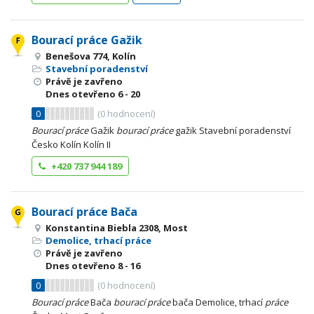
Bourací práce Gažik
Benešova 774, Kolín
Stavební poradenství
Právě je zavřeno
Dnes otevřeno
6 - 20
0
(
0
hodnocení)
Bourací
práce
Gažik
bourací
práce
gažik Stavební poradenství
Česko Kolín Kolín II
+420 737 944 189
Bourací práce Bača
Konstantina Biebla 2308, Most
Demolice, trhací práce
Právě je zavřeno
Dnes otevřeno
8 - 16
0
(
0
hodnocení)
Bourací
práce
Bača
bourací
práce
bača Demolice, trhací
práce