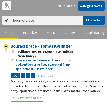
Přihlásit
Registrovat
Hledat
Firmy
Produkty
Menu
Články
Časté dotazy
Bourací práce - Tomáš Kyslinger
Pavlíkova 604/10, 142 00 Hlavní město
Praha-Kamýk
Stavebnictví - sanace
,
Stavebnictví -
dokončovací práce
,
Stavební firmy,
společnosti
,
Instalatér
100
(
1
hodnocení)
Bourací
práce
- Tomáš Kyslinger
bourací
práce
- tomáškyslinger
Stavebnictví - sanace Stavebnictví - dokončovací
práce
Stavební
firmy, společnosti Instalatér Česko Hlavní město Praha Kamýk
+420 775 344 311