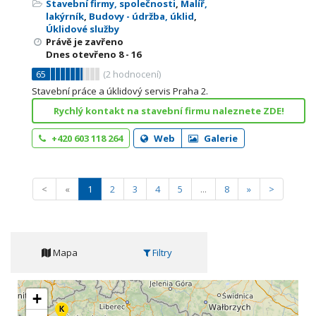
Stavební firmy, společnosti
,
Malíř,
lakýrník
,
Budovy - údržba, úklid
,
Úklidové služby
Právě je zavřeno
Dnes otevřeno
8 - 16
65
(
2
hodnocení)
Stavební práce a úklidový servis Praha 2.
Rychlý kontakt na stavební firmu naleznete ZDE!
+420 603 118 264
Web
Galerie
<
«
1
2
3
4
5
...
8
»
>
Mapa
Filtry
+