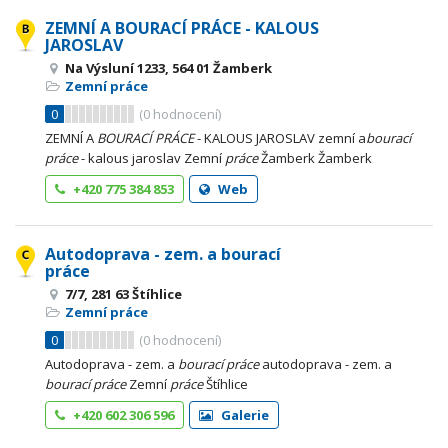
ZEMNÍ A BOURACÍ PRÁCE - KALOUS
JAROSLAV
Na Výsluní 1233, 564 01 Žamberk
Zemní práce
0
(
0
hodnocení)
ZEMNÍ A
BOURACÍ
PRÁCE
- KALOUS JAROSLAV zemní a
bourací
práce
- kalous jaroslav Zemní
práce
Žamberk Žamberk
+420 775 384 853
Web
Autodoprava - zem. a bourací
práce
7/7, 281 63 Štíhlice
Zemní práce
0
(
0
hodnocení)
Autodoprava - zem. a
bourací
práce
autodoprava - zem. a
bourací
práce
Zemní
práce
Štíhlice
+420 602 306 596
Galerie