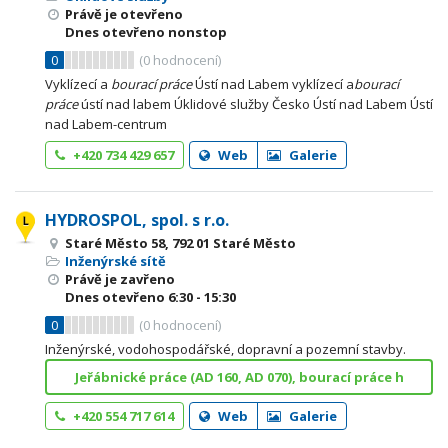
Právě je otevřeno
Dnes otevřeno nonstop
0
(
0
hodnocení)
Vyklízecí a
bourací
práce
Ústí nad Labem vyklízecí a
bourací
práce
ústí nad labem Úklidové služby Česko Ústí nad Labem Ústí
nad Labem-centrum
+420 734 429 657
Web
Galerie
HYDROSPOL, spol. s r.o.
Staré Město 58, 792 01 Staré Město
Inženýrské sítě
Právě je zavřeno
Dnes otevřeno
6:30 - 15:30
0
(
0
hodnocení)
Inženýrské, vodohospodářské, dopravní a pozemní stavby.
Jeřábnické práce (AD 160, AD 070), bourací práce h
+420 554 717 614
Web
Galerie