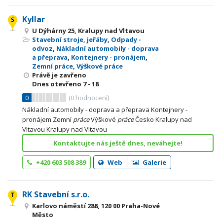
Kyllar
U Dýhárny 25, Kralupy nad Vltavou
Stavební stroje, jeřáby
,
Odpady -
odvoz
,
Nákladní automobily - doprava
a přeprava
,
Kontejnery - pronájem
,
Zemní práce
,
Výškové práce
Právě je zavřeno
Dnes otevřeno
7 - 18
0
(
0
hodnocení)
Nákladní automobily - doprava a přeprava Kontejnery -
pronájem Zemní
práce
Výškové
práce
Česko Kralupy nad
Vltavou Kralupy nad Vltavou
Kontaktujte nás ještě dnes, neváhejte!
+420 603 508 389
Web
Galerie
RK Stavební s.r.o.
Karlovo náměstí 288, 120 00 Praha-Nové
Město