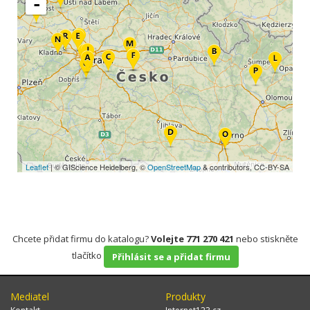
-
Leaflet
| © GIScience Heidelberg, ©
OpenStreetMap
& contributors, CC-BY-SA
Chcete přidat firmu do katalogu?
Volejte 771 270 421
nebo stiskněte
tlačítko
Přihlásit se a přidat firmu
Mediatel
Produkty