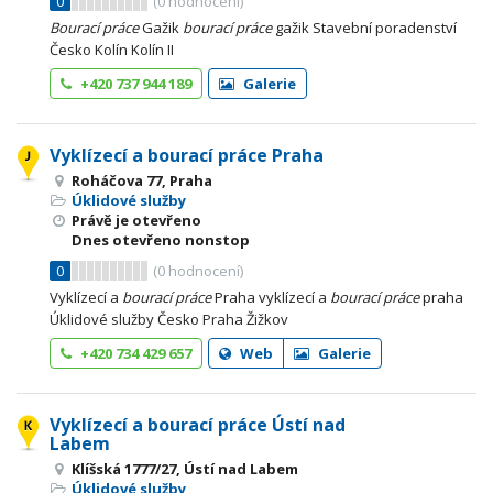
0
(
0
hodnocení)
Bourací
práce
Gažik
bourací
práce
gažik Stavební poradenství
Česko Kolín Kolín II
+420 737 944 189
Galerie
Vyklízecí a bourací práce Praha
Roháčova 77, Praha
Úklidové služby
Právě je otevřeno
Dnes otevřeno nonstop
0
(
0
hodnocení)
Vyklízecí a
bourací
práce
Praha vyklízecí a
bourací
práce
praha
Úklidové služby Česko Praha Žižkov
+420 734 429 657
Web
Galerie
Vyklízecí a bourací práce Ústí nad
Labem
Klíšská 1777/27, Ústí nad Labem
Úklidové služby