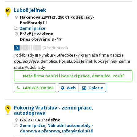
Luboš Jelínek
Hakenova 28/1121, 290 01 Poděbrady-
Poděbrady III
Zemní práce
Právě je zavřeno
Dnes otevřeno
8 - 17
0
(
0
hodnocení)
Poděbrady III Nymburk Středočeský kraj Naše firma nabízí i
bourací
práce
, demolice. PoužíLuboš Jelínek luboš jelínek Zemní
práce
Poděbrady
Naše firma nabízí i bourací práce, demolice. Použí
+420 605 038 382
Web
Galerie
Pokorný Vratislav - zemní práce,
autodoprava
6/6, 273 04 Hradečno
Zemní práce
,
Nákladní automobily -
doprava a přeprava
,
Inženýrské sítě