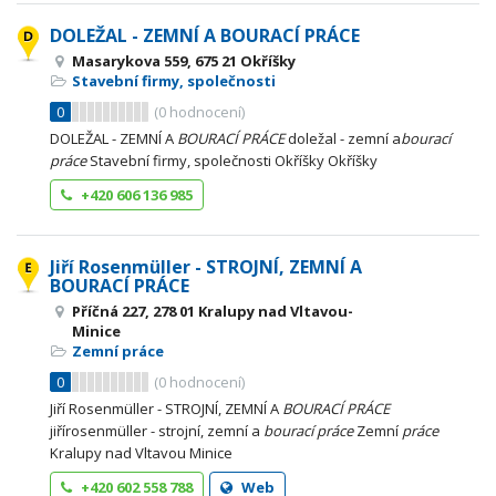
DOLEŽAL - ZEMNÍ A BOURACÍ PRÁCE
Masarykova 559, 675 21 Okříšky
Stavební firmy, společnosti
0
(
0
hodnocení)
DOLEŽAL - ZEMNÍ A
BOURACÍ
PRÁCE
doležal - zemní a
bourací
práce
Stavební firmy, společnosti Okříšky Okříšky
+420 606 136 985
Jiří Rosenmüller - STROJNÍ, ZEMNÍ A
BOURACÍ PRÁCE
Příčná 227, 278 01 Kralupy nad Vltavou-
Minice
Zemní práce
0
(
0
hodnocení)
Jiří Rosenmüller - STROJNÍ, ZEMNÍ A
BOURACÍ
PRÁCE
jiřírosenmüller - strojní, zemní a
bourací
práce
Zemní
práce
Kralupy nad Vltavou Minice
+420 602 558 788
Web