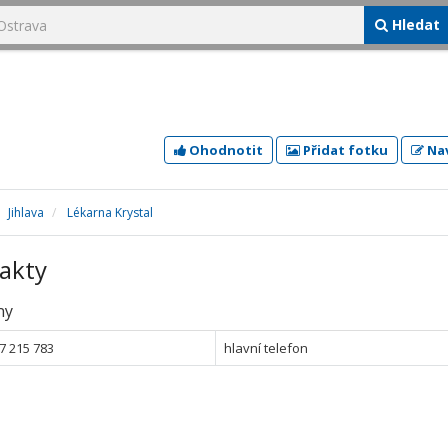
Hledat
Ohodnotit
Přidat fotku
Nav
Jihlava
Lékarna Krystal
akty
ny
7 215 783
hlavní telefon