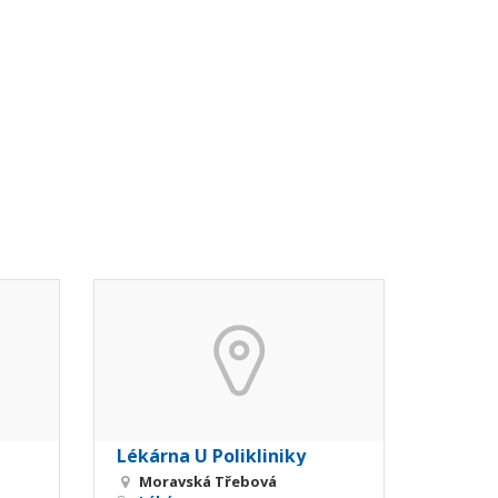
Lékárna U Polikliniky
Moravská Třebová