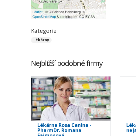
Leaflet
| © GIScience Heidelberg, ©
OpenStreetMap
& contributors, CC-BY-SA
Kategorie
Lékárny
Nejbližší podobné firmy
Lékárna Rosa Canina -
Lék
PharmDr. Romana
nej
Fajmonová