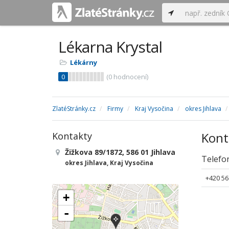
Lékarna Krystal
Lékárny
0
(
0
hodnocení)
ZlatéStránky.cz
Firmy
Kraj Vysočina
okres Jihlava
Kont
Kontakty
Žižkova 89/1872, 586 01 Jihlava
Telefo
okres Jihlava, Kraj Vysočina
+420 56
+
-