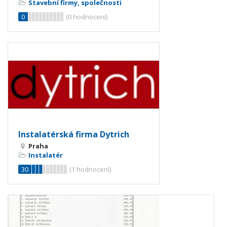
Stavební firmy, společnosti
0
(
0
hodnocení)
Instalatérská firma Dytrich
Praha
Instalatér
30
(
1
hodnocení)