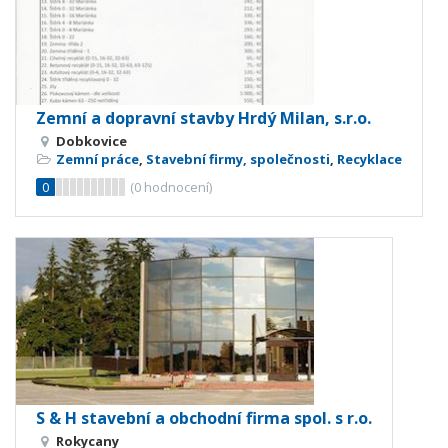
Zemní a dopravní stavby Hrdý Milan, s.r.o.
Dobkovice
Zemní práce
,
Stavební firmy, společnosti
,
Recyklace
0
(
0
hodnocení)
S & H stavební a obchodní firma spol. s r.o.
Rokycany