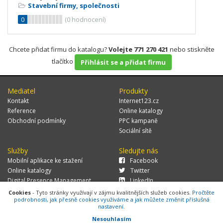
Stavební firmy, společnosti
0
(
0
hodnocení)
Chcete přidat firmu do katalogu?
Volejte 771 270 421
nebo stiskněte
tlačítko
Přihlásit se a přidat firmu
Mediatel
Produkty
Kontakt
Internet123.cz
Reference
Online katalogy
Obchodní podmínky
PPC kampaně
Sociální sítě
Služby
Sledujte nás
Mobilní aplikace ke stažení
Facebook
Online katalogy
Twitter
Digital Presence Management
LinkedIn
Více zákazníků
Cookies
- Tyto stránky využívají v zájmu kvalitnějších služeb cookies.
Pročtěte
podrobnosti, jak přesně cookies využíváme a jak můžete změnit příslušná
nastavení.
Nesouhlasím
© 2026 MEDIATEL CZ, s.r.o.,
Za Potokem 46/4, 106 00 Praha 10, tel.: