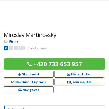
Miroslav Martinovský
Firma
0
(
0
hodnocení)
+420 733 653 957
Ohodnotit
Přidat fotku
Navrhnout úpravu
Jsem majitel
Navigovat