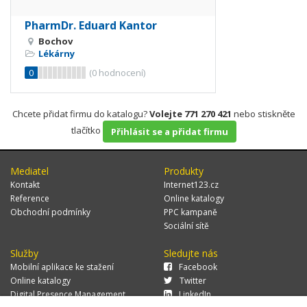
PharmDr. Eduard Kantor
Bochov
Lékárny
0
(
0
hodnocení)
Chcete přidat firmu do katalogu?
Volejte 771 270 421
nebo stiskněte
tlačítko
Přihlásit se a přidat firmu
Mediatel
Produkty
Kontakt
Internet123.cz
Reference
Online katalogy
Obchodní podmínky
PPC kampaně
Sociální sítě
Služby
Sledujte nás
Mobilní aplikace ke stažení
Facebook
Online katalogy
Twitter
Digital Presence Management
LinkedIn