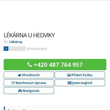
LÉKÁRNA U HEDVIKY
Lékárny
0
(
0
hodnocení)
+420 487 764 957
Ohodnotit
Přidat fotku
Navrhnout úpravu
Jsem majitel
Navigovat