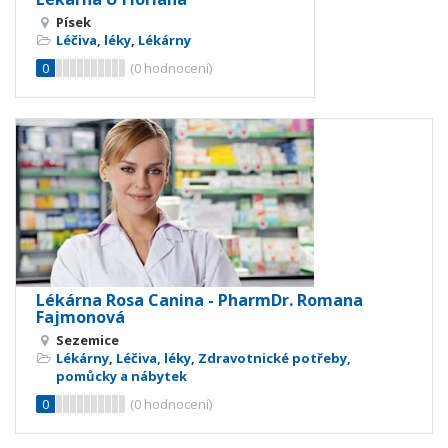
Písek
Léčiva, léky
,
Lékárny
0
(
0
hodnocení)
Lékárna Rosa Canina - PharmDr. Romana
Fajmonová
Sezemice
Lékárny
,
Léčiva, léky
,
Zdravotnické potřeby,
pomůcky a nábytek
0
(
0
hodnocení)