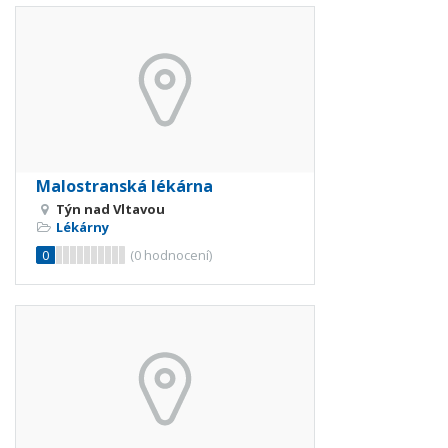
Malostranská lékárna
Týn nad Vltavou
Lékárny
0
(
0
hodnocení)