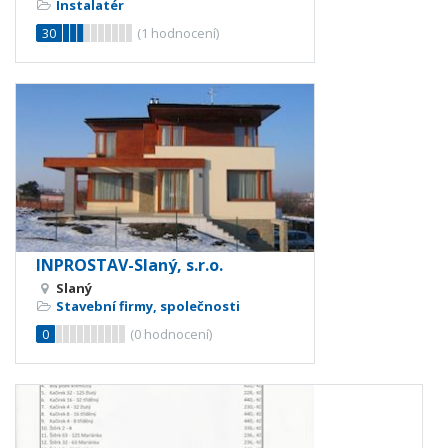
Instalatér
30
(
1
hodnocení)
INPROSTAV-Slaný, s.r.o.
Slaný
Stavební firmy, společnosti
0
(
0
hodnocení)