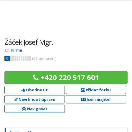
Žáček Josef Mgr.
Firma
0
(
0
hodnocení)
+420 220 517 601
Ohodnotit
Přidat fotku
Navrhnout úpravu
Jsem majitel
Navigovat