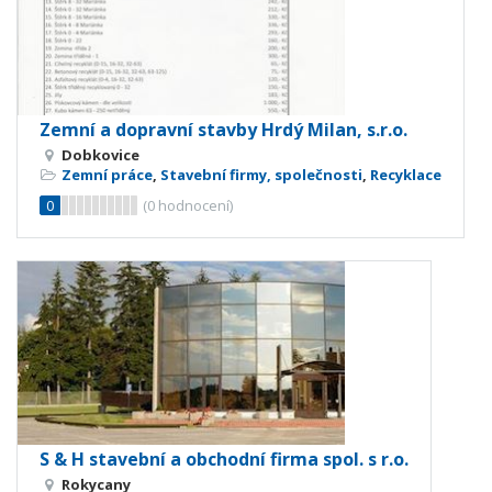
Zemní a dopravní stavby Hrdý Milan, s.r.o.
Dobkovice
Zemní práce
,
Stavební firmy, společnosti
,
Recyklace
0
(
0
hodnocení)
S & H stavební a obchodní firma spol. s r.o.
Rokycany