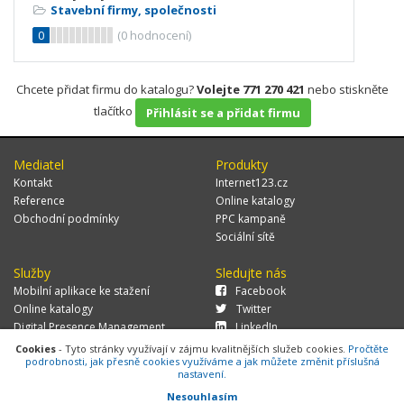
Stavební firmy, společnosti
0
(
0
hodnocení)
Chcete přidat firmu do katalogu?
Volejte 771 270 421
nebo stiskněte
tlačítko
Přihlásit se a přidat firmu
Mediatel
Produkty
Kontakt
Internet123.cz
Reference
Online katalogy
Obchodní podmínky
PPC kampaně
Sociální sítě
Služby
Sledujte nás
Mobilní aplikace ke stažení
Facebook
Online katalogy
Twitter
Digital Presence Management
LinkedIn
Více zákazníků
Cookies
- Tyto stránky využívají v zájmu kvalitnějších služeb cookies.
Pročtěte
podrobnosti, jak přesně cookies využíváme a jak můžete změnit příslušná
nastavení.
Nesouhlasím
© 2026 MEDIATEL CZ, s.r.o.,
Za Potokem 46/4, 106 00 Praha 10, tel.: