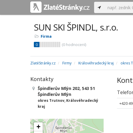
SUN SKI ŠPINDL, s.r.o.
Firma
0
(
0
hodnocení)
ZlatéStránky.cz
Firmy
Královéhradecký kraj
okres 
Kont
Kontakty
Špindlerův Mlýn 202, 543 51
Telefo
Špindlerův Mlýn
okres Trutnov, Královéhradecký
+420 49
kraj
+