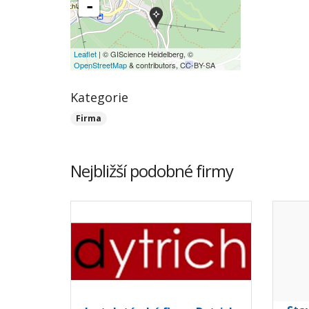
-
Leaflet
| © GIScience Heidelberg, ©
OpenStreetMap
& contributors, CC-BY-SA
Kategorie
Firma
Nejbližší podobné firmy