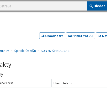
Hledat
Ohodnotit
Přidat fotku
Nav
Trutnov
Špindlerův Mlýn
SUN SKI ŠPINDL, s.r.o.
akty
ny
9 523 080
hlavní telefon