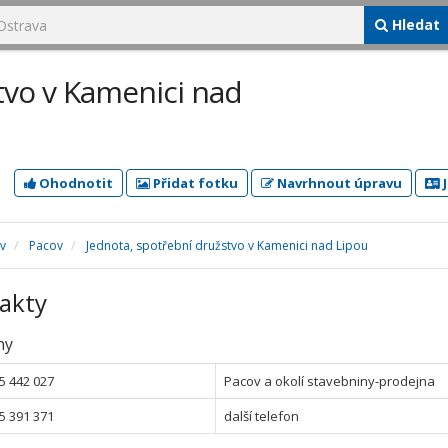
Hledat
tvo v Kamenici nad
Ohodnotit
Přidat fotku
Navrhnout úpravu
J
v
Pacov
Jednota, spotřební družstvo v Kamenici nad Lipou
akty
ny
5 442 027
Pacov a okolí stavebniny-prodejna
5 391 371
další telefon