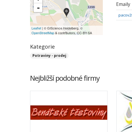
Emaily
-
pacov2
Leaflet
| © GIScience Heidelberg, ©
OpenStreetMap
& contributors, CC-BY-SA
Kategorie
Potraviny - prodej
Nejbližší podobné firmy