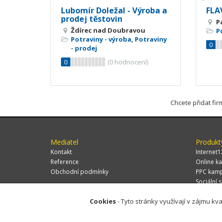
Lubomír Doležal - Výroba a
FLAV
prodej těstovin
P
Ždírec nad Doubravou
P
Potraviny - výroba
,
Potraviny
0
- prodej
0
(
0
hodnocení)
Chcete přidat fi
Mediatel
Produkt
Kontakt
Internet1
Reference
Online ka
Obchodní podmínky
PPC kam
Sociální s
Cookies
- Tyto stránky využívají v zájmu kva
© 2026 MEDIATEL