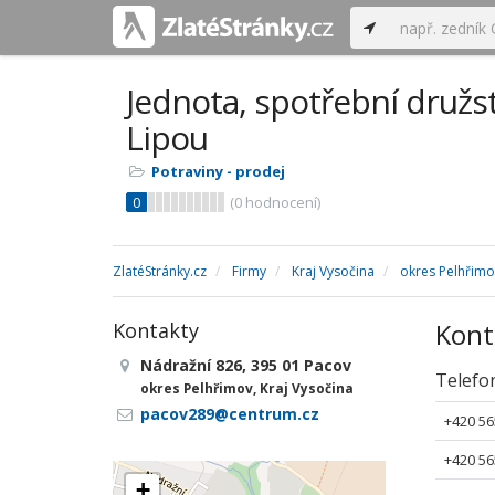
Jednota, spotřební družs
Lipou
Potraviny - prodej
0
(
0
hodnocení)
ZlatéStránky.cz
Firmy
Kraj Vysočina
okres Pelhřimo
Kont
Kontakty
Nádražní 826, 395 01 Pacov
Telefo
okres Pelhřimov, Kraj Vysočina
pacov289@centrum.cz
+420 56
+420 56
+