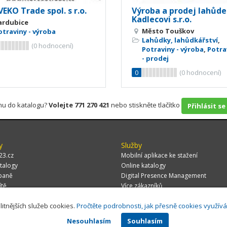
EKO Trade spol. s r.o.
Výroba a prodej lahůd
Kadlecovi s.r.o.
ardubice
Město Touškov
otraviny - výroba
Lahůdky, lahůdkářství
,
(
0
hodnocení)
Potraviny - výroba
,
Potra
- prodej
0
(
0
hodnocení)
rmu do katalogu?
Volejte 771 270 421
nebo stiskněte tlačítko
Přihlásit se
y
Služby
23.cz
Mobilní aplikace ke stažení
talogy
Online katalogy
paně
Digital Presence Management
ítě
Více zákazníků
litnějších služeb cookies.
Pročtěte podrobnosti, jak přesně cookies využív
Nesouhlasím
Souhlasím
 CZ, s.r.o.,
Za Potokem 46/4, 106 00 Praha 10, tel.: +420 771 270 421, verze 1.