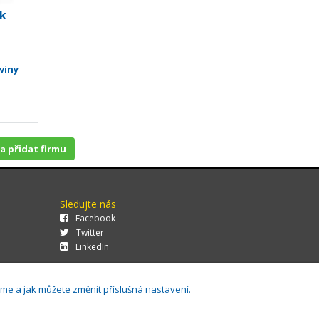
ek
viny
 a přidat firmu
Sledujte nás
Facebook
Twitter
LinkedIn
áme a jak můžete změnit příslušná nastavení.
29.0.143,
Cookies