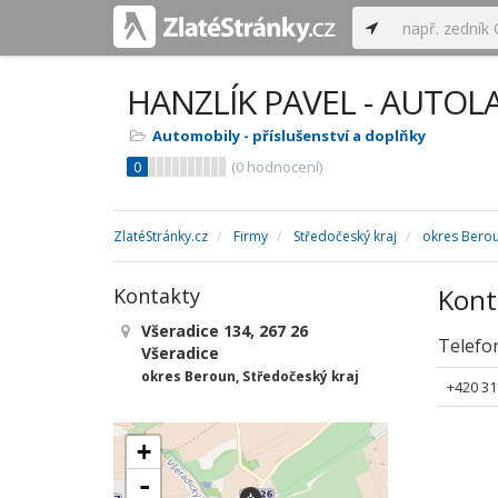
HANZLÍK PAVEL - AUTOL
Automobily - příslušenství a doplňky
0
(
0
hodnocení)
ZlatéStránky.cz
Firmy
Středočeský kraj
okres Bero
Kont
Kontakty
Všeradice 134, 267 26
Telefo
Všeradice
okres Beroun, Středočeský kraj
+420 31
+
-