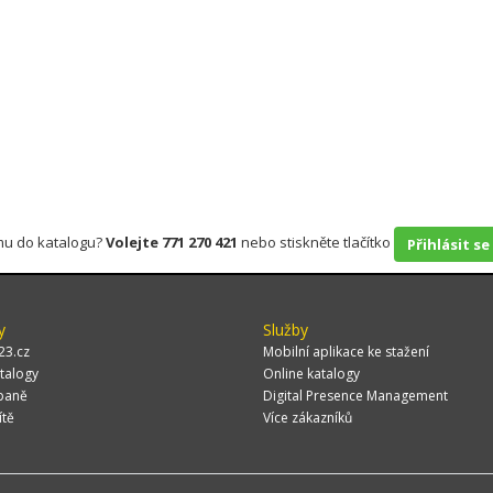
rmu do katalogu?
Volejte 771 270 421
nebo stiskněte tlačítko
Přihlásit se
y
Služby
23.cz
Mobilní aplikace ke stažení
talogy
Online katalogy
paně
Digital Presence Management
ítě
Více zákazníků