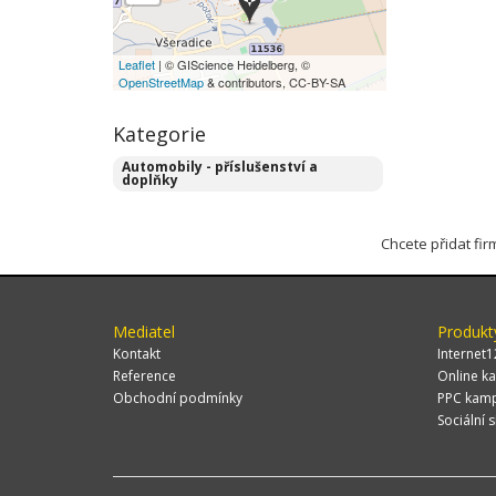
Leaflet
| © GIScience Heidelberg, ©
OpenStreetMap
& contributors, CC-BY-SA
Kategorie
Automobily - příslušenství a
doplňky
Chcete přidat fi
Mediatel
Produkt
Kontakt
Internet1
Reference
Online ka
Obchodní podmínky
PPC kam
Sociální s