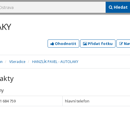
Hledat
AKY
Ohodnotit
Přidat fotku
Nav
un
Všeradice
HANZLÍK PAVEL - AUTOLAKY
akty
ny
1 684 759
hlavní telefon