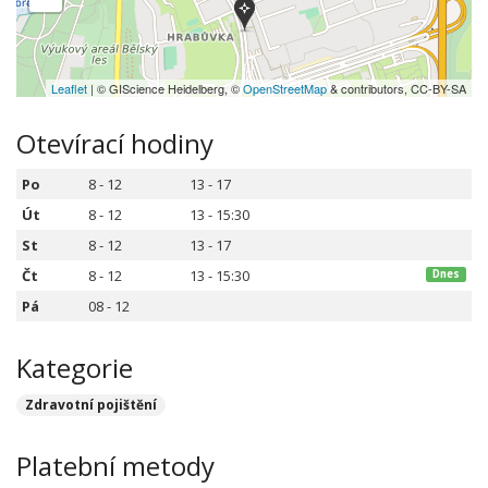
Leaflet
| © GIScience Heidelberg, ©
OpenStreetMap
& contributors, CC-BY-SA
Otevírací hodiny
Po
8 - 12
13 - 17
Út
8 - 12
13 - 15:30
St
8 - 12
13 - 17
Čt
8 - 12
13 - 15:30
Dnes
Pá
08 - 12
Kategorie
Zdravotní pojištění
Platební metody