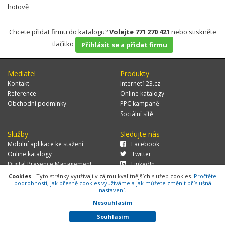
hotově
Chcete přidat firmu do katalogu?
Volejte 771 270 421
nebo stiskněte
tlačítko
Přihlásit se a přidat firmu
Mediatel
Produkty
Kontakt
Internet123.cz
Reference
Online katalogy
Obchodní podmínky
PPC kampaně
Sociální sítě
Služby
Sledujte nás
Mobilní aplikace ke stažení
Facebook
Online katalogy
Twitter
Digital Presence Management
LinkedIn
Více zákazníků
Cookies
- Tyto stránky využívají v zájmu kvalitnějších služeb cookies.
Pročtěte
podrobnosti, jak přesně cookies využíváme a jak můžete změnit příslušná
nastavení.
Nesouhlasím
© 2026 MEDIATEL CZ, s.r.o.,
Za Potokem 46/4, 106 00 Praha 10, tel.:
+420 771 270 421, verze 1.29.0.143,
Cookies
Souhlasím