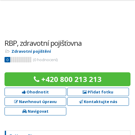
RBP, zdravotní pojišťovna
Zdravotní pojištění
0
(
0
hodnocení)
+420 800 213 213
Ohodnotit
Přidat fotku
Navrhnout úpravu
Kontaktujte nás
Navigovat