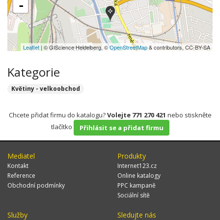
-
Leaflet
| © GIScience Heidelberg, ©
OpenStreetMap
& contributors, CC-BY-SA
Kategorie
Květiny - velkoobchod
Chcete přidat firmu do katalogu?
Volejte 771 270 421
nebo stiskněte
tlačítko
Přihlásit se a přidat firmu
Mediatel
Produkty
Kontakt
Internet123.cz
Reference
Online katalogy
Obchodní podmínky
PPC kampaně
Sociální sítě
Služby
Sledujte nás