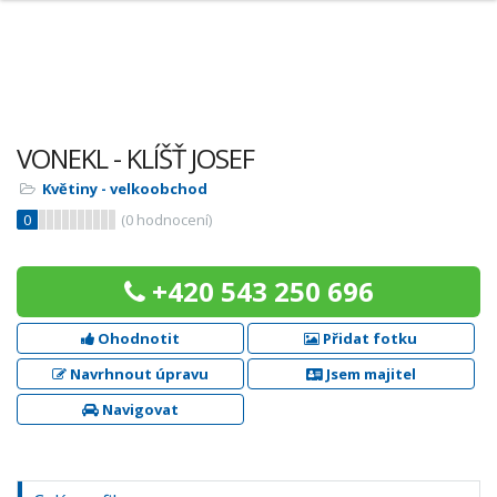
VONEKL - KLÍŠŤ JOSEF
Květiny - velkoobchod
0
(
0
hodnocení)
+420 543 250 696
Ohodnotit
Přidat fotku
Navrhnout úpravu
Jsem majitel
Navigovat