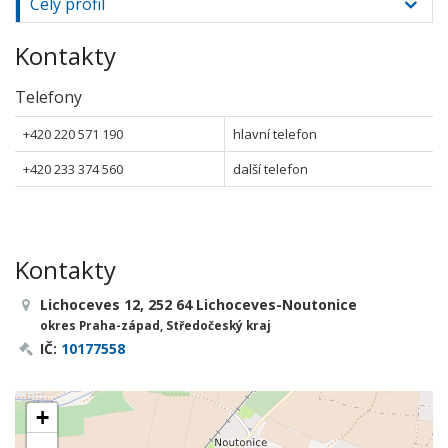
Celý profil
Kontakty
Telefony
+420 220 571 190
hlavní telefon
+420 233 374 560
další telefon
Kontakty
Lichoceves 12, 252 64 Lichoceves-Noutonice
okres Praha-západ, Středočeský kraj
IČ:
10177558
+