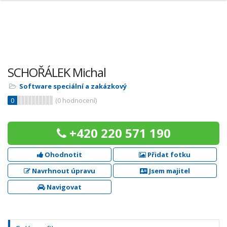
SCHOŘÁLEK Michal
Software speciální a zakázkový
0
(
0
hodnocení)
+420 220 571 190
Ohodnotit
Přidat fotku
Navrhnout úpravu
Jsem majitel
Navigovat