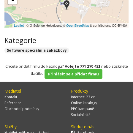
-
Leaflet
| © GIScience Heidelberg, ©
OpenStreetMap
& contributors, CC-BY-SA
Kategorie
Software speciální a zakázkový
Chcete přidat firmu do katalogu?
Volejte 771 270 421
nebo stiskněte
tlačítko
Přihlásit se a přidat firmu
Mediatel
Produkty
Kontakt
Internet123.cz
Reference
Online katalogy
Obchodní podmínky
PPC kampaně
Sociální sítě
Služby
Sledujte nás
Mobilní aplikace ke stažení
Facebook