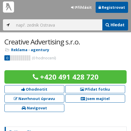
Přihlásit
Registrovat
Hledat
Creative Advertising s.r.o.
Reklama - agentury
0
(
0
hodnocení)
+420 491 428 720
Ohodnotit
Přidat fotku
Navrhnout úpravu
Jsem majitel
Navigovat