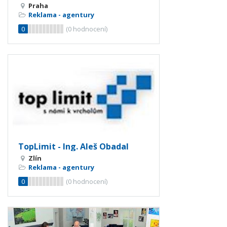
Praha
Reklama - agentury
0
(
0
hodnocení)
TopLimit - Ing. Aleš Obadal
Zlín
Reklama - agentury
0
(
0
hodnocení)