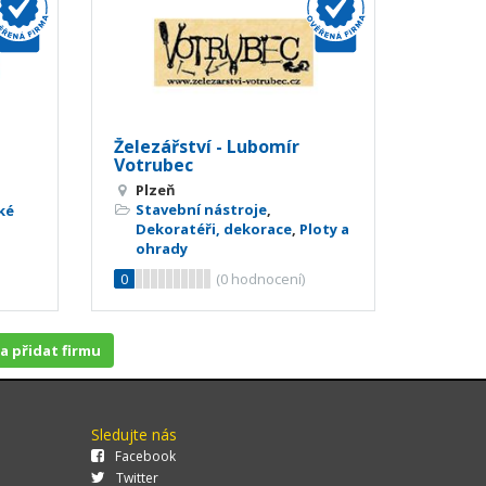
Železářství - Lubomír
Votrubec
Plzeň
Stavební nástroje
,
ké
Dekoratéři, dekorace
,
Ploty a
ohrady
0
(
0
hodnocení)
 a přidat firmu
Sledujte nás
Facebook
Twitter