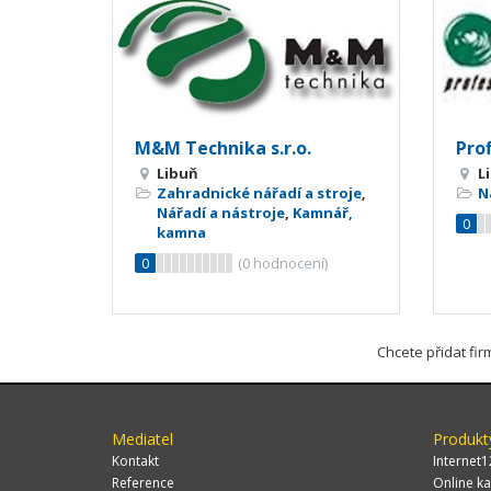
M&M Technika s.r.o.
Prof
Libuň
L
Zahradnické nářadí a stroje
,
N
Nářadí a nástroje
,
Kamnář,
0
kamna
0
(
0
hodnocení)
Chcete přidat fi
Mediatel
Produkt
Kontakt
Internet1
Reference
Online ka