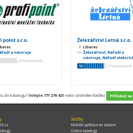
i point s.r.o.
Železářství Letná s.r.o.
iberec
Liberec
ářadí a nástroje
Železářství
,
Nářadí a
nástroje
,
Nářadí elektric
(
0
hodnocení)
90
(
1
hodnocení)
rmu do katalogu?
Volejte 771 270 421
nebo stiskněte tlačítko
Přihlásit se
y
Služby
23.cz
Mobilní aplikace ke stažení
talogy
Online katalogy