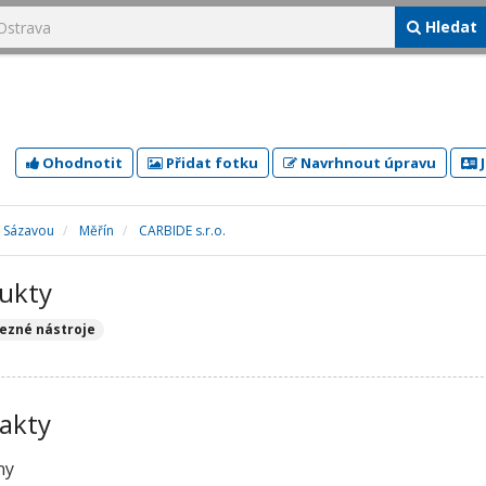
Hledat
Ohodnotit
Přidat fotku
Navrhnout úpravu
J
d Sázavou
Měřín
CARBIDE s.r.o.
ukty
řezné nástroje
akty
ny