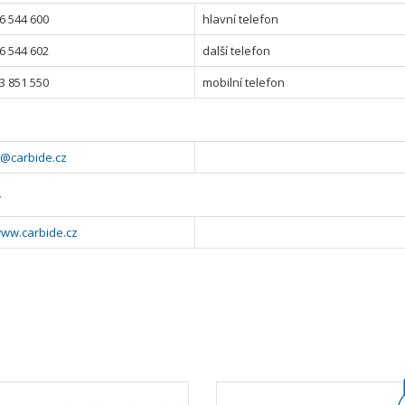
6 544 600
hlavní telefon
6 544 602
další telefon
3 851 550
mobilní telefon
e@carbide.cz
y
www.carbide.cz