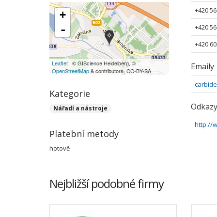
+420 56
+
-
+420 56
+420 60
Leaflet
| © GIScience Heidelberg, ©
Emaily
OpenStreetMap
& contributors, CC-BY-SA
carbid
Kategorie
Odkaz
Nářadí a nástroje
http://
Platební metody
hotově
Nejbližší podobné firmy