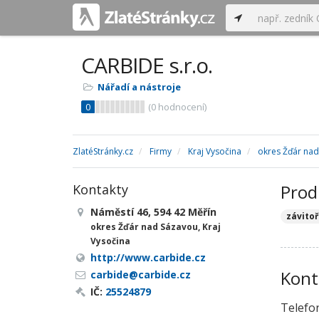
CARBIDE s.r.o.
Nářadí a nástroje
0
(
0
hodnocení)
ZlatéStránky.cz
Firmy
Kraj Vysočina
okres Žďár na
Prod
Kontakty
Náměstí 46, 594 42 Měřín
závito
okres Žďár nad Sázavou, Kraj
Vysočina
http://www.carbide.cz
Kont
carbide@carbide.cz
IČ:
25524879
Telefo