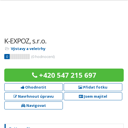
K-EXPOZ, s.r.o.
Výstavy a veletrhy
0
(
0
hodnocení)
+420 547 215 697
Ohodnotit
Přidat fotku
Navrhnout úpravu
Jsem majitel
Navigovat