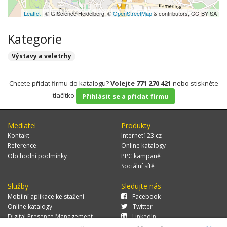
Leaflet
| © GIScience Heidelberg, ©
OpenStreetMap
& contributors, CC-BY-SA
Kategorie
Výstavy a veletrhy
Chcete přidat firmu do katalogu?
Volejte 771 270 421
nebo stiskněte
tlačítko
Přihlásit se a přidat firmu
Mediatel
Produkty
Kontakt
Internet123.cz
Reference
Online katalogy
Obchodní podmínky
PPC kampaně
Sociální sítě
Služby
Sledujte nás
Mobilní aplikace ke stažení
Facebook
Online katalogy
Twitter
Digital Presence Management
LinkedIn
Více zákazníků