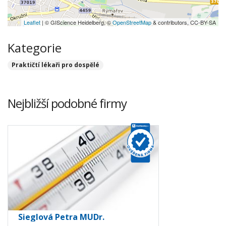
Leaflet
| © GIScience Heidelberg, ©
OpenStreetMap
& contributors, CC-BY-SA
Kategorie
Praktičtí lékaři pro dospělé
Nejbližší podobné firmy
Sieglová Petra MUDr.