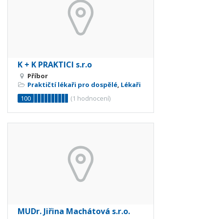
K + K PRAKTICI s.r.o
Příbor
Praktičtí lékaři pro dospělé
,
Lékaři
100
(
1
hodnocení)
MUDr. Jiřina Machátová s.r.o.