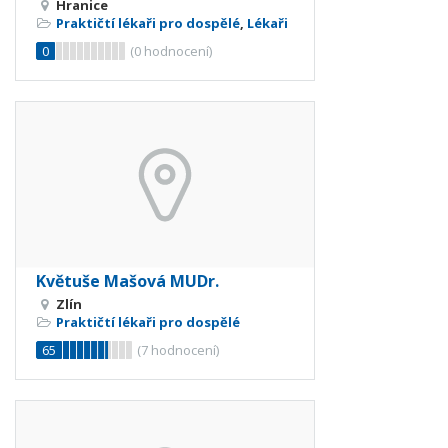
Hranice
Praktičtí lékaři pro dospělé
,
Lékaři
0
(
0
hodnocení)
Květuše Mašová MUDr.
Zlín
Praktičtí lékaři pro dospělé
65
(
7
hodnocení)