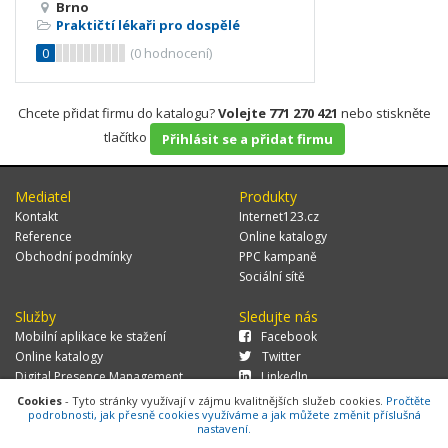
Brno
Praktičtí lékaři pro dospělé
0
(
0
hodnocení)
Chcete přidat firmu do katalogu?
Volejte 771 270 421
nebo stiskněte
tlačítko
Přihlásit se a přidat firmu
Mediatel
Produkty
Kontakt
Internet123.cz
Reference
Online katalogy
Obchodní podmínky
PPC kampaně
Sociální sítě
Služby
Sledujte nás
Mobilní aplikace ke stažení
Facebook
Online katalogy
Twitter
Digital Presence Management
LinkedIn
Více zákazníků
Cookies
- Tyto stránky využívají v zájmu kvalitnějších služeb cookies.
Pročtěte
podrobnosti, jak přesně cookies využíváme a jak můžete změnit příslušná
nastavení.