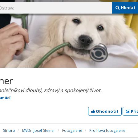
Hledat
iner
olečníkovi dlouhý, zdravý a spokojený život.
omácí
Ohodnotit
Při
Stříbro
MVDr. Josef Steiner
Fotogalerie
Profilová fotogalerie