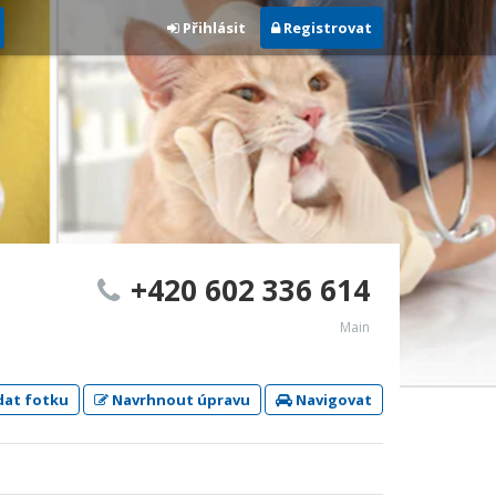
Přihlásit
Registrovat
+420 602 336 614
Main
dat fotku
Navrhnout úpravu
Navigovat