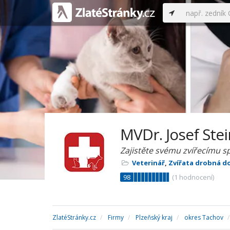
MVDr. Josef Ste
Zajistěte svému zvířecímu sp
Veterinář
,
Zvířata drobná d
98
(
1
hodnocení)
ZlatéStránky.cz
Firmy
Plzeňský kraj
okres Tachov