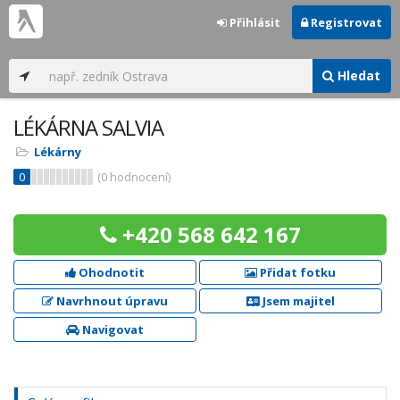
Přihlásit
Registrovat
Hledat
LÉKÁRNA SALVIA
Lékárny
0
(
0
hodnocení)
+420 568 642 167
Ohodnotit
Přidat fotku
Navrhnout úpravu
Jsem majitel
Navigovat