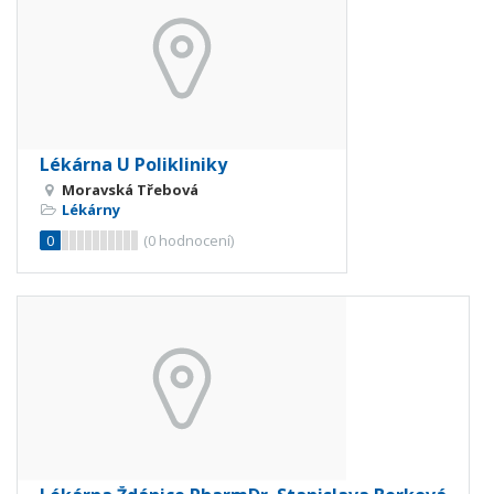
Lékárna U Polikliniky
Moravská Třebová
Lékárny
0
(
0
hodnocení)