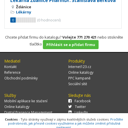
Lékárna Ždánice PharmDr. Stanislava Berková
Ždánice
Lékárny
0
(
0
hodnocení)
Chcete přidat firmu do katalogu?
Volejte 771 270 421
nebo stiskněte
tlačítko
Přihlásit se a přidat firmu
Mediatel
Produkty
Kontakt
Internet123.cz
Reference
Online katalogy
Obchodní podmínky
PPC kampaně
Sociální sítě
Služby
Sledujte nás
Mobilní aplikace ke stažení
Facebook
Online katalogy
Twitter
Digital Presence Management
LinkedIn
Více zákazníků
Cookies
- Tyto stránky využívají v zájmu kvalitnějších služeb cookies.
Pročtěte
podrobnosti, jak přesně cookies využíváme a jak můžete změnit příslušná
nastavení.