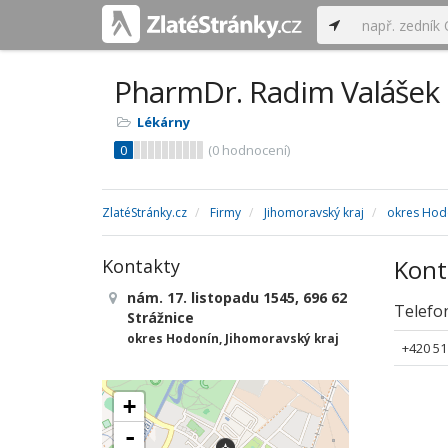
PharmDr. Radim Valášek
Lékárny
0
(
0
hodnocení)
ZlatéStránky.cz
Firmy
Jihomoravský kraj
okres Hod
Kont
Kontakty
nám. 17. listopadu 1545, 696 62
Telefo
Strážnice
okres Hodonín, Jihomoravský kraj
+420 51
+
-