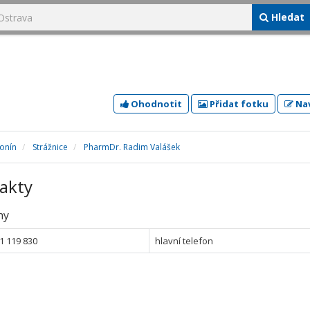
Hledat
Ohodnotit
Přidat fotku
Nav
onín
Strážnice
PharmDr. Radim Valášek
akty
ny
1 119 830
hlavní telefon