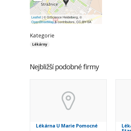
Leaflet
| © GIScience Heidelberg, ©
OpenStreetMap
& contributors, CC-BY-SA
Kategorie
Lékárny
Nejbližší podobné firmy
Lékárna U Marie Pomocné
Lék
Sta