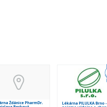
árna Ždánice PharmDr.
Lékárna PILULKA Brno -
nislava Berková