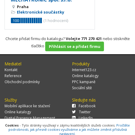
Praha
Elektronické součástky
100
(
1
hodnocení)
Chcete přidat firmu do katalogu?
Volejte 771 270 421
nebo stiskněte
tlačítko
Přihlásit se a přidat firmu
Mediatel
Produkty
Kontakt
Internet123.cz
Reference
Online katalogy
Obchodní podmínky
PPC kampaně
Sociální sítě
Služby
Sledujte nás
Mobilní aplikace ke stažení
Facebook
Online katalogy
Twitter
Digital Presence Management
LinkedIn
Více zákazníků
Cookies
- Tyto stránky využívají v zájmu kvalitnějších služeb cookies.
Pročtěte
podrobnosti, jak přesně cookies využíváme a jak můžete změnit příslušná
nastavení.