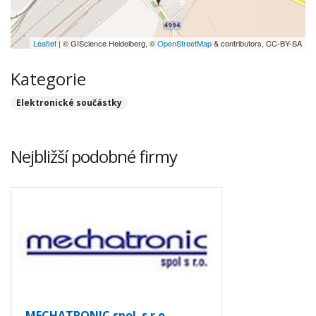
Leaflet
| © GIScience Heidelberg, ©
OpenStreetMap
& contributors, CC-BY-SA
Kategorie
Elektronické součástky
Nejbližší podobné firmy
MECHATRONIC spol. s.r.o.