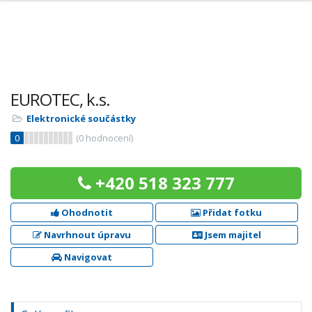
EUROTEC, k.s.
Elektronické součástky
0
(
0
hodnocení)
+420 518 323 777
Ohodnotit
Přidat fotku
Navrhnout úpravu
Jsem majitel
Navigovat