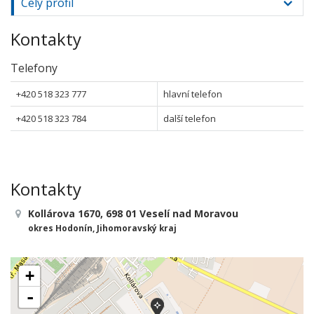
Celý profil
Kontakty
Telefony
+420 518 323 777
hlavní telefon
+420 518 323 784
další telefon
Kontakty
Kollárova 1670, 698 01 Veselí nad Moravou
okres Hodonín, Jihomoravský kraj
+
-