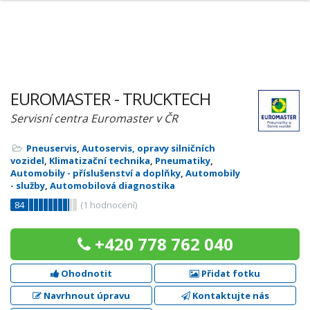
EUROMASTER - TRUCKTECH
Servisní centra Euromaster v ČR
Pneuservis
,
Autoservis, opravy silničních
vozidel
,
Klimatizační technika
,
Pneumatiky
,
Automobily - příslušenství a doplňky
,
Automobily
- služby
,
Automobilová diagnostika
84
(
1
hodnocení)
+420 778 762 040
Ohodnotit
Přidat fotku
Navrhnout úpravu
Kontaktujte nás