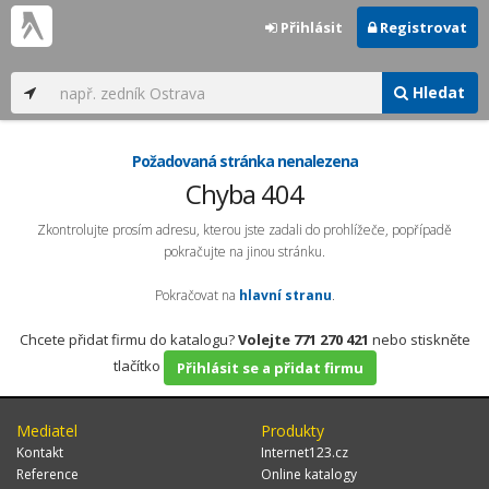
Přihlásit
Registrovat
Hledat
Požadovaná stránka nenalezena
Chyba 404
Zkontrolujte prosím adresu, kterou jste zadali do prohlížeče, popřípadě
pokračujte na jinou stránku.
Pokračovat na
hlavní stranu
.
Chcete přidat firmu do katalogu?
Volejte 771 270 421
nebo stiskněte
tlačítko
Přihlásit se a přidat firmu
Mediatel
Produkty
Kontakt
Internet123.cz
Reference
Online katalogy