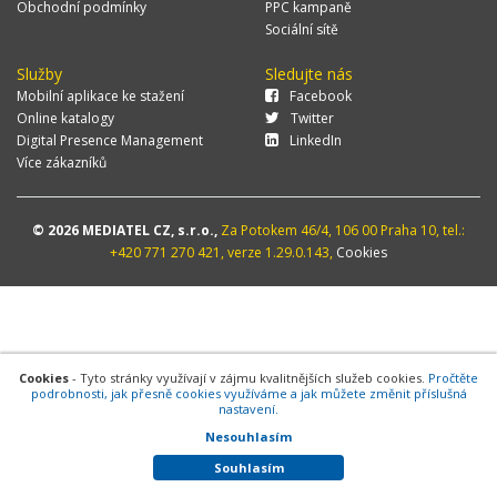
Obchodní podmínky
PPC kampaně
Sociální sítě
Služby
Sledujte nás
Mobilní aplikace ke stažení
Facebook
Online katalogy
Twitter
Digital Presence Management
LinkedIn
Více zákazníků
© 2026 MEDIATEL CZ, s.r.o.,
Za Potokem 46/4, 106 00 Praha 10, tel.:
+420 771 270 421, verze 1.29.0.143,
Cookies
Cookies
- Tyto stránky využívají v zájmu kvalitnějších služeb cookies.
Pročtěte
podrobnosti, jak přesně cookies využíváme a jak můžete změnit příslušná
nastavení.
Nesouhlasím
Souhlasím