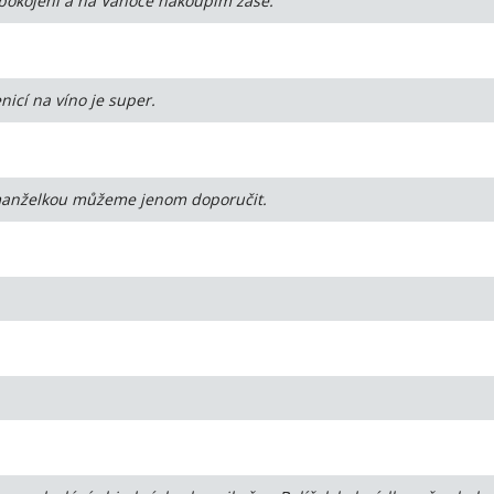
spokojení a na Vánoce nakoupím zase.
icí na víno je super.
 manželkou můžeme jenom doporučit.