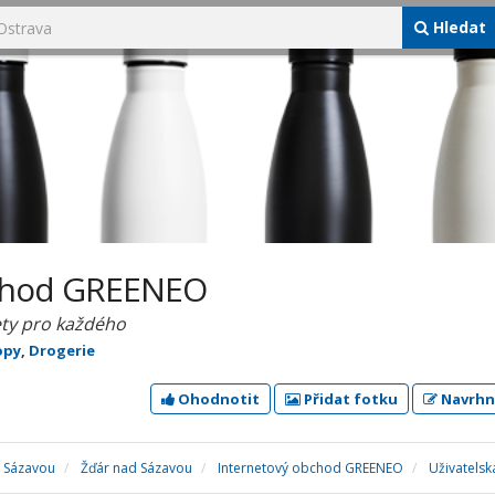
Hledat
bchod GREENEO
ety pro každého
opy
,
Drogerie
Ohodnotit
Přidat fotku
Navrhn
d Sázavou
Žďár nad Sázavou
Internetový obchod GREENEO
Uživatels