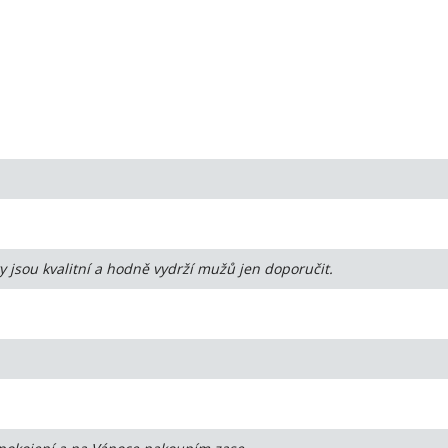
y jsou kvalitní a hodně vydrží mužů jen doporučit.