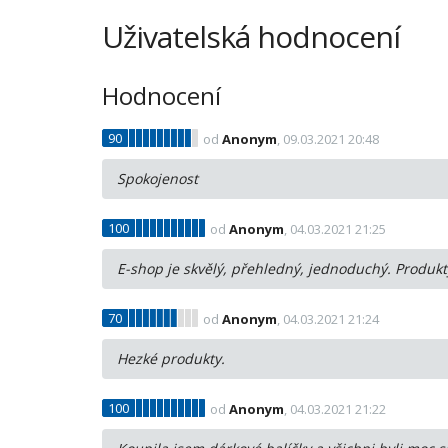
Uživatelská hodnocení
Hodnocení
90
od
Anonym
, 09.03.2021 20:48
Spokojenost
100
od
Anonym
, 04.03.2021 21:25
E-shop je skvělý, přehledný, jednoduchý. Produkt
70
od
Anonym
, 04.03.2021 21:24
Hezké produkty.
100
od
Anonym
, 04.03.2021 21:22