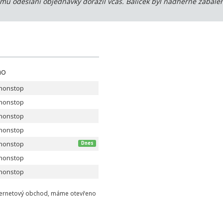
ému odeslání objednávky dorazil včas. Balíček byl nádherně zabale
no
nonstop
nonstop
nonstop
nonstop
nonstop
Dnes
nonstop
nonstop
ternetový obchod, máme otevřeno