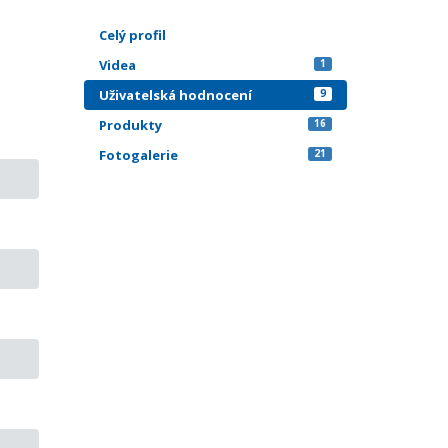
Celý profil
Videa
1
Uživatelská hodnocení
9
Produkty
16
Fotogalerie
21