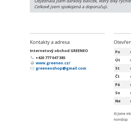
Objednala jsem dárkový balíček, který díky rychl
Celkově jsem spokojená a doporučuji.
Kontakty a adresa
Otevře
Internetový obchod GREENEO
Po
+420 777 047 385
Út
www.greeneo.cz/
greeneoshop@gmail.com
St
Čt
Pá
So
Ne
Jsme in
nonstop