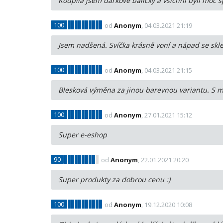
Koupila jsem dárkové balíčky a všichni byli moc 
100
od
Anonym
, 04.03.2021 21:19
Jsem nadšená. Svíčka krásně voní a nápad se sklen
100
od
Anonym
, 04.03.2021 21:15
Blesková výměna za jinou barevnou variantu. S
100
od
Anonym
, 27.01.2021 15:12
Super e-eshop
90
od
Anonym
, 22.01.2021 20:20
Super produkty za dobrou cenu :)
100
od
Anonym
, 19.12.2020 10:08