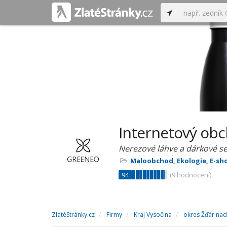
Internetový o
Nerezové láhve a dárkové s
Maloobchod
,
Ekologie
,
E-sh
94
(
9
hodnocení)
ZlatéStránky.cz
Firmy
Kraj Vysočina
okres Žďár na