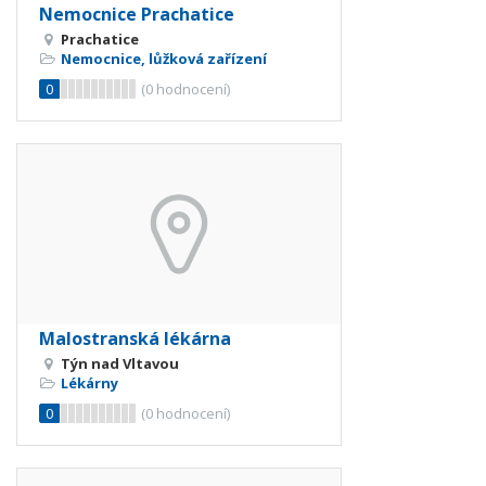
Nemocnice Prachatice
Prachatice
Nemocnice, lůžková zařízení
0
(
0
hodnocení)
Malostranská lékárna
Týn nad Vltavou
Lékárny
0
(
0
hodnocení)