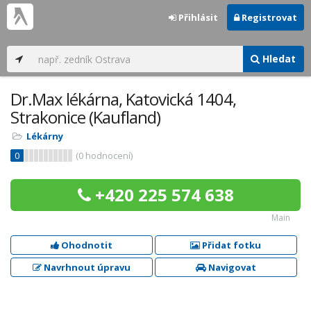
Přihlásit
Registrovat
Hledat
Dr.Max lékárna, Katovická 1404,
Strakonice (Kaufland)
Lékárny
0
(
0
hodnocení)
+420 225 574 638
Main
Ohodnotit
Přidat fotku
Navrhnout úpravu
Navigovat