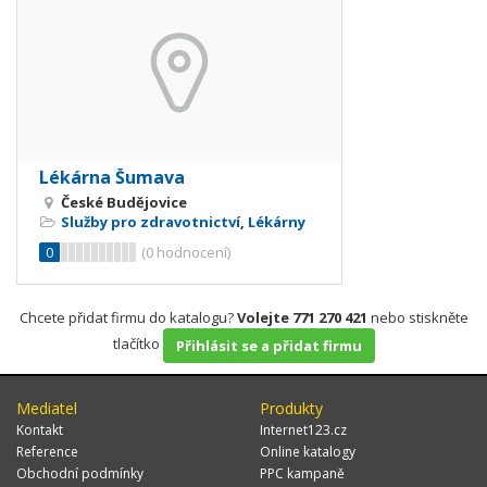
Lékárna Šumava
České Budějovice
Služby pro zdravotnictví
,
Lékárny
0
(
0
hodnocení)
Chcete přidat firmu do katalogu?
Volejte 771 270 421
nebo stiskněte
tlačítko
Přihlásit se a přidat firmu
Mediatel
Produkty
Kontakt
Internet123.cz
Reference
Online katalogy
Obchodní podmínky
PPC kampaně