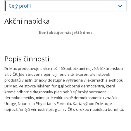
Celý profil
Akční nabídka
Kontaktujte nás ještě dnes
Popis činnosti
Dr.Max představuje s více než 460 pobočkami největší lékárenskou
síť v ČR. Jde zároveň nejen o jméno sítě lékáren, ale i stovek
produktů vlastní značky dostupné výhradně v lékárnách a e-shopu
Dr.Max. Ve stovce lékáren fungují odborná dermocentra, která
kromě odborné diagnostiky pleti nabízejí široký sortiment
dermokosmetiky, mimo jiné exkluzivně dermokosmetiku značek
Uriage, Nuance a Physician´s Formula. Karta výhod Dr.Max je
nejrozšířenější věrnostní program v ČR s širokou nabídkou benefitů.