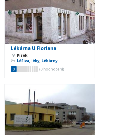
Lékárna U Floriana
Písek
Léčiva, léky
,
Lékárny
0
(
0
hodnocení)