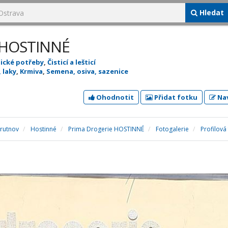
Hledat
 HOSTINNÉ
ické potřeby
,
Čisticí a lešticí
 laky
,
Krmiva
,
Semena, osiva, sazenice
Ohodnotit
Přidat fotku
Nav
Trutnov
Hostinné
Prima Drogerie HOSTINNÉ
Fotogalerie
Profilová