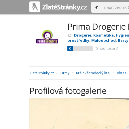
Prima Drogerie
Drogerie
,
Kosmetika
,
Hygien
prostředky
,
Maloobchod
,
Barvy,
0
(
0
hodnocení)
ZlatéStránky.cz
Firmy
Královéhradecký kraj
okres 
Profilová fotogalerie