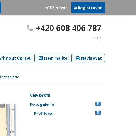
Přihlásit
Registrovat
+420 608 406 787
Main
rhnout úpravu
Jsem majitel
Navigovat
 fotogalerie
Celý profil
Fotogalerie
5
Profilová
5