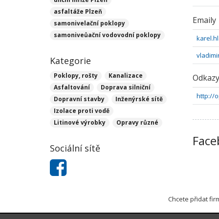
asfaltáže Plzeň
Emaily
samonivelační poklopy
samoniveůační vodovodní poklopy
karel.
vladim
Kategorie
Poklopy, rošty
Kanalizace
Odkaz
Asfaltování
Doprava silniční
http://
Dopravní stavby
Inženýrské sítě
Izolace proti vodě
Litinové výrobky
Opravy různé
Face
Sociální sítě
Chcete přidat fi