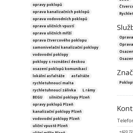
opravy poklopů
Čtverc
oprava kanalizačních poklopů
Rychle
oprava vodovodních poklopů
Služ
oprava uličních vpustí
oprava uličních mříží
Oprava
oprava čtvercového poklopu
Oprava 
samonivelační kanalizační poklopy
Osazen
vodovodní poklopy
Osazen
poklopy s roznášecí deskou
osazení poklopů komunikací
Znač
lokální asfaltáže
asfaltáže
Poklop
rychletuhnoucí malta
rychletuhnoucí zálivka
L rámy
BEGU
silniční poklopy Plzeň
opravy poklopů Plzeň
Kont
kanalizační poklopy Plzeň
vodovodní poklopy Plzeň
Telefo
uliční vpustě Plzeň
+420 72
uliční mříže Plzeň