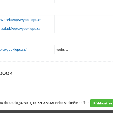
hlavacek@opravypoklopu.cz
ir.zalud@opravypoklopu.cz
y
opravypoklopu.cz/
website
book
rmu do katalogu?
Volejte 771 270 421
nebo stiskněte tlačítko
Přihlásit se