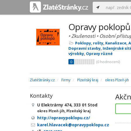
Opravy poklopů s
• Zkušenosti • Osobní přístu
Poklopy, rošty
,
Kanalizace
,
A
Dopravní stavby
,
Inženýrské sít
výrobky
,
Opravy různé
0
(
0
hodnocení)
ZlatéStránky.cz
Firmy
Plzeňský kraj
okres Plzeň-jih
Akčn
Kontakty
U Elektrárny 474, 333 01 Stod
okres Plzeň-jih, Plzeňský kraj
http://opravypoklopu.cz/
karel.hlavacek@opravypoklopu.cz