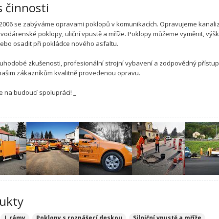
s činnosti
2006 se zabýváme opravami poklopů v komunikacích. Opravujeme kanali
 vodárenské poklopy, uliční vpustě a mříže. Poklopy můžeme vyměnit, výš
nebo osadit při pokládce nového asfaltu.
uhodobé zkušenosti, profesionální strojní vybavení a zodpovědný přístu
í našim zákazníkům kvalitně provedenou opravu.
e na budoucí spolupráci! _
ukty
L rámy
Poklopy s roznášecí deskou
Silniční vpustě a mříže