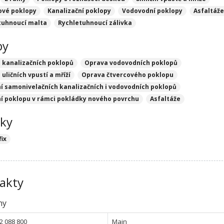
ové poklopy
Kanalizační poklopy
Vodovodní poklopy
Asfaltáž
tuhnoucí malta
Rychletuhnoucí zálivka
by
 kanalizačních poklopů
Oprava vodovodních poklopů
uličních vpustí a mříží
Oprava čtvercového poklopu
í samonivelačních kanalizačních i vodovodních poklopů
í poklopu v rámci pokládky nového povrchu
Asfaltáže
ky
fix
akty
ny
2 088 800
Main