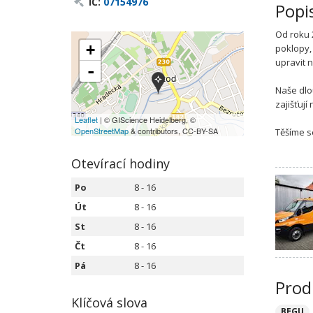
IČ:
07154976
Popi
Od roku 
+
poklopy,
upravit 
-
Naše dlo
zajišťuj
Leaflet
| © GIScience Heidelberg, ©
OpenStreetMap
& contributors, CC-BY-SA
Těšíme s
Otevírací hodiny
Po
8 - 16
Út
8 - 16
St
8 - 16
Čt
8 - 16
Pá
8 - 16
Prod
Klíčová slova
BEGU