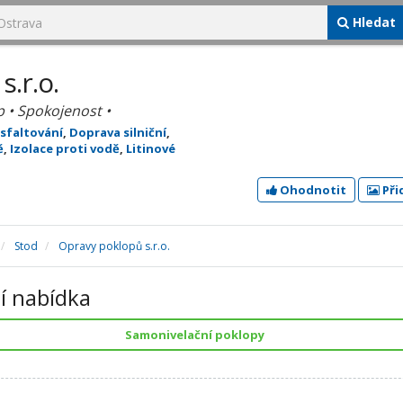
Hledat
.r.o.
p • Spokojenost •
sfaltování
,
Doprava silniční
,
ě
,
Izolace proti vodě
,
Litinové
Ohodnotit
Při
Stod
Opravy poklopů s.r.o.
í nabídka
Samonivelační poklopy