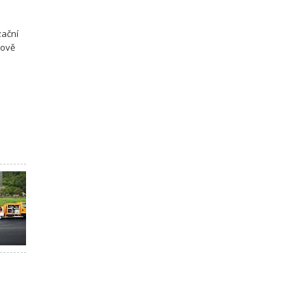
zační
kově
p