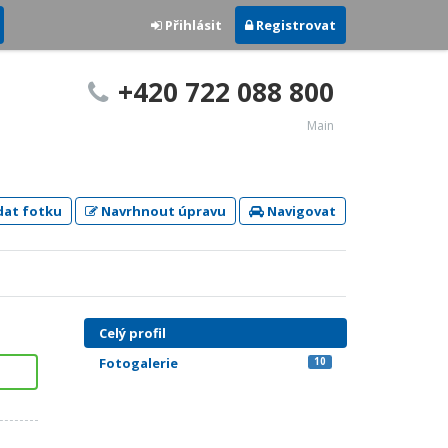
Přihlásit
Registrovat
+420 722 088 800
Main
dat fotku
Navrhnout úpravu
Navigovat
Celý profil
Fotogalerie
10