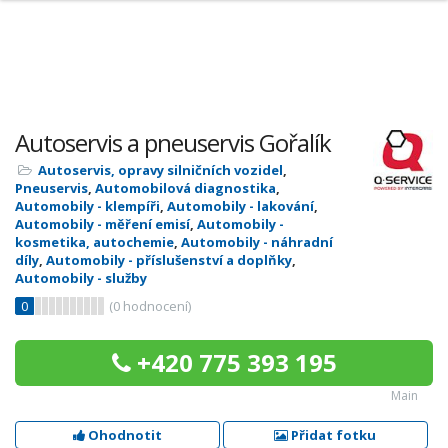
Autoservis a pneuservis Gořalík
Autoservis, opravy silničních vozidel
,
Pneuservis
,
Automobilová diagnostika
,
Automobily - klempíři
,
Automobily - lakování
,
Automobily - měření emisí
,
Automobily -
kosmetika, autochemie
,
Automobily - náhradní
díly
,
Automobily - příslušenství a doplňky
,
Automobily - služby
0
(
0
hodnocení)
+420 775 393 195
Main
Ohodnotit
Přidat fotku