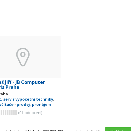
š Jiří - JB Computer
vis Praha
raha
C, servis výpočetní techniky
,
očítače - prodej, pronájem
(
0
hodnocení)