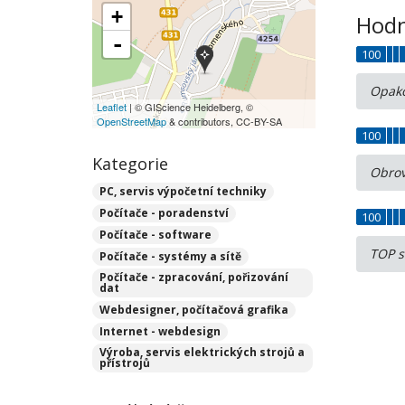
+
Hodn
-
100
Opako
Leaflet
| © GIScience Heidelberg, ©
OpenStreetMap
& contributors, CC-BY-SA
100
Kategorie
Obrov
PC, servis výpočetní techniky
Počítače - poradenství
100
Počítače - software
TOP s
Počítače - systémy a sítě
Počítače - zpracování, pořizování
dat
Webdesigner, počítačová grafika
Internet - webdesign
Výroba, servis elektrických strojů a
přístrojů