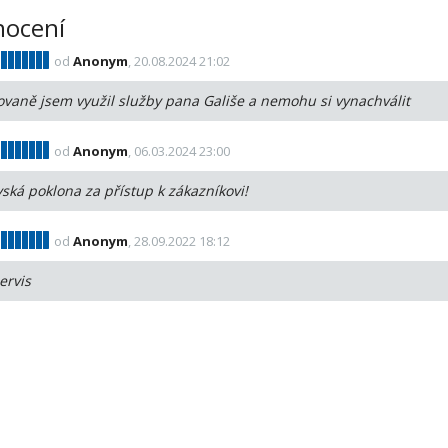
ocení
od
Anonym
, 20.08.2024 21:02
vaně jsem využil služby pana Gališe a nemohu si vynachválit
od
Anonym
, 06.03.2024 23:00
ská poklona za přístup k zákazníkovi!
od
Anonym
, 28.09.2022 18:12
ervis