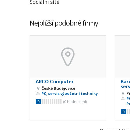
Sociální sítě
Nejbližší podobné firmy
ARCO Computer
Bare
ser
České Budějovice
P
PC, servis výpočetní techniky
P
0
(
0
hodnocení)
P
0