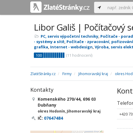
Libor Gališ | Počítačový s
PC, servis výpočetní techniky
,
Počítače - pora
- systémy a sítě
,
Počítače - zpracování, pořizování
grafika
,
Internet - webdesign
,
Výroba, servis elek
100
(
11
hodnocení)
ZlatéStránky.cz
Firmy
Jihomoravský kraj
okres Hod
Kont
Kontakty
Komenského 270/44, 696 03
Telefo
Dubňany
okres Hodonín, Jihomoravský kraj
+420 73
IČ:
07647484