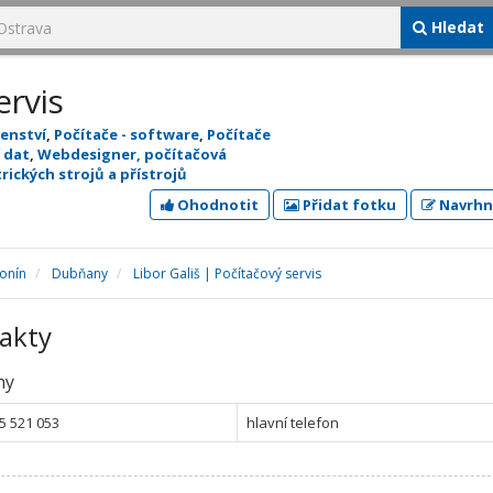
Hledat
ervis
denství
,
Počítače - software
,
Počítače
 dat
,
Webdesigner, počítačová
trických strojů a přístrojů
Ohodnotit
Přidat fotku
Navrhn
onín
Dubňany
Libor Gališ | Počítačový servis
akty
ny
5 521 053
hlavní telefon