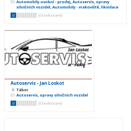
Automobily osobní - prodej
,
Autoservis, opravy
silničních vozidel
,
Automobily - vrakoviště, likvidace
0
(
0
hodnocení)
Autoservis - Jan Loskot
Tábor
Autoservis, opravy silničních vozidel
0
(
0
hodnocení)