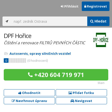
Přihlásit
Registrovat
Hledat
DPF Hořice
Čištění a renovace FILTRŮ PEVNÝCH ČÁSTIC
Autoservis, opravy silničních vozidel
0
(
0
hodnocení)
+420 604 719 971
Main
Ohodnotit
Přidat fotku
Navrhnout úpravu
Navigovat