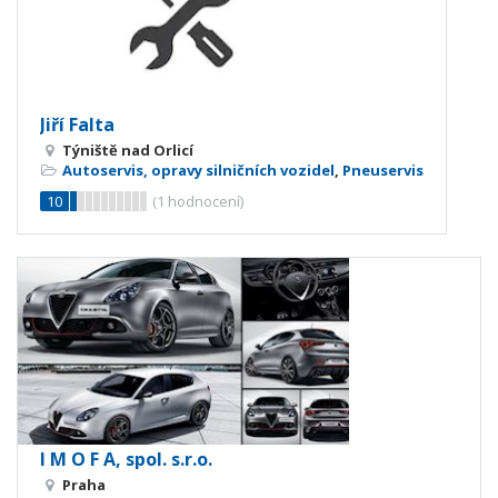
Jiří Falta
Týniště nad Orlicí
Autoservis, opravy silničních vozidel
,
Pneuservis
10
(
1
hodnocení)
I M O F A, spol. s.r.o.
Praha