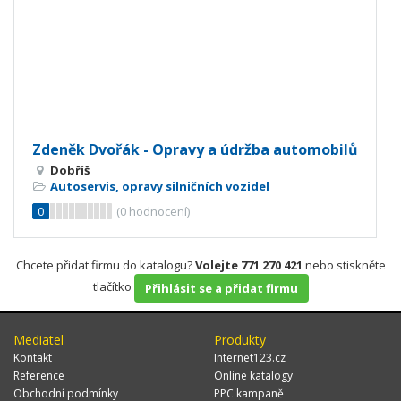
Zdeněk Dvořák - Opravy a údržba automobilů
Dobříš
Autoservis, opravy silničních vozidel
0
(
0
hodnocení)
Chcete přidat firmu do katalogu?
Volejte 771 270 421
nebo stiskněte
tlačítko
Přihlásit se a přidat firmu
Mediatel
Produkty
Kontakt
Internet123.cz
Reference
Online katalogy
Obchodní podmínky
PPC kampaně