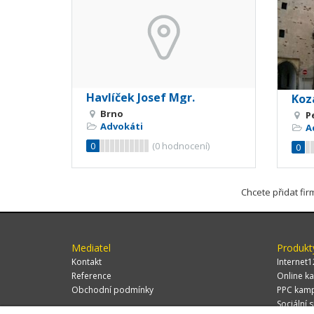
Havlíček Josef Mgr.
Kozá
Brno
P
Advokáti
A
0
(
0
hodnocení)
0
Chcete přidat fi
Mediatel
Produkt
Kontakt
Internet1
Reference
Online ka
Obchodní podmínky
PPC kam
Sociální s