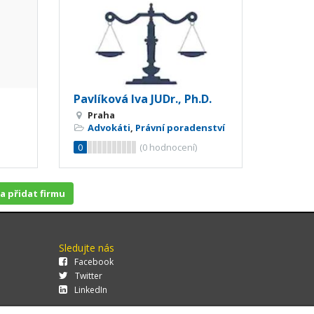
Pavlíková Iva JUDr., Ph.D.
Praha
Advokáti
,
Právní poradenství
0
(
0
hodnocení)
 a přidat firmu
Sledujte nás
Facebook
Twitter
LinkedIn