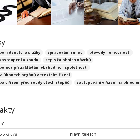
by
 poradenství a služby
zpracování smluv
převody nemovitostí
 zastoupení u soudu
sepis žalobních návrhů
 pomoc při zakládání obchodních společností
na úkonech orgánů v trestním řízení
ba v řízení před soudy všech stupňů
zastupování v řízení na plnou 
akty
ny
5 573 678
hlavní telefon