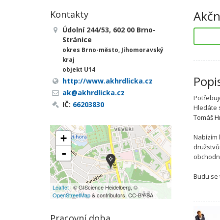
Akčn
Kontakty
Údolní 244/53, 602 00 Brno-
Stránice
okres Brno-město, Jihomoravský
kraj
objekt U14
Popi
http://www.akhrdlicka.cz
ak@akhrdlicka.cz
Potřebuj
IČ:
66203830
Hledáte 
Tomáš Hr
+
Nabízím 
družstvů
-
obchodní
Budu se 
Leaflet
| © GIScience Heidelberg, ©
OpenStreetMap
& contributors, CC-BY-SA
Pracovní doba