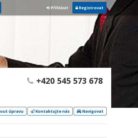
Přihlásit
Registrovat
+420 545 573 678
out úpravu
Kontaktujte nás
Navigovat