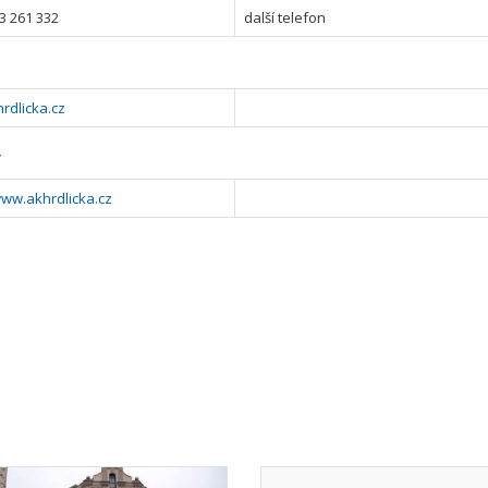
3 261 332
další telefon
rdlicka.cz
y
www.akhrdlicka.cz