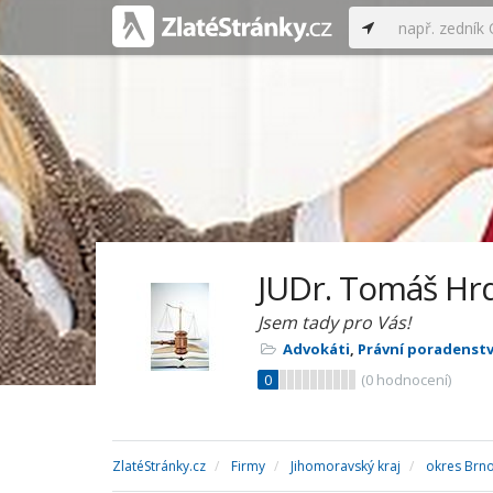
JUDr. Tomáš Hrd
Jsem tady pro Vás!
Advokáti
,
Právní poradenstv
0
(
0
hodnocení)
ZlatéStránky.cz
Firmy
Jihomoravský kraj
okres Brn