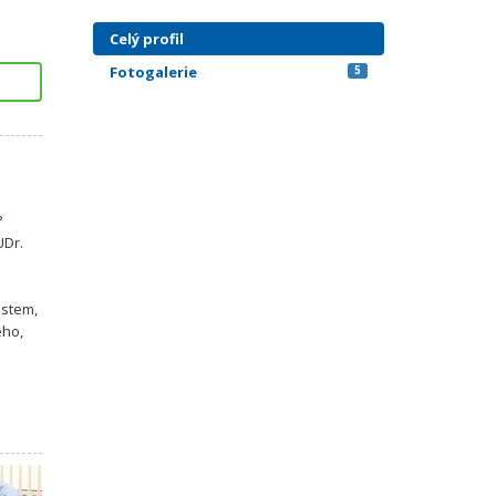
Celý profil
Fotogalerie
5
?
UDr.
ostem,
ého,