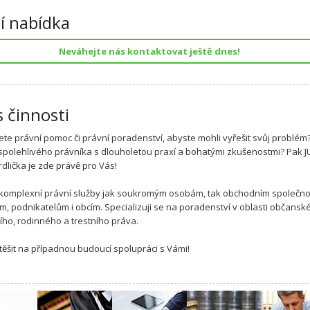
í nabídka
Neváhejte nás kontaktovat ještě dnes!
s činnosti
ete právní pomoc či právní poradenství, abyste mohli vyřešit svůj problém
spolehlivého právníka s dlouholetou praxí a bohatými zkušenostmi? Pak J
dlička je zde právě pro Vás!
komplexní právní služby jak soukromým osobám, tak obchodním společn
m, podnikatelům i obcím. Specializuji se na poradenství v oblasti občansk
ho, rodinného a trestního práva.
těšit na případnou budoucí spolupráci s Vámi!