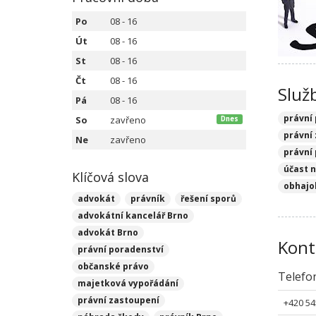
Po
08 - 16
Út
08 - 16
St
08 - 16
Čt
08 - 16
Služ
Pá
08 - 16
právní
So
zavřeno
Dnes
právní
Ne
zavřeno
právní
účast 
Klíčová slova
obhajo
advokát
právník
řešení sporů
advokátní kancelář Brno
advokát Brno
Kont
právní poradenství
občanské právo
Telefo
majetková vypořádání
právní zastoupení
+420 54