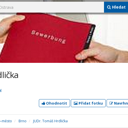
Hledat
lička
í
Ohodnotit
Přidat fotku
Navrhn
o-město
Brno
JUDr. Tomáš Hrdlička