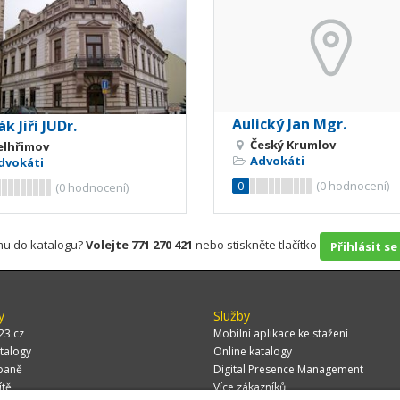
Aulický Jan Mgr.
k Jiří JUDr.
Český Krumlov
elhřimov
Advokáti
dvokáti
0
(
0
hodnocení)
(
0
hodnocení)
rmu do katalogu?
Volejte 771 270 421
nebo stiskněte tlačítko
Přihlásit se
y
Služby
23.cz
Mobilní aplikace ke stažení
talogy
Online katalogy
paně
Digital Presence Management
ítě
Více zákazníků