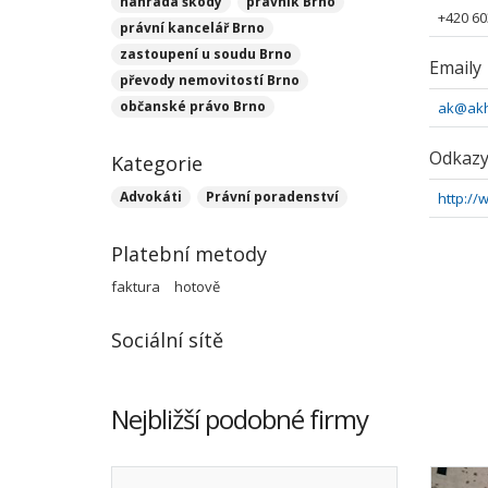
náhrada škody
právník Brno
+420 60
právní kancelář Brno
zastoupení u soudu Brno
Emaily
převody nemovitostí Brno
občanské právo Brno
ak@akh
Odkaz
Kategorie
Advokáti
Právní poradenství
http://
Platební metody
faktura
hotově
Sociální sítě
Nejbližší podobné firmy