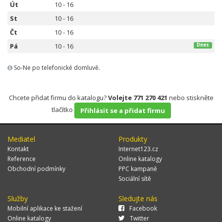
Út
10 - 16
St
10 - 16
Čt
10 - 16
Pá
10 - 16
Dnes
So-Ne po telefonické domluvě.
Chcete přidat firmu do katalogu?
Volejte 771 270 421
nebo stiskněte
tlačítko
Přihlásit se a přidat firmu
Mediatel
Produkty
Kontakt
Internet123.cz
Reference
Online katalogy
Obchodní podmínky
PPC kampaně
Sociální sítě
Služby
Sledujte nás
Mobilní aplikace ke stažení
Facebook
Online katalogy
Twitter