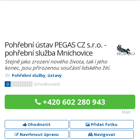
Pohřební ústav PEGAS CZ s.r.o. -
pohřební služba Mnichovice
Stejně jako zrození nového života, tak i jeho
konec, jsou přirozenou součástí lidského žití.
Pohřební služby, ústavy
0
(
0
hodnocení)
+420 602 280 943
Main
Ohodnotit
Přidat fotku
Navrhnout úpravu
Navigovat