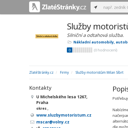
Služby motorist
Silniční a odtahová služba.
Nákladní automobily, autob
0
(
0
hodnocení)
ZlatéStránky.cz
Firmy
Služby motoristům Milan Síbrt
Popi
Kontakty
U Michelského lesa 1267,
Potřebuj
Praha
okres ,
Nabízíme
www.sluzbymotoristum.cz
načerpan
alternát
mscar@volny.cz
dle možn