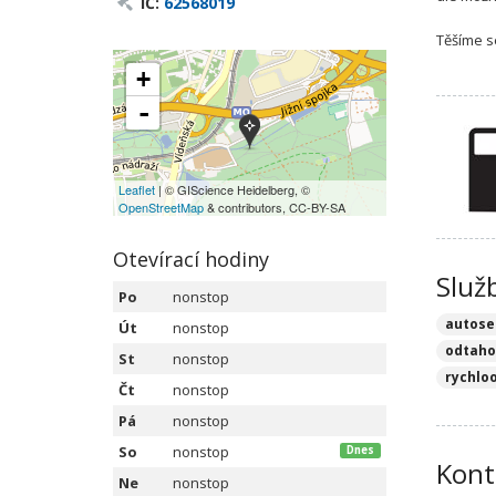
IČ:
62568019
Těšíme s
+
-
Leaflet
| © GIScience Heidelberg, ©
OpenStreetMap
& contributors, CC-BY-SA
Otevírací hodiny
Služ
Po
nonstop
autose
Út
nonstop
odtaho
St
nonstop
rychlo
Čt
nonstop
Pá
nonstop
So
nonstop
Dnes
Kont
Ne
nonstop