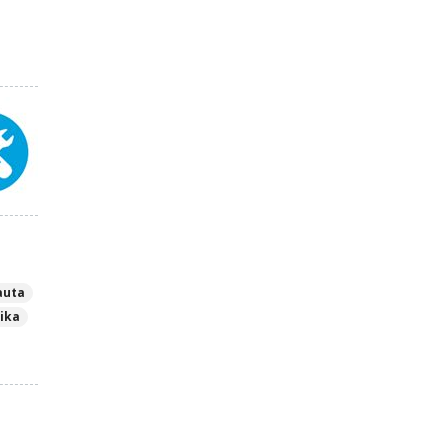
auta
tika