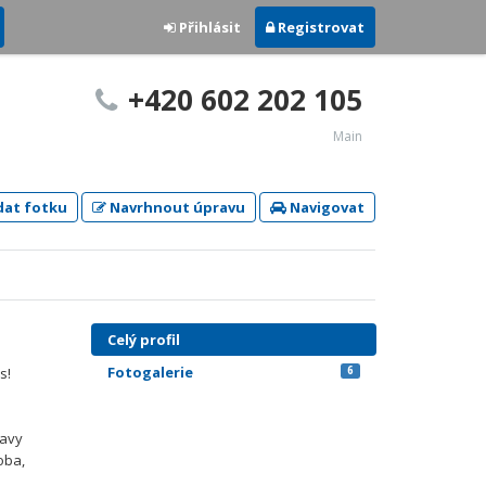
Přihlásit
Registrovat
+420 602 202 105
Main
dat fotku
Navrhnout úpravu
Navigovat
Celý profil
Fotogalerie
6
s!
ravy
oba,