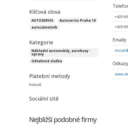
Telefo
Klíčová slova
+420 60
AUTOSERVIS
Autoservis Praha 10
+420 60
autozámečník
Emaily
Kategorie
mscar@
Nákladní automobily, autobusy -
opravy
Odtahová služba
Odkaz
www.sl
Platební metody
hotově
Sociální sítě
Nejbližší podobné firmy