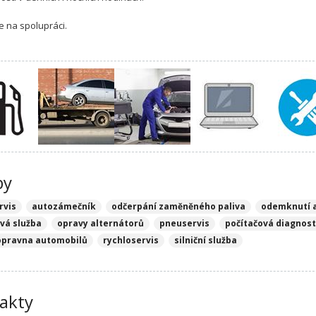
e na spolupráci.
by
rvis
autozámečník
odčerpání zaměněného paliva
odemknutí 
vá služba
opravy alternátorů
pneuservis
počítačová diagnos
opravna automobilů
rychloservis
silniční služba
akty