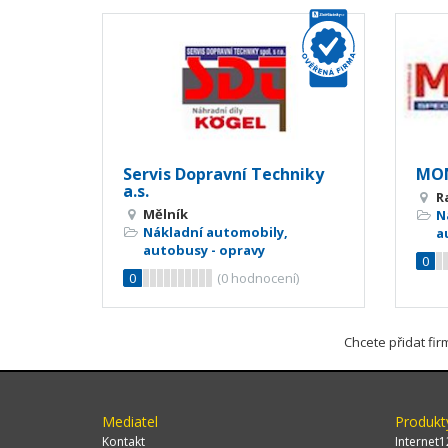
Servis Dopravní Techniky
MONT
a.s.
R
Mělník
N
Nákladní automobily,
a
autobusy - opravy
0
0
(
0
hodnocení)
Chcete přidat fi
Mediatel
Produkt
Kontakt
Internet1