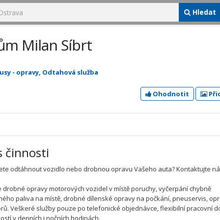
Hledat
ům Milan Síbrt
usy - opravy
,
Odtahová služba
Ohodnotit
Při
s činnosti
ete odtáhnout vozidlo nebo drobnou opravu Vašeho auta? Kontaktujte ná
 drobné opravy motorových vozidel v místě poruchy, vyčerpání chybně
ého paliva na místě, drobné dílenské opravy na počkání, pneuservis, op
orů. Veškeré služby pouze po telefonické objednávce, flexibilní pracovní d
ostí v denních i nočních hodinách.