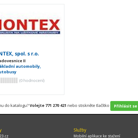
EX, spol. s r.o.
adovesnice II
ákladní automobily,
utobusy
(
0
hodnocení)
rmu do katalogu?
Volejte 771 270 421
nebo stiskněte tlačítko
Přihlásit se
y
Služby
23.cz
Mobilní aplikace ke stažení