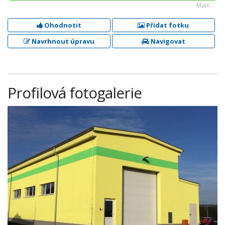
Main
Ohodnotit
Přidat fotku
Navrhnout úpravu
Navigovat
Profilová fotogalerie