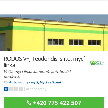
RODOS V+J Teodoridis, s.r.o. mycí
linka
Velká mycí linka kamionů, autobusů i
dodávek.
Automobily - mytí
,
Mycí zařízení
0
(
0
hodnocení)
+420 775 422 507