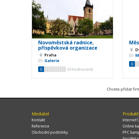
Novoměstská radnice,
Měs
příspěvková organizace
D
Praha
M
Galerie
0
0
(
0
hodnocení)
Chcete přidat fi
Mediatel
Produkt
Kontakt
Internet1
Reference
Online ka
Obchodní podmínky
PPC kam
Sociální s