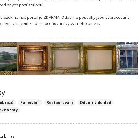
 rodinných pozůstalostí.
položek na náš portál je ZDARMA. Odborné posudky jsou vypracovány
ovaným znalcem z oboru oceňování výtvarného umění.
by
 obrazů
Rámování
Restaurování
Odborný dohled
ové vzory
akty