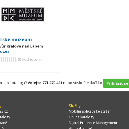
tské muzeum
vůr Králové nad Labem
uzea
(
0
hodnocení)
rmu do katalogu?
Volejte 771 270 421
nebo stiskněte tlačítko
Přihlásit se
y
Služby
23.cz
Mobilní aplikace ke stažení
talogy
Online katalogy
paně
Digital Presence Management
ítě
Více zákazníků