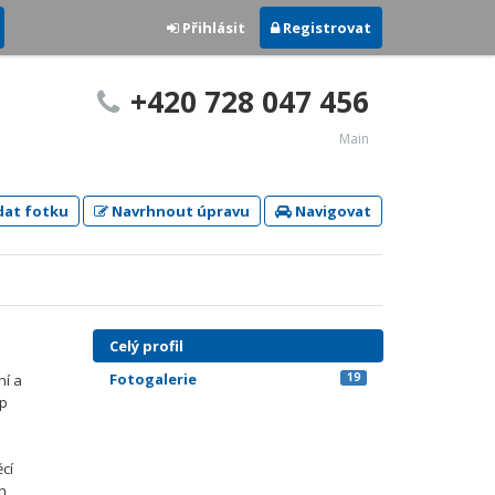
Přihlásit
Registrovat
+420 728 047 456
Main
dat fotku
Navrhnout úpravu
Navigovat
Celý profil
Fotogalerie
19
ní a
up
ěcí
ch