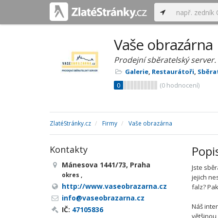
Vaše obrazárna
Prodejní sběratelský server.
Galerie
,
Restaurátoři
,
Sběrat
0
(
0
hodnocení)
ZlatéStránky.cz
Firmy
Vaše obrazárna
Popi
Kontakty
Mánesova 1441/73, Praha
Jste sběr
okres ,
jejich n
http://www.vaseobrazarna.cz
falz? Pak
info@vaseobrazarna.cz
Náš inte
IČ:
47105836
většinou 