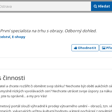
Hledat
 První specialista na trhu s obrazy. Odborný dohled.
elství
,
E-shopy
Ohodnotit
Při
s činnosti
atel a chcete rozšířit či obměnit svoji sbírku? Nechcete být obětí aukčních sí
esmyslně nízkých vyvolávacích cen? Nechcete utrácet svoje úspory za nák
 jste tu správně... a my pro Vás!
rnetový portál slouží výhradně k prodeji výtvarného umění – obrazů, tzn. v
starých, vykazujících určitou kulturní hodnotu a které pocházejí z privátní