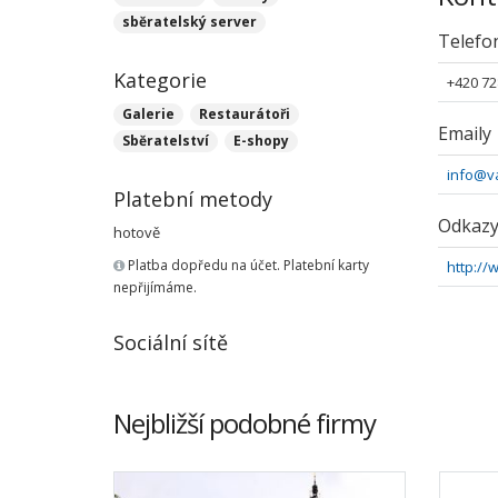
sběratelský server
Telefo
Kategorie
+420 72
Galerie
Restaurátoři
Emaily
Sběratelství
E-shopy
info@v
Platební metody
Odkaz
hotově
Platba dopředu na účet. Platební karty
http:/
nepřijímáme.
Sociální sítě
Nejbližší podobné firmy