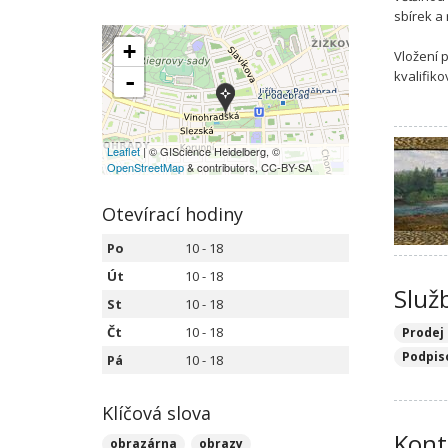
sbírek a
+
Vložení 
kvalifik
-
Leaflet
| © GIScience Heidelberg, ©
OpenStreetMap
& contributors, CC-BY-SA
Otevírací hodiny
Po
10 - 18
Út
10 - 18
Služ
St
10 - 18
Čt
10 - 18
Prodej
Podpis
Pá
10 - 18
Klíčová slova
Kont
obrazárna
obrazy