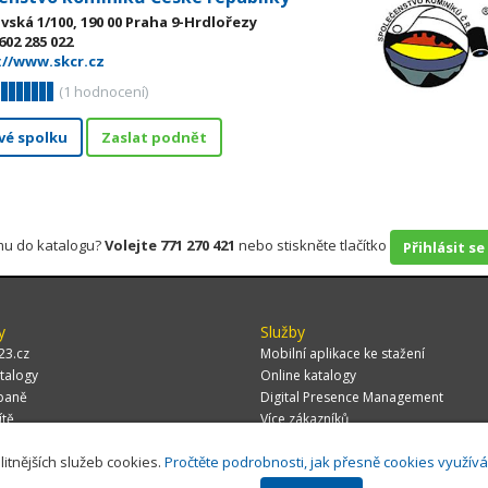
vská 1/100, 190 00 Praha 9-Hrdlořezy
602 285 022
://www.skcr.cz
(
1
hodnocení)
vé spolku
Zaslat podnět
rmu do katalogu?
Volejte 771 270 421
nebo stiskněte tlačítko
Přihlásit se
y
Služby
23.cz
Mobilní aplikace ke stažení
talogy
Online katalogy
paně
Digital Presence Management
ítě
Více zákazníků
litnějších služeb cookies.
Pročtěte podrobnosti, jak přesně cookies využív