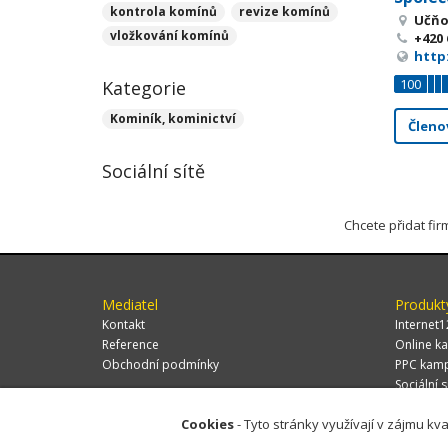
kontrola komínů
revize komínů
Učňo
vložkování komínů
+420 
http
100
Kategorie
Kominík, kominictví
Členo
Sociální sítě
Chcete přidat fi
Mediatel
Produkt
Kontakt
Internet1
Reference
Online ka
Obchodní podmínky
PPC kam
Sociální s
Cookies
- Tyto stránky využívají v zájmu kva