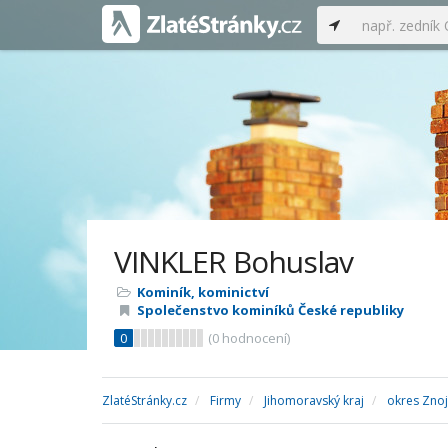
VINKLER Bohuslav
Kominík, kominictví
Společenstvo kominíků České republiky
0
(
0
hodnocení)
ZlatéStránky.cz
Firmy
Jihomoravský kraj
okres Zno