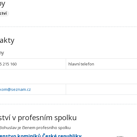
by
ctví
akty
ny
5 215 160
hlavní telefon
r.kom@seznam.cz
ství v profesním spolku
Bohuslav je členem profesního spolku
enstvo kominíků České republiky