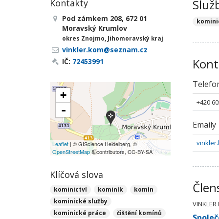
Služ
Kontakty
Pod zámkem 208, 672 01
komini
Moravský Krumlov
okres Znojmo, Jihomoravský kraj
vinkler.kom@seznam.cz
Kont
IČ:
72453991
Telefo
+
+420 60
-
Emaily
vinkle
Leaflet
| © GIScience Heidelberg, ©
OpenStreetMap
& contributors, CC-BY-SA
Klíčová slova
Člen
kominictví
kominík
komín
kominické služby
VINKLER 
kominické práce
čištění komínů
Společ