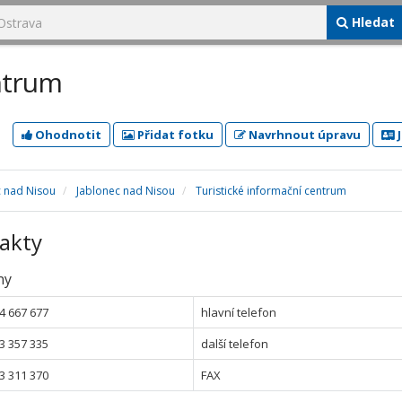
Hledat
ntrum
Ohodnotit
Přidat fotku
Navrhnout úpravu
J
c nad Nisou
Jablonec nad Nisou
Turistické informační centrum
akty
ny
4 667 677
hlavní telefon
3 357 335
další telefon
3 311 370
FAX