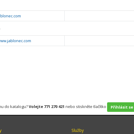
ablonec.com
y
/www.jablonec.com
rmu do katalogu?
Volejte 771 270 421
nebo stiskněte tlačítko
Přihlásit se
y
Služby