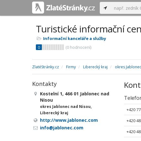
Turistické informační ce
Informační kanceláře a služby
0
(
0
hodnocení)
ZlatéStránky.cz
Firmy
Liberecký kraj
okres Jablone
Kont
Kontakty
Kostelní 1, 466 01 Jablonec nad
Telefo
Nisou
okres Jablonec nad Nisou,
+420 77
Liberecký kraj
http://www.jablonec.com
+420 48
info@jablonec.com
+420 48