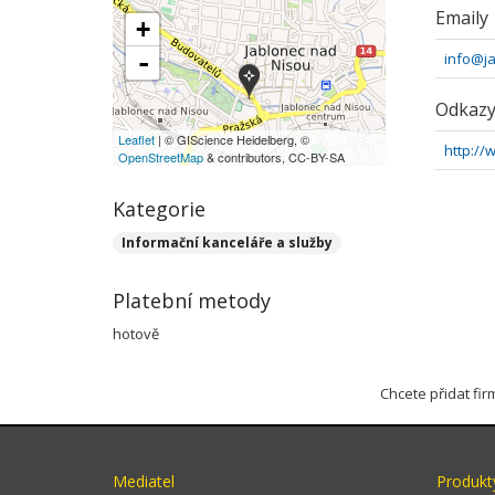
Emaily
+
-
info@j
Odkaz
Leaflet
| © GIScience Heidelberg, ©
http:/
OpenStreetMap
& contributors, CC-BY-SA
Kategorie
Informační kanceláře a služby
Platební metody
hotově
Chcete přidat fi
Mediatel
Produkt