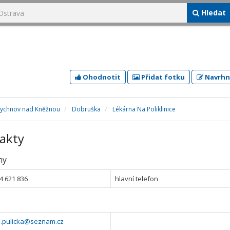
Hledat
Ohodnotit
Přidat fotku
Navrhn
Rychnov nad Kněžnou
Dobruška
Lékárna Na Poliklinice
akty
ny
4 621 836
hlavní telefon
a.pulicka@seznam.cz