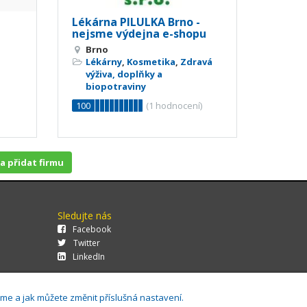
Lékárna PILULKA Brno -
nejsme výdejna e-shopu
Brno
Lékárny
,
Kosmetika
,
Zdravá
výživa, doplňky a
biopotraviny
100
(
1
hodnocení)
 a přidat firmu
Sledujte nás
Facebook
Twitter
LinkedIn
áme a jak můžete změnit příslušná nastavení.