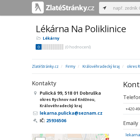
Lékárna Na Poliklinice
Lékárny
0
(
0
hodnocení)
ZlatéStránky.cz
Firmy
Královéhradecký kraj
okres 
Kont
Kontakty
Pulická 99, 518 01 Dobruška
Telefo
okres Rychnov nad Kněžnou,
Královéhradecký kraj
+420 49
lekarna.pulicka@seznam.cz
IČ:
25936506
Emaily
lekarn