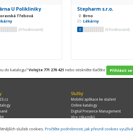
rna U Polikliniky
Stepharm s.r.o.
oravská Třebová
Brno
ékárny
Lékárny
(
0
hodnocení)
0
(
0
hodnocení)
rmu do katalogu?
Volejte 771 270 421
nebo stiskněte tlačítko
Přihlásit se
y
Služby
23.cz
Mobilní aplikace ke stažení
talogy
Online katalogy
paně
Digital Presence Management
ítě
Více zákazníků
litnějších služeb cookies.
Pročtěte podrobnosti, jak přesně cookies využív