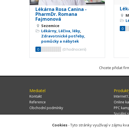
Léká
Lékárna Rosa Canina -
PharmDr. Romana
M
Fajmonová
L
Sezemice
0
Lékárny
,
Léčiva, léky
,
Zdravotnické potřeby,
pomůcky a nábytek
0
(
0
hodnocení)
Chcete přidat fi
Mediatel
Produkt
Kontakt
Internet1
Reference
Online ka
Obchodní podmínky
PPC kam
Sociální s
Cookies
- Tyto stránky využívají v zájmu kva