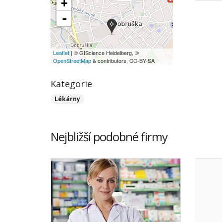
+
-
Leaflet
| © GIScience Heidelberg, ©
OpenStreetMap
& contributors, CC-BY-SA
Kategorie
Lékárny
Nejbližší podobné firmy