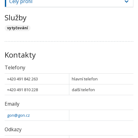
Celý profil
Služby
vytyčování
Kontakty
Telefony
+420 491 842 263
hlavní telefon
+420 491 810 228
další telefon
Emaily
gon@gon.cz
Odkazy