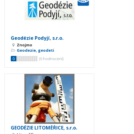
Geodézie Podyjí, s.r.o.
Znojmo
Geodezie, geodeti
0
(
0
hodnocení)
GEODÉZIE LITOMĚŘICE, s.r.o.