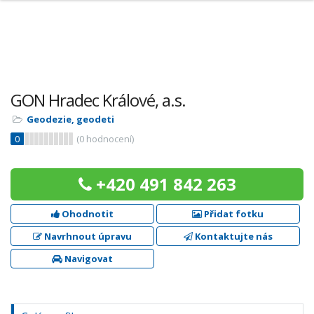
GON Hradec Králové, a.s.
Geodezie, geodeti
0
(
0
hodnocení)
+420 491 842 263
Ohodnotit
Přidat fotku
Navrhnout úpravu
Kontaktujte nás
Navigovat