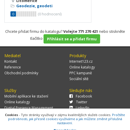
Litoměřice
Geodezie, geodeti
0
(
0
hodnocení)
Chcete přidat firmu do katalogu?
Volejte 771 270 421
nebo stiskněte
tlačítko
Přihlásit se a přidat firmu
Mediatel
Produkty
Kontakt
Internet123.cz
Reference
Online katalogy
Obchodní podmínky
PPC kampaně
Sociální sítě
Služby
Sledujte nás
Mobilní aplikace ke stažení
Facebook
Online katalogy
Twitter
Digital Presence Management
LinkedIn
Více zákazníků
Cookies
- Tyto stránky využívají v zájmu kvalitnějších služeb cookies.
Pročtěte
podrobnosti, jak přesně cookies využíváme a jak můžete změnit příslušná
nastavení.