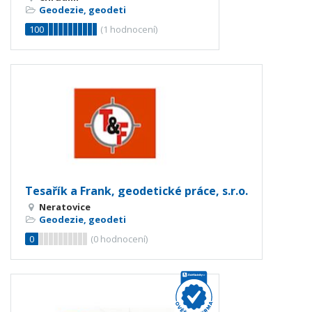
Geodezie, geodeti
100
(
1
hodnocení)
Tesařík a Frank, geodetické práce, s.r.o.
Neratovice
Geodezie, geodeti
0
(
0
hodnocení)