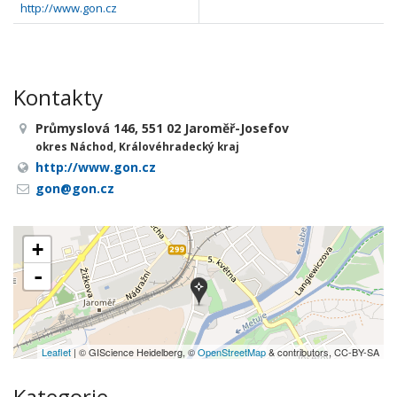
http://www.gon.cz
Kontakty
Průmyslová 146, 551 02 Jaroměř-Josefov
okres Náchod, Královéhradecký kraj
http://www.gon.cz
gon@gon.cz
+
-
Leaflet
| © GIScience Heidelberg, ©
OpenStreetMap
& contributors, CC-BY-SA
Kategorie