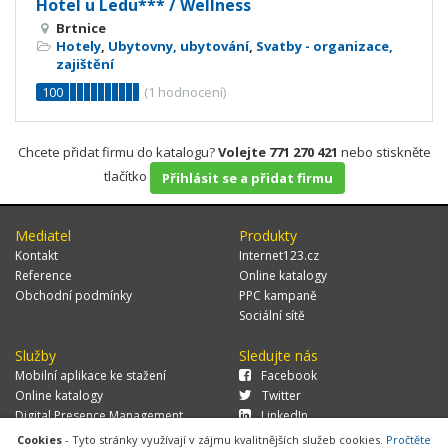
Hotel u Ledu*** / Wellness
Brtnice
Hotely
,
Ubytovny, ubytování
,
Svatby - organizace,
zajištění
100
(
1
hodnocení)
Chcete přidat firmu do katalogu?
Volejte 771 270 421
nebo stiskněte
tlačítko
Přihlásit se a přidat firmu
Mediatel
Produkty
Kontakt
Internet123.cz
Reference
Online katalogy
Obchodní podmínky
PPC kampaně
Sociální sítě
Služby
Sledujte nás
Mobilní aplikace ke stažení
Facebook
Online katalogy
Twitter
Digital Presence Management
LinkedIn
Více zákazníků
Cookies
- Tyto stránky využívají v zájmu kvalitnějších služeb cookies.
Pročtěte