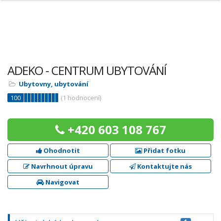
ADEKO - CENTRUM UBYTOVÁNÍ
Ubytovny, ubytování
100
(
1
hodnocení)
+420 603 108 767
Ohodnotit
Přidat fotku
Navrhnout úpravu
Kontaktujte nás
Navigovat