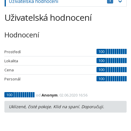
Uživatelská hodnocení
1
Uživatelská hodnocení
Hodnocení
100
Prostředí
100
Lokalita
100
Cena
100
Personál
100
od
Anonym
, 02.06.2020 16:56
Uklizené, čisté pokoje. Klid na spaní. Doporučuji.