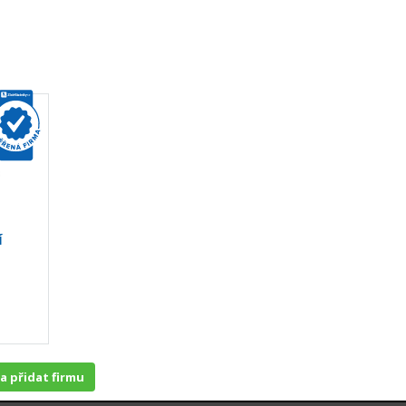
í
 a přidat firmu