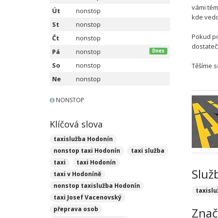
vámi tém
Út
nonstop
kde vedo
St
nonstop
Pokud po
Čt
nonstop
dostate
Pá
nonstop
Dnes
So
nonstop
Těšíme s
Ne
nonstop
NONSTOP
Klíčová slova
taxislužba Hodonín
nonstop taxi Hodonín
taxi služba
taxi
taxi Hodonín
Služ
taxi v Hodoníně
nonstop taxislužba Hodonín
taxislu
taxi Josef Vacenovský
přeprava osob
Znač