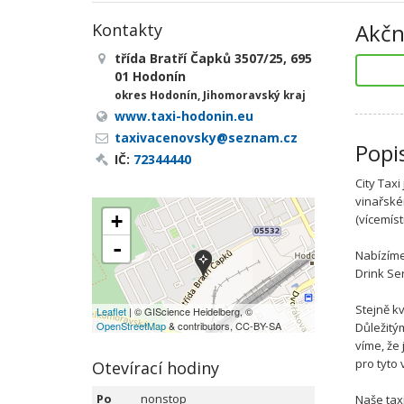
Akčn
Kontakty
třída Bratří Čapků 3507/25, 695
01 Hodonín
okres Hodonín, Jihomoravský kraj
www.taxi-hodonin.eu
taxivacenovsky@seznam.cz
Popi
IČ:
72344440
City Tax
vinařské
+
(vícemíst
-
Nabízíme 
Drink Se
Stejně k
Leaflet
| © GIScience Heidelberg, ©
OpenStreetMap
& contributors, CC-BY-SA
Důležitý
víme, že 
pro tyto
Otevírací hodiny
Po
nonstop
Naše tax