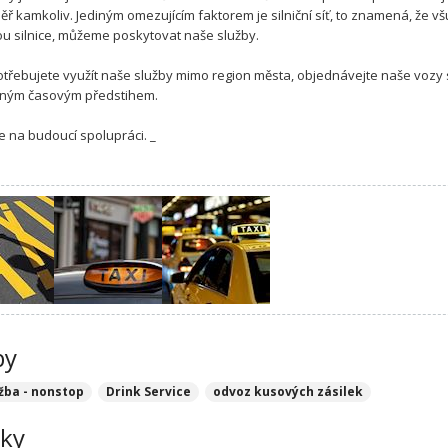
ěř kamkoliv. Jediným omezujícím faktorem je silniční síť, to znamená, že v
u silnice, můžeme poskytovat naše služby.
třebujete využít naše služby mimo region města, objednávejte naše vozy 
čným časovým předstihem.
e na budoucí spolupráci. _
by
žba - nonstop
Drink Service
odvoz kusových zásilek
ky