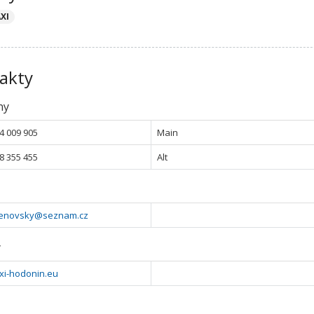
AXI
akty
ny
4 009 905
Main
8 355 455
Alt
cenovsky@seznam.cz
y
xi-hodonin.eu