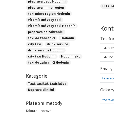
přeprava osob Hodonín
CITY T
přeprava mimo region
taxi mimo region Hodonín
vícemístné vozy taxi
vícemístné vozy taxi Hodonín
Kont
přeprava do zahraničí
taxi do zahraničí
Hodonín
Telefo
city taxi
drink service
+420 72
drink service Hodonín
city taxi Hodonín
Hodonínsko
+420 51
taxi do zahraničí Hodonín
Emaily
Kategorie
taxiva
Taxi, taxikář, taxislužba
Odkaz
Doprava silniční
www.ta
Platební metody
faktura
hotově