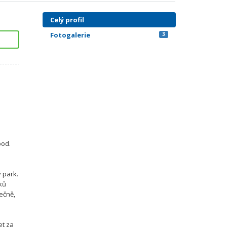
Celý profil
Fotogalerie
3
a
pod.
 park.
íků
pečně,
et za