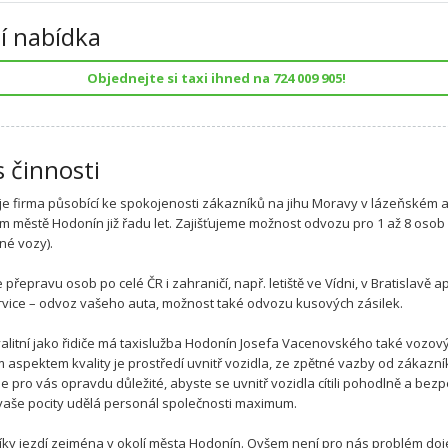
í nabídka
Objednejte si taxi ihned na 724 009 905!
s činnosti
i je firma působící ke spokojenosti zákazníků na jihu Moravy v lázeňském 
m městě Hodonín již řadu let. Zajišťujeme možnost odvozu pro 1 až 8 osob
né vozy).
přepravu osob po celé ČR i zahraničí, např. letiště ve Vídni, v Bratislavě a
rvice – odvoz vašeho auta, možnost také odvozu kusových zásilek.
valitní jako řidiče má taxislužba Hodonín Josefa Vacenovského také vozový
m aspektem kvality je prostředí uvnitř vozidla, ze zpětné vazby od zákazn
je pro vás opravdu důležité, abyste se uvnitř vozidla cítili pohodlně a bez
 vaše pocity udělá personál společnosti maximum.
íky jezdí zejména v okolí města Hodonín. Ovšem není pro nás problém doj