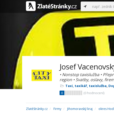
Josef Vacenovský
• Nonstop taxislužba • Přep
region • Svatby, oslavy, firem
Taxi, taxikář, taxislužba
,
Dop
0
(
0
hodnocení)
ZlatéStránky.cz
Firmy
Jihomoravský kraj
okres Hod