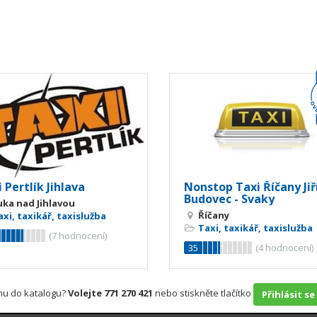
 Pertlík Jihlava
Nonstop Taxi Říčany Jiř
Budovec - Svaky
uka nad Jihlavou
Říčany
axi, taxikář, taxislužba
Taxi, taxikář, taxislužba
(
7
hodnocení)
35
(
4
hodnocení)
rmu do katalogu?
Volejte 771 270 421
nebo stiskněte tlačítko
Přihlásit se