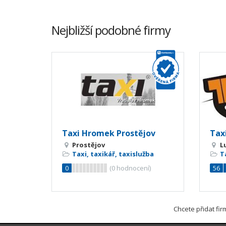
Nejbližší podobné firmy
Taxi Hromek Prostějov
Taxi
Prostějov
L
Taxi, taxikář, taxislužba
T
0
(
0
hodnocení)
56
Chcete přidat fi