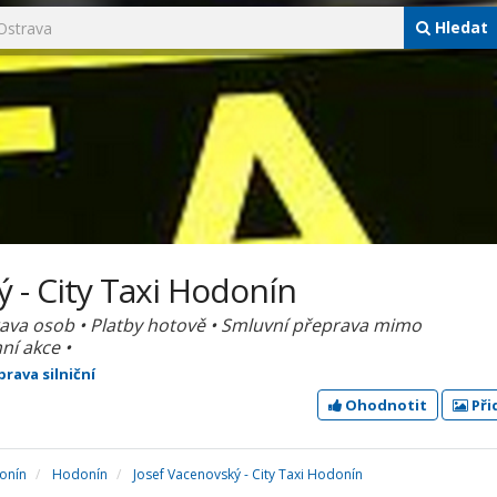
Hledat
 - City Taxi Hodonín
rava osob • Platby hotově • Smluvní přeprava mimo
ní akce •
rava silniční
Ohodnotit
Při
onín
Hodonín
Josef Vacenovský - City Taxi Hodonín