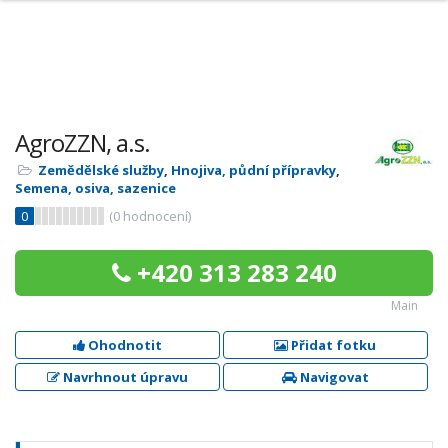
AgroZZN, a.s.
Zemědělské služby
,
Hnojiva, půdní přípravky
,
Semena, osiva, sazenice
0
(
0
hodnocení)
+420 313 283 240
Main
Ohodnotit
Přidat fotku
Navrhnout úpravu
Navigovat