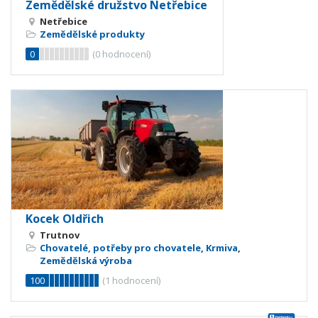
Zemědělské družstvo Netřebice
Netřebice
Zemědělské produkty
0
(
0
hodnocení)
Kocek Oldřich
Trutnov
Chovatelé, potřeby pro chovatele
,
Krmiva
,
Zemědělská výroba
100
(
1
hodnocení)