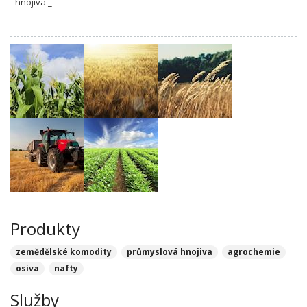
- hnojiva _
Produkty
zemědělské komodity
průmyslová hnojiva
agrochemie
osiva
nafty
Služby