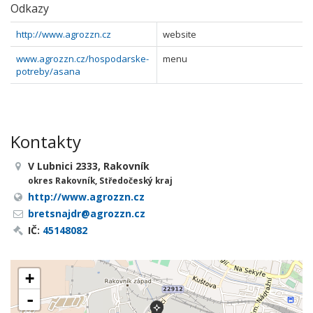
Odkazy
http://www.agrozzn.cz
website
www.agrozzn.cz/hospodarske-
menu
potreby/asana
Kontakty
V Lubnici 2333, Rakovník
okres Rakovník, Středočeský kraj
http://www.agrozzn.cz
bretsnajdr@agrozzn.cz
IČ:
45148082
+
-