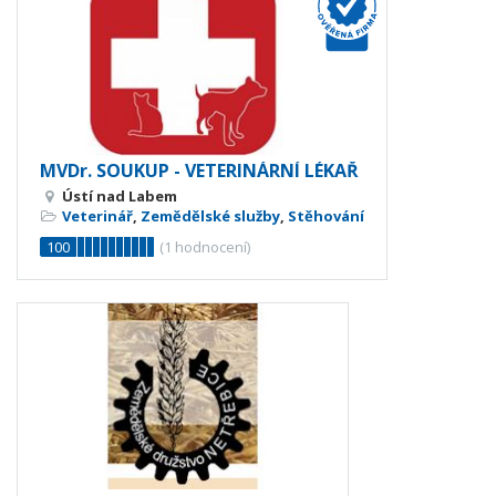
MVDr. SOUKUP - VETERINÁRNÍ LÉKAŘ
Ústí nad Labem
Veterinář
,
Zemědělské služby
,
Stěhování
100
(
1
hodnocení)