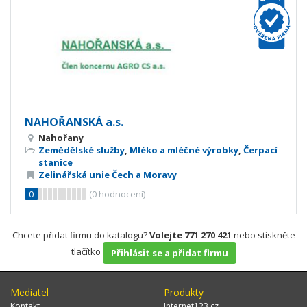
NAHOŘANSKÁ a.s.
Nahořany
Zemědělské služby
,
Mléko a mléčné výrobky
,
Čerpací
stanice
Zelinářská unie Čech a Moravy
0
(
0
hodnocení)
Chcete přidat firmu do katalogu?
Volejte 771 270 421
nebo stiskněte
tlačítko
Přihlásit se a přidat firmu
Mediatel
Produkty
Kontakt
Internet123.cz