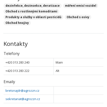
dezinfekce, dezinsekce, deratizace
měření emisí vozidel
Obchod s rostlinnými komoditami
Produkty a služby v oblasti pesticidů
Obchod s osivy
Obchod hnojivy
Kontakty
Telefony
+420 313 283 240
Main
+420 313 283 222
Alt
Emaily
bretsnajdr@agrozzn.cz
sekretariat@agrozzn.cz