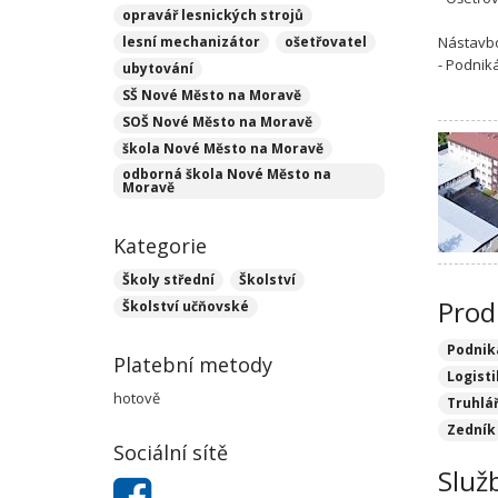
opravář lesnických strojů
lesní mechanizátor
ošetřovatel
Nástavb
- Podnik
ubytování
SŠ Nové Město na Moravě
SOŠ Nové Město na Moravě
škola Nové Město na Moravě
odborná škola Nové Město na
Moravě
Kategorie
Školy střední
Školství
Prod
Školství učňovské
Podniká
Platební metody
Logist
hotově
Truhlá
Zedník
Sociální sítě
Služ