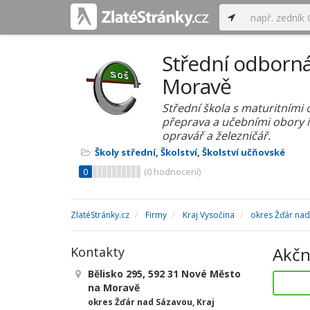
Střední odborná
Moravě
Střední škola s maturitními 
přeprava a učebními obory in
opravář a železničář.
Školy střední
,
Školství
,
Školství učňovské
0
(
0
hodnocení)
ZlatéStránky.cz
Firmy
Kraj Vysočina
okres Žďár na
Akčn
Kontakty
Bělisko 295, 592 31 Nové Město
na Moravě
okres Žďár nad Sázavou, Kraj