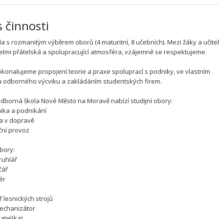
s činnosti
la s rozmanitým výběrem oborů (4 maturitní, 8 učebních). Mezi žáky a učitel
elmi přátelská a spolupracující atmosféra, vzájemně se respektujeme.
okonalujeme propojení teorie a praxe spoluprací s podniky, ve vlastním
u odborného výcviku a zakládáním studentských firem.
odborná škola Nové Město na Moravě nabízí studijní obory:
ika a podnikání
ka v dopravě
iční provoz
bory:
truhlář
čář
tér
ř lesnických strojů
mechanizátor
atel(ka)