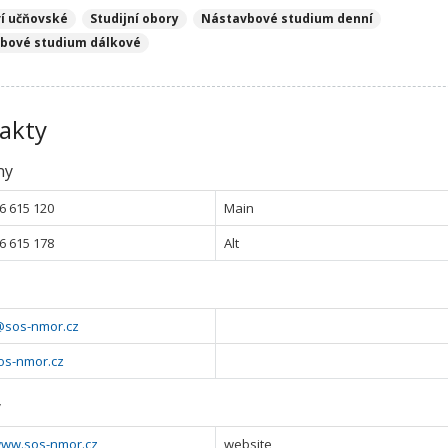
ví učňovské
Studijní obory
Nástavbové studium denní
bové studium dálkové
akty
ny
6 615 120
Main
6 615 178
Alt
l@sos-nmor.cz
os-nmor.cz
y
/www.sos-nmor.cz
website