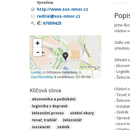
Vysočina
http://www.sos-nmor.cz
Popi
reditel@sos-nmor.cz
IČ:
67009425
Jsme ško
vládne v
+
Stále zd
středisk
-
Střední 
- Ekonom
- Logisti
Leaflet
| © GIScience Heidelberg, ©
OpenStreetMap
& contributors, CC-BY-SA
- Železn
Učební o
Klíčová slova
- Tesař, 
ekonomika a podnikání
- Železni
logistika v dopravě
- Instala
- Zedník
železniční provoz
učební obory
- Opravá
tesař, truhlář
železničář
- Lesní 
instalatér
zedník
- Ošetřov