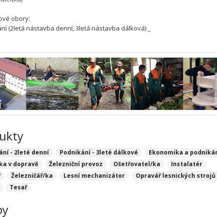
ové obory:
ání (2letá nástavba denní, 3letá nástavba dálková) _
ukty
ní - 2leté denní
Podnikání - 3leté dálkové
Ekonomika a podniká
ika v dopravě
Železniční provoz
Ošetřovatel/ka
Instalatér
ř
Železničář/ka
Lesní mechanizátor
Opravář lesnických strojů
Tesař
by