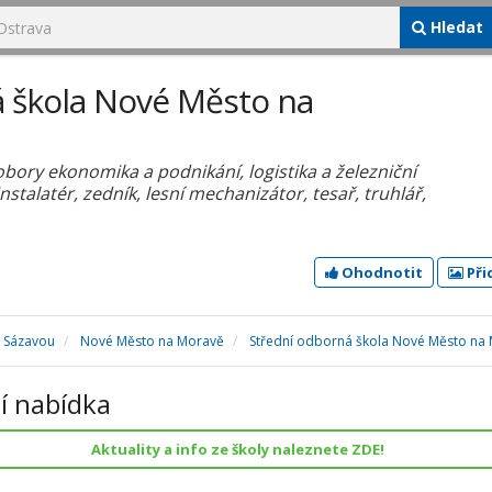
Hledat
 škola Nové Město na
obory ekonomika a podnikání, logistika a železniční
stalatér, zedník, lesní mechanizátor, tesař, truhlář,
Ohodnotit
Při
d Sázavou
Nové Město na Moravě
Střední odborná škola Nové Město na
í nabídka
Aktuality a info ze školy naleznete ZDE!