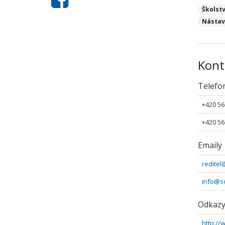
Školst
Nástav
Kont
Telefo
+420 56
+420 56
Emaily
redite
info@s
Odkaz
http:/