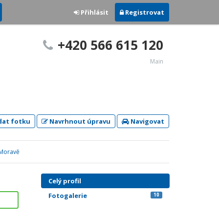
Přihlásit
Registrovat
+420 566 615 120
Main
dat fotku
Navrhnout úpravu
Navigovat
 Moravě
Celý profil
Fotogalerie
10