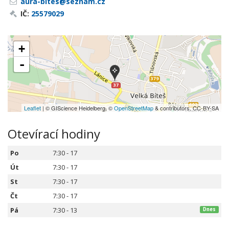
aura-bites@seznam.cz
IČ:
25579029
+
-
Leaflet
| © GIScience Heidelberg, ©
OpenStreetMap
& contributors, CC-BY-SA
Otevírací hodiny
Po
7:30 - 17
Út
7:30 - 17
St
7:30 - 17
Čt
7:30 - 17
Pá
7:30 - 13
Dnes