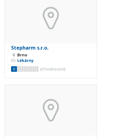
Stepharm s.r.o.
Brno
Lékárny
0
(
0
hodnocení)