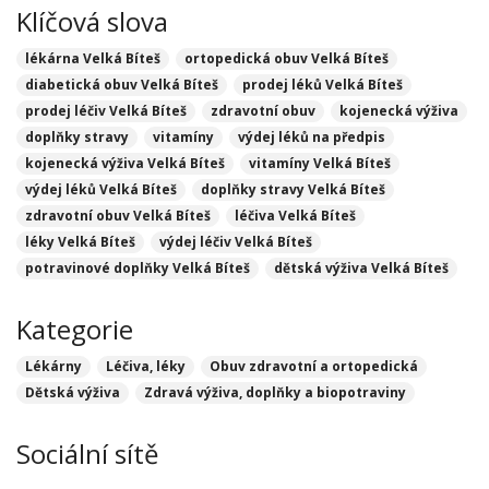
Klíčová slova
lékárna Velká Bíteš
ortopedická obuv Velká Bíteš
diabetická obuv Velká Bíteš
prodej léků Velká Bíteš
prodej léčiv Velká Bíteš
zdravotní obuv
kojenecká výživa
doplňky stravy
vitamíny
výdej léků na předpis
kojenecká výživa Velká Bíteš
vitamíny Velká Bíteš
výdej léků Velká Bíteš
doplňky stravy Velká Bíteš
zdravotní obuv Velká Bíteš
léčiva Velká Bíteš
léky Velká Bíteš
výdej léčiv Velká Bíteš
potravinové doplňky Velká Bíteš
dětská výživa Velká Bíteš
Kategorie
Lékárny
Léčiva, léky
Obuv zdravotní a ortopedická
Dětská výživa
Zdravá výživa, doplňky a biopotraviny
Sociální sítě