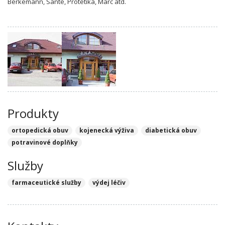
Berkemann, Santé, Protetika, Marc atd.
Produkty
ortopedická obuv
kojenecká výživa
diabetická obuv
potravinové doplňky
Služby
farmaceutické služby
výdej léčiv