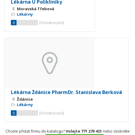
Lékárna U Polikliniky
Moravská Třebová
Lékárny
0
(
0
hodnocení)
Lékárna Ždánice PharmDr. Stanislava Berková
Ždánice
Lékárny
0
(
0
hodnocení)
Chcete přidat firmu do katalogu?
Volejte 771 270 421
nebo stiskněte