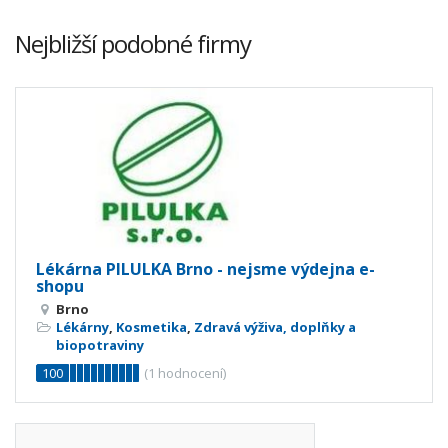
Nejbližší podobné firmy
Lékárna PILULKA Brno - nejsme výdejna e-
shopu
Brno
Lékárny
,
Kosmetika
,
Zdravá výživa, doplňky a
biopotraviny
100
(
1
hodnocení)