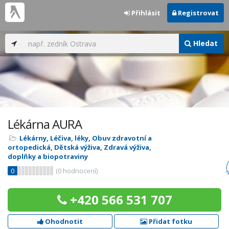
Přihlásit
Registrovat
Hledat
Lékárna AURA
Lékárny
,
Léčiva, léky
,
Obuv zdravotní a
ortopedická
,
Dětská výživa
,
Zdravá výživa,
doplňky a biopotraviny
0
(
0
hodnocení)
+420 566 531 707
Ohodnotit
Přidat fotku