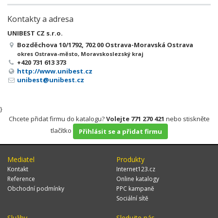
Kontakty a adresa
UNIBEST CZ s.r.o.
Bozděchova 10/1792, 702 00 Ostrava-Moravská Ostrava
okres Ostrava-město, Moravskoslezský kraj
+420 731 613 373
http://www.unibest.cz
unibest@unibest.cz
}
Chcete přidat firmu do katalogu?
Volejte 771 270 421
nebo stiskněte
tlačítko
Přihlásit se a přidat firmu
Mediatel
Produkty
Kontakt
Internet123.cz
Reference
Online katalogy
Obchodní podmínky
PPC kampaně
Sociální sítě
Služby
Sledujte nás