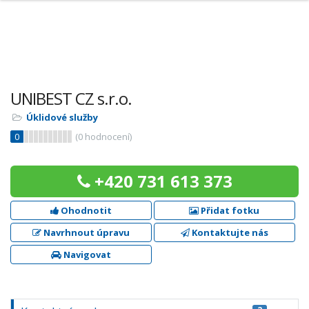
UNIBEST CZ s.r.o.
Úklidové služby
0
(
0
hodnocení)
+420 731 613 373
Ohodnotit
Přidat fotku
Navrhnout úpravu
Kontaktujte nás
Navigovat