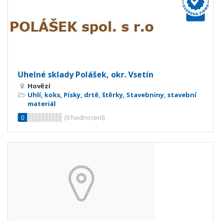
Uhelné sklady Polášek, okr. Vsetín
Hovězí
Uhlí, koks
,
Písky, drtě, štěrky
,
Stavebniny, stavební
materiál
0
(
0
hodnocení)