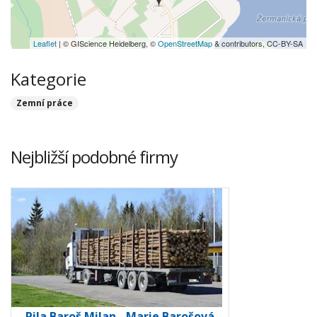
Leaflet
| © GIScience Heidelberg, ©
OpenStreetMap
& contributors, CC-BY-SA
Kategorie
Zemní práce
Nejbližší podobné firmy
Pila Baroš Milan - Marie Barošová