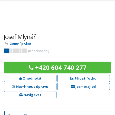
Josef Mlynář
Zemní práce
0
(
0
hodnocení)
+420 604 740 277
Ohodnotit
Přidat fotku
Navrhnout úpravu
Jsem majitel
Navigovat