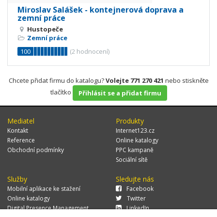
Miroslav Salášek - kontejnerová doprava a
zemní práce
Hustopeče
Zemní práce
100
(
2
hodnocení)
Chcete přidat firmu do katalogu?
Volejte 771 270 421
nebo stiskněte
tlačítko
Přihlásit se a přidat firmu
Mediatel
Produkty
Kontakt
Internet123.cz
Reference
Online katalogy
Obchodní podmínky
PPC kampaně
Sociální sítě
Služby
Sledujte nás
Mobilní aplikace ke stažení
Facebook
Online katalogy
Twitter
Digital Presence Management
LinkedIn