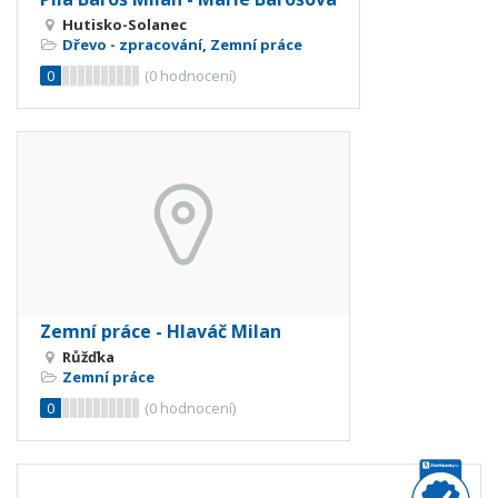
Hutisko-Solanec
Dřevo - zpracování
,
Zemní práce
0
(
0
hodnocení)
Zemní práce - Hlaváč Milan
Růžďka
Zemní práce
0
(
0
hodnocení)